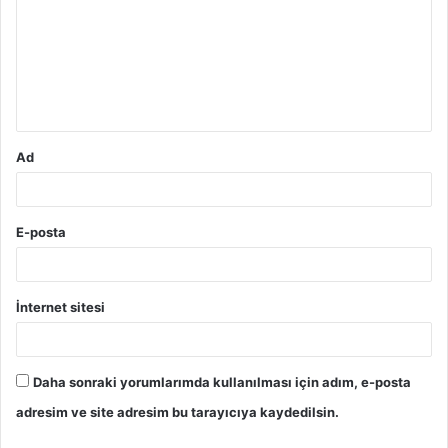
r
u
m
*
Ad
E-posta
İnternet sitesi
Daha sonraki yorumlarımda kullanılması için adım, e-posta
adresim ve site adresim bu tarayıcıya kaydedilsin.