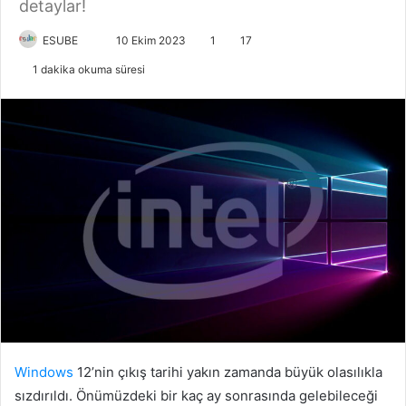
detaylar!
ESUBE
B
10 Ekim 2023
1
17
i
1 dakika okuma süresi
r
e
-
p
o
s
t
a
g
ö
n
d
e
r
Windows
12’nin çıkış tarihi yakın zamanda büyük olasılıkla
m
sızdırıldı. Önümüzdeki bir kaç ay sonrasında gelebileceği