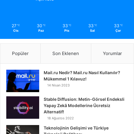
27
30
33
33
33
℃
℃
℃
℃
℃
Cts
Paz
Pts
Sal
Çar
Popüler
Son Eklenen
Yorumlar
Mail.ru Nedir? Mail.ru Nasıl Kullanılır?
Mükemmel 1 Kılavuz!
14 Nisan 2023
Stable Diffusion: Metin-Görsel Endeksli
Yapay Zekâ Modellerine Ücretsiz
Alternatif!
18 Ağustos 2022
Teknolojinin Gelişimi ve Türkiye