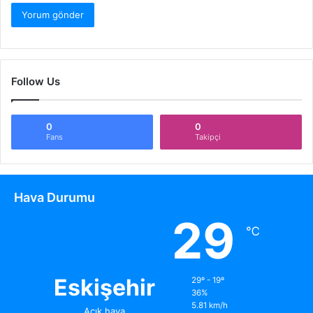
Follow Us
0
0
Fans
Takipçi
Hava Durumu
29
℃
Eskişehir
29º - 19º
36%
5.81 km/h
Açık hava