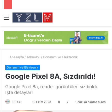
Menü
A
y
...
Anasayfa
/
Teknoloji
/
Donanım ve Elektronik
Donanım ve Elektronik
Google Pixel 8A, Sızdırıldı!
Google Pixel 8a, render görüntüleri sızdırıldı.
İşte detaylar!
ESUBE
B
10 Ekim 2023
0
7
1 dakika okuma süresi
i