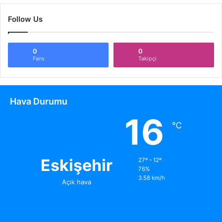
Follow Us
0
0
Fans
Takipçi
Hava Durumu
16
℃
Eskişehir
27º - 12º
76%
3.58 km/h
Açık hava