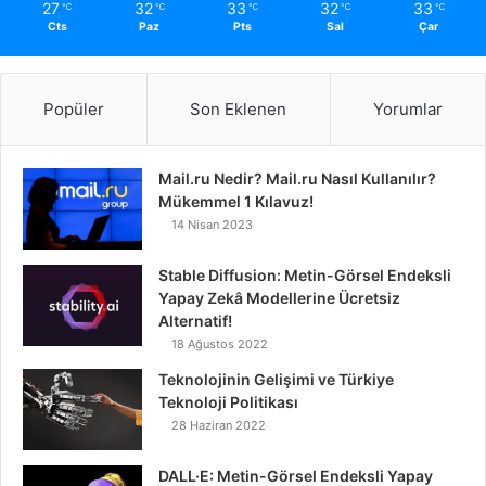
27
32
33
32
33
℃
℃
℃
℃
℃
Cts
Paz
Pts
Sal
Çar
Popüler
Son Eklenen
Yorumlar
Mail.ru Nedir? Mail.ru Nasıl Kullanılır?
Mükemmel 1 Kılavuz!
14 Nisan 2023
Stable Diffusion: Metin-Görsel Endeksli
Yapay Zekâ Modellerine Ücretsiz
Alternatif!
18 Ağustos 2022
Teknolojinin Gelişimi ve Türkiye
Teknoloji Politikası
28 Haziran 2022
DALL·E: Metin-Görsel Endeksli Yapay