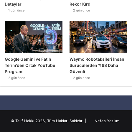
Detaylar
Rekor Kırdı
1 gün önce
2 gün önce
Google Gemini ve Fatih
Waymo Robotaksileri İnsan
Terim’den Ortak YouTube
Sürücülerden %68 Daha
Programı
Güvenli
2 gün önce
2 gün önce
© Telif Hakkı 2026, Tüm Hakları Saklıdır |
Nefes Yazılım