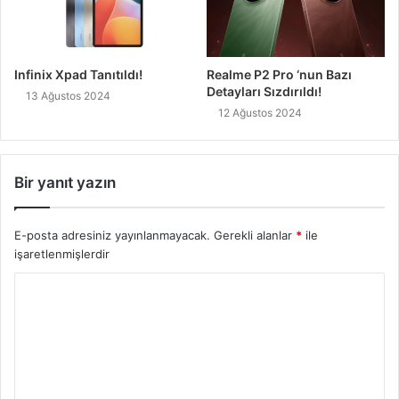
Infinix Xpad Tanıtıldı!
Realme P2 Pro ‘nun Bazı
Detayları Sızdırıldı!
13 Ağustos 2024
12 Ağustos 2024
Bir yanıt yazın
E-posta adresiniz yayınlanmayacak.
Gerekli alanlar
*
ile
işaretlenmişlerdir
Y
o
r
u
m