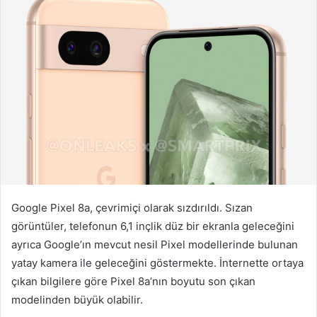
r
e
-
p
o
s
t
a
g
ö
n
d
Google Pixel 8a, çevrimiçi olarak sızdırıldı. Sızan
e
görüntüler, telefonun 6,1 inçlik düz bir ekranla geleceğini
r
ayrıca Google’ın mevcut nesil Pixel modellerinde bulunan
m
e
yatay kamera ile geleceğini göstermekte. İnternette ortaya
k
çıkan bilgilere göre Pixel 8a’nın boyutu son çıkan
modelinden büyük olabilir.