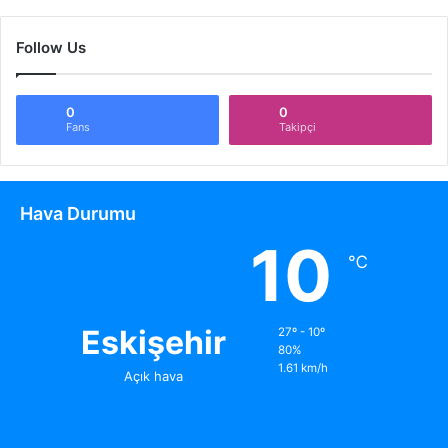
Follow Us
0
0
Fans
Takipçi
Hava Durumu
10
℃
Eskişehir
27º - 10º
80%
1.61 km/h
Açık hava