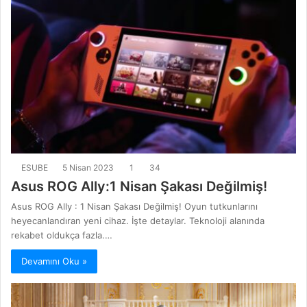
ESUBE
5 Nisan 2023
1
34
Asus ROG Ally:1 Nisan Şakası Değilmiş!
Asus ROG Ally : 1 Nisan Şakası Değilmiş! Oyun tutkunlarını
heyecanlandıran yeni cihaz. İşte detaylar. Teknoloji alanında
rekabet oldukça fazla.…
Devamını Oku »