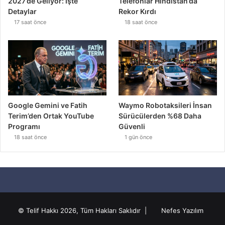
2027’de Geliyor: İşte
Telefonlar Hindistan’da
Detaylar
Rekor Kırdı
17 saat önce
18 saat önce
Google Gemini ve Fatih
Waymo Robotaksileri İnsan
Terim’den Ortak YouTube
Sürücülerden %68 Daha
Programı
Güvenli
18 saat önce
1 gün önce
© Telif Hakkı 2026, Tüm Hakları Saklıdır |
Nefes Yazılım