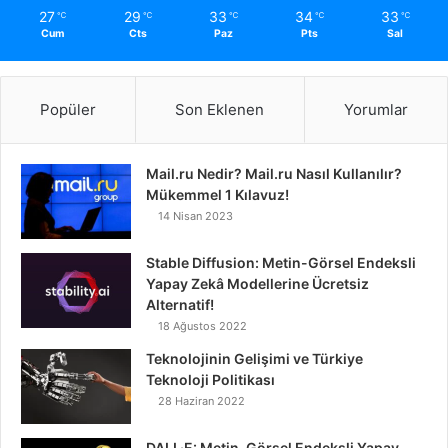
27
29
33
34
33
℃
℃
℃
℃
℃
Cum
Cts
Paz
Pts
Sal
Popüler
Son Eklenen
Yorumlar
Mail.ru Nedir? Mail.ru Nasıl Kullanılır?
Mükemmel 1 Kılavuz!
14 Nisan 2023
Stable Diffusion: Metin-Görsel Endeksli
Yapay Zekâ Modellerine Ücretsiz
Alternatif!
18 Ağustos 2022
Teknolojinin Gelişimi ve Türkiye
Teknoloji Politikası
28 Haziran 2022
DALL·E: Metin-Görsel Endeksli Yapay