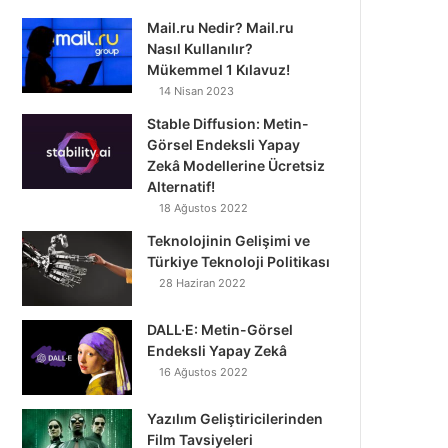
Mail.ru Nedir? Mail.ru
Nasıl Kullanılır?
Mükemmel 1 Kılavuz!
14 Nisan 2023
Stable Diffusion: Metin-
Görsel Endeksli Yapay
Zekâ Modellerine Ücretsiz
Alternatif!
18 Ağustos 2022
Teknolojinin Gelişimi ve
Türkiye Teknoloji Politikası
28 Haziran 2022
DALL·E: Metin-Görsel
Endeksli Yapay Zekâ
16 Ağustos 2022
Yazılım Geliştiricilerinden
Film Tavsiyeleri