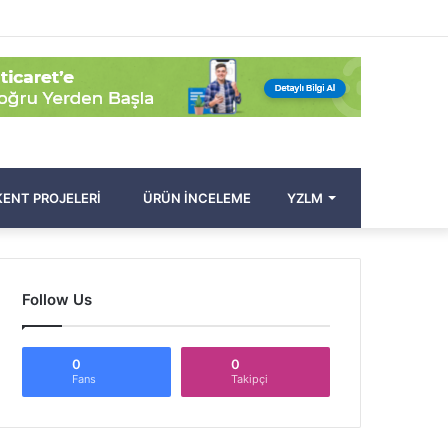
Facebook
Twitter
Pinterest
YouTube
Instagram
Kayıt
Rastgele
Kenar
Arama
Ol
Makale
Bölmesi
yap
...
ENT PROJELERI
ÜRÜN İNCELEME
YZLM
Follow Us
0
0
Fans
Takipçi