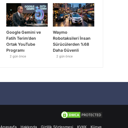
Google Gemini ve
Waymo
Fatih Terim’den
Robotaksileri İnsan
Ortak YouTube
Sürücülerden %68
Programı
Daha Güvenli
2 gün önce
2 gün önce
Anasayfa
Hakkında
Gizlilik Sözleşmesi
KVKK
Künye