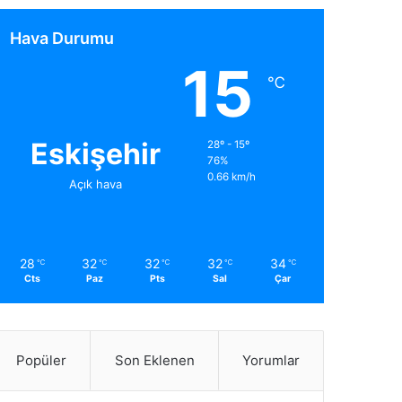
Hava Durumu
15
℃
Eskişehir
28º - 15º
76%
0.66 km/h
Açık hava
28
32
32
32
34
℃
℃
℃
℃
℃
Cts
Paz
Pts
Sal
Çar
Popüler
Son Eklenen
Yorumlar