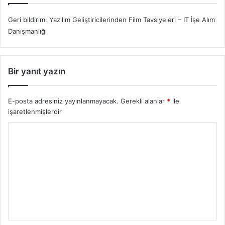
Geri bildirim:
Yazılım Geliştiricilerinden Film Tavsiyeleri – IT İşe Alım
Danışmanlığı
Bir yanıt yazın
E-posta adresiniz yayınlanmayacak.
Gerekli alanlar
*
ile
işaretlenmişlerdir
Y
o
r
u
m
*