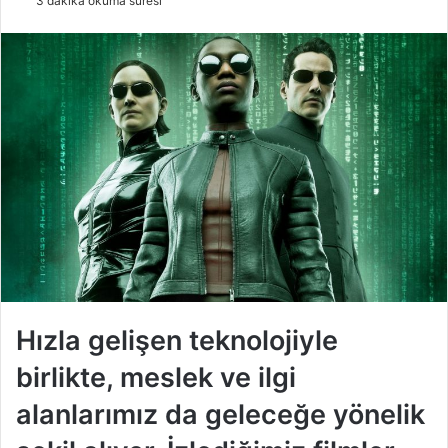
3 dakika okuma süresi
r
e
-
p
o
s
t
a
g
ö
n
d
e
r
Hızla gelişen teknolojiyle
m
birlikte, meslek ve ilgi
e
k
alanlarımız da geleceğe yönelik