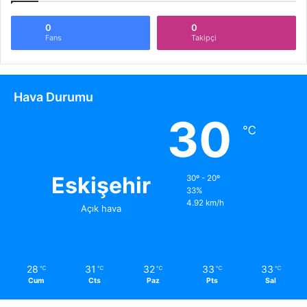
0
0
Fans
Takipçi
Hava Durumu
30
℃
Eskişehir
30º - 20º
33%
4.92 km/h
Açık hava
28
31
32
33
33
℃
℃
℃
℃
℃
Cum
Cts
Paz
Pts
Sal