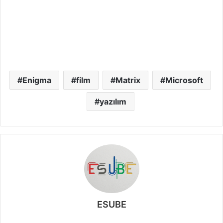
Enigma
film
Matrix
Microsoft
yazılım
ESUBE
W