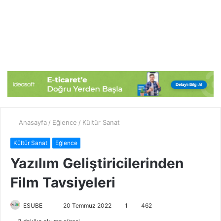
Anasayfa
/
Eğlence
/
Kültür Sanat
Kültür Sanat
Eğlence
Yazılım Geliştiricilerinden
Film Tavsiyeleri
ESUBE
B
20 Temmuz 2022
1
462
i