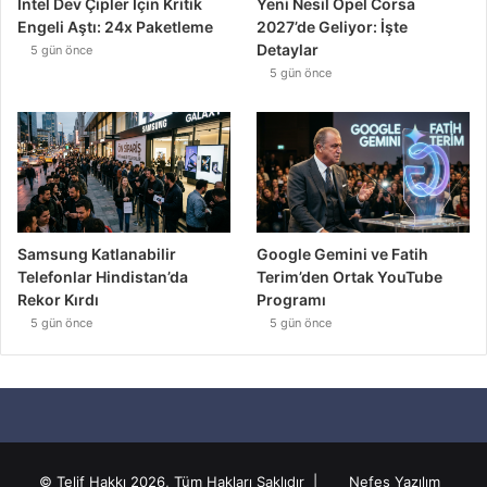
Intel Dev Çipler İçin Kritik
Yeni Nesil Opel Corsa
Engeli Aştı: 24x Paketleme
2027’de Geliyor: İşte
Detaylar
5 gün önce
5 gün önce
Samsung Katlanabilir
Google Gemini ve Fatih
Telefonlar Hindistan’da
Terim’den Ortak YouTube
Rekor Kırdı
Programı
5 gün önce
5 gün önce
© Telif Hakkı 2026, Tüm Hakları Saklıdır |
Nefes Yazılım