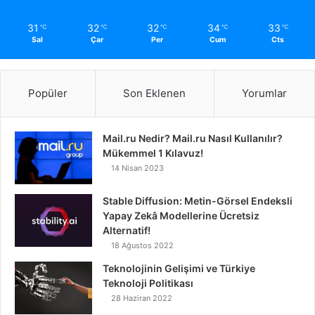
31
32
32
34
33
℃
℃
℃
℃
℃
Sal
Çar
Per
Cum
Cts
Popüler
Son Eklenen
Yorumlar
Mail.ru Nedir? Mail.ru Nasıl Kullanılır?
Mükemmel 1 Kılavuz!
14 Nisan 2023
Stable Diffusion: Metin-Görsel Endeksli
Yapay Zekâ Modellerine Ücretsiz
Alternatif!
18 Ağustos 2022
Teknolojinin Gelişimi ve Türkiye
Teknoloji Politikası
28 Haziran 2022