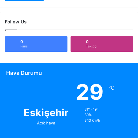
Follow Us
0
0
Fans
Takipçi
Hava Durumu
29
℃
Eskişehir
31º - 19º
30%
3.13 km/h
Açık hava