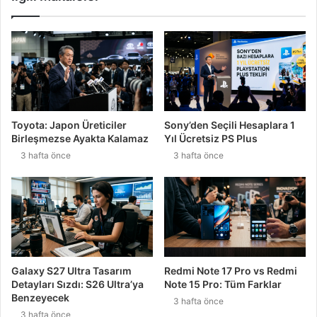
Toyota: Japon Üreticiler
Sony’den Seçili Hesaplara 1
Birleşmezse Ayakta Kalamaz
Yıl Ücretsiz PS Plus
3 hafta önce
3 hafta önce
Galaxy S27 Ultra Tasarım
Redmi Note 17 Pro vs Redmi
Detayları Sızdı: S26 Ultra’ya
Note 15 Pro: Tüm Farklar
Benzeyecek
3 hafta önce
3 hafta önce