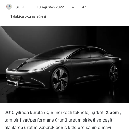
ESUBE
B
10 Ağustos 2022
4
47
i
1 dakika okuma süresi
r
e
-
p
o
s
t
a
g
ö
n
d
e
r
2010 yılında kurulan Çin merkezli teknoloji şirketi
Xiaomi
,
m
tam bir fiyat/performans ürünü üretim şirketi ve çeşitli
e
alanlarda üretim yaparak geniş kitlelere sahip olmayı