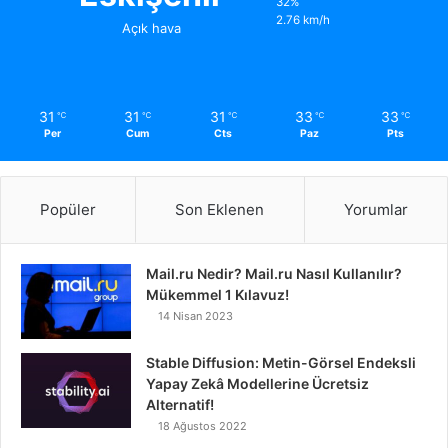
32%
2.76 km/h
Açık hava
31
31
31
33
33
℃
℃
℃
℃
℃
Per
Cum
Cts
Paz
Pts
Popüler
Son Eklenen
Yorumlar
Mail.ru Nedir? Mail.ru Nasıl Kullanılır?
Mükemmel 1 Kılavuz!
14 Nisan 2023
Stable Diffusion: Metin-Görsel Endeksli
Yapay Zekâ Modellerine Ücretsiz
Alternatif!
18 Ağustos 2022