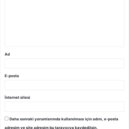
o
r
u
m
*
Ad
E-posta
İnternet sitesi
Daha sonraki yorumlarımda kullanılması için adım, e-posta
adresim ve site adresim bu tarayıcıya kaydedilsin.