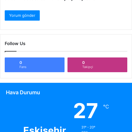
Follow Us
0
0
Fans
Takipçi
Hava Durumu
27
℃
Eskişehir
31º - 20º