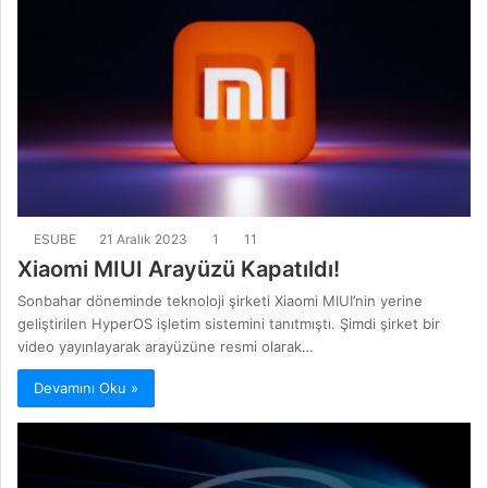
ESUBE
21 Aralık 2023
1
11
Xiaomi MIUI Arayüzü Kapatıldı!
Sonbahar döneminde teknoloji şirketi Xiaomi MIUI’nin yerine
geliştirilen HyperOS işletim sistemini tanıtmıştı. Şimdi şirket bir
video yayınlayarak arayüzüne resmi olarak…
Devamını Oku »