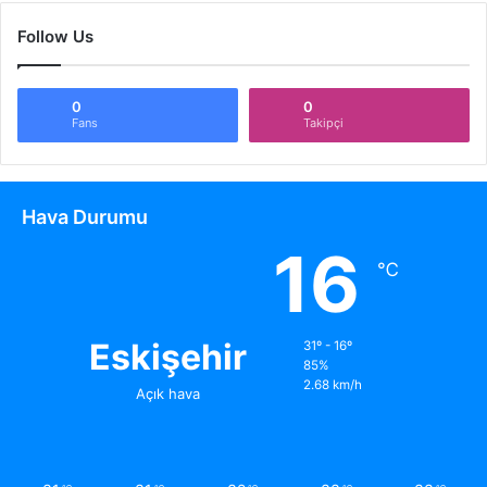
Follow Us
0
0
Fans
Takipçi
Hava Durumu
16
℃
Eskişehir
31º - 16º
85%
2.68 km/h
Açık hava