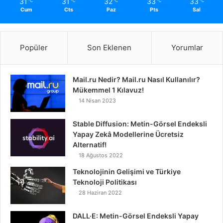
31
31
32
33
33
℃
℃
℃
℃
℃
Cum
Cts
Paz
Pts
Sal
Popüler
Son Eklenen
Yorumlar
Mail.ru Nedir? Mail.ru Nasıl Kullanılır?
Mükemmel 1 Kılavuz!
14 Nisan 2023
Stable Diffusion: Metin-Görsel Endeksli
Yapay Zekâ Modellerine Ücretsiz
Alternatif!
18 Ağustos 2022
Teknolojinin Gelişimi ve Türkiye
Teknoloji Politikası
28 Haziran 2022
DALL·E: Metin-Görsel Endeksli Yapay