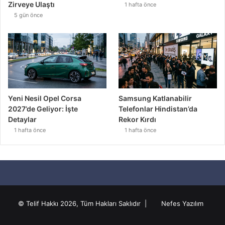
Zirveye Ulaştı
1 hafta önce
5 gün önce
Yeni Nesil Opel Corsa
Samsung Katlanabilir
2027’de Geliyor: İşte
Telefonlar Hindistan’da
Detaylar
Rekor Kırdı
1 hafta önce
1 hafta önce
© Telif Hakkı 2026, Tüm Hakları Saklıdır |
Nefes Yazılım