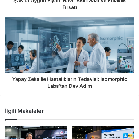
ŞOK'ta Uygun Fiyatlı Havit Akıllı Saat ve Kulaklık
Fırsatı
Yapay Zeka ile Hastalıkların Tedavisi: Isomorphic
Labs’tan Dev Adım
İlgili Makaleler