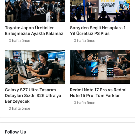
Toyota: Japon Üreticiler
Sony’den Seçili Hesaplara 1
Birleşmezse Ayakta Kalamaz
Yıl Ücretsiz PS Plus
3 hafta önce
3 hafta önce
Galaxy S27 Ultra Tasarım
Redmi Note 17 Pro vs Redmi
Detayları Sızdı: S26 Ultra’ya
Note 15 Pro: Tüm Farklar
Benzeyecek
3 hafta önce
3 hafta önce
Follow Us