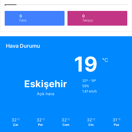
0
0
Fans
Takipçi
Hava Durumu
19
℃
Eskişehir
32º - 16º
59%
1.81 km/h
Açık hava
32
32
32
32
31
℃
℃
℃
℃
℃
Çar
Per
Cum
Cts
Paz