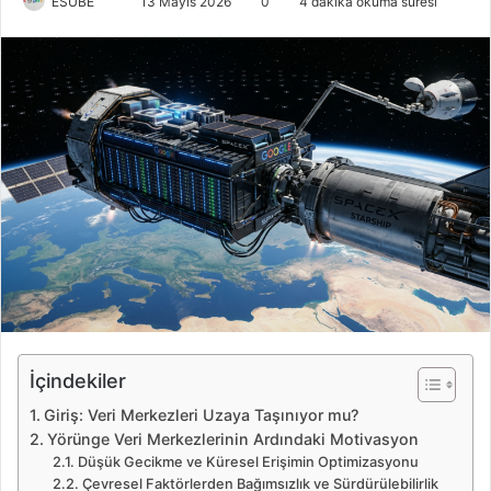
ESUBE
B
13 Mayıs 2026
0
4 dakika okuma süresi
i
r
e
-
p
o
s
t
a
g
ö
n
d
e
İçindekiler
r
Giriş: Veri Merkezleri Uzaya Taşınıyor mu?
m
Yörünge Veri Merkezlerinin Ardındaki Motivasyon
e
Düşük Gecikme ve Küresel Erişimin Optimizasyonu
k
Çevresel Faktörlerden Bağımsızlık ve Sürdürülebilirlik