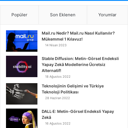
Popüler
Son Eklenen
Yorumlar
Mail.ru Nedir? Mail.ru Nasıl Kullanılır?
Mükemmel 1 Kılavuz!
14 Nisan 2023
Stable Diffusion: Metin-Görsel Endeksli
Yapay Zekâ Modellerine Ücretsiz
Alternatif!
18 Ağustos 2022
Teknolojinin Gelişimi ve Türkiye
Teknoloji Politikası
28 Haziran 2022
DALL·E: Metin-Görsel Endeksli Yapay
Zekâ
16 Ağustos 2022