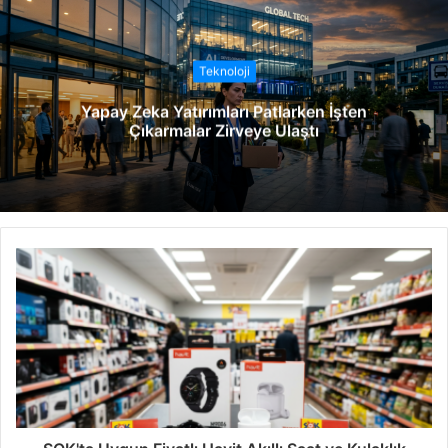
s
i
t
Teknoloji
e
Yapay Zeka Yatırımları Patlarken İşten
s
Çıkarmalar Zirveye Ulaştı
i