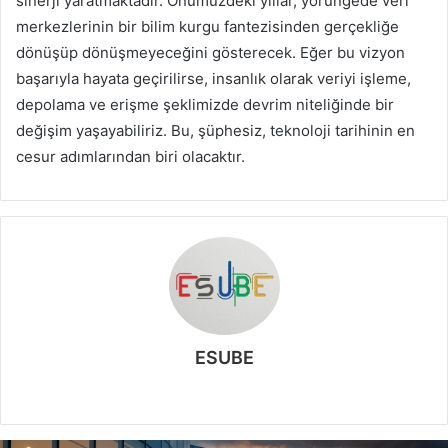
sinerji yaratmaktadır. Önümüzdeki yıllar, yörüngede veri
merkezlerinin bir bilim kurgu fantezisinden gerçekliğe
dönüşüp dönüşmeyeceğini gösterecek. Eğer bu vizyon
başarıyla hayata geçirilirse, insanlık olarak veriyi işleme,
depolama ve erişme şeklimizde devrim niteliğinde bir
değişim yaşayabiliriz. Bu, şüphesiz, teknoloji tarihinin en
cesur adımlarından biri olacaktır.
ESUBE
W
e
b