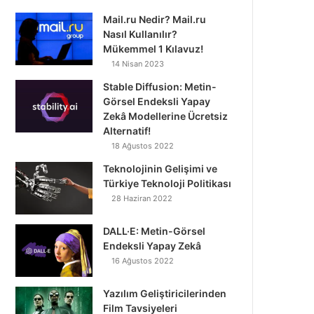
Mail.ru Nedir? Mail.ru
Nasıl Kullanılır?
Mükemmel 1 Kılavuz!
14 Nisan 2023
Stable Diffusion: Metin-
Görsel Endeksli Yapay
Zekâ Modellerine Ücretsiz
Alternatif!
18 Ağustos 2022
Teknolojinin Gelişimi ve
Türkiye Teknoloji Politikası
28 Haziran 2022
DALL·E: Metin-Görsel
Endeksli Yapay Zekâ
16 Ağustos 2022
Yazılım Geliştiricilerinden
Film Tavsiyeleri