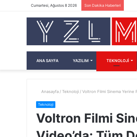
Cumartesi, Ağustos 8 2026
Son Dakika Haberleri
ANA SAYFA
YAZILIM
TEKNOLOJI
Anasayfa
/
Teknoloji
/
Voltron Filmi Sinema Yerine 
Teknoloji
Voltron Filmi Si
Video’da: Tüm D