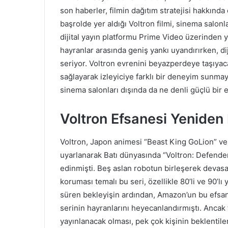
son haberler, filmin dağıtım stratejisi hakkında 
başrolde yer aldığı Voltron filmi, sinema salo
dijital yayın platformu Prime Video üzerinden 
hayranlar arasında geniş yankı uyandırırken, dij
seriyor. Voltron evrenini beyazperdeye taşıyac
sağlayarak izleyiciye farklı bir deneyim sunmay
sinema salonları dışında da ne denli güçlü bir e
Voltron Efsanesi Yeniden
Voltron, Japon animesi “Beast King GoLion” ve
uyarlanarak Batı dünyasında “Voltron: Defender 
edinmişti. Beş aslan robotun birleşerek devasa
koruması temalı bu seri, özellikle 80’li ve 90’lı y
süren bekleyişin ardından, Amazon’un bu efsan
serinin hayranlarını heyecanlandırmıştı. Ancak
yayınlanacak olması, pek çok kişinin beklentiler