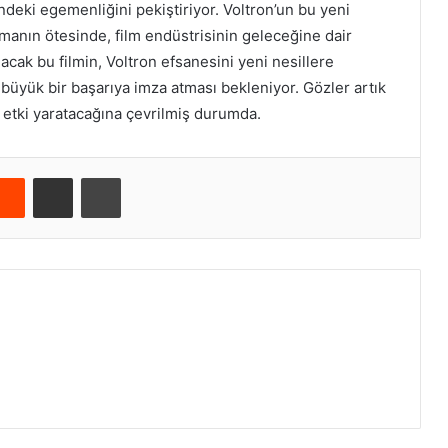
ndeki egemenliğini pekiştiriyor. Voltron’un bu yeni
manın ötesinde, film endüstrisinin geleceğine dair
acak bu filmin, Voltron efsanesini yeni nesillere
büyük bir başarıya imza atması bekleniyor. Gözler artık
r etki yaratacağına çevrilmiş durumda.
Reddit
E-Posta ile paylaş
Yazdır