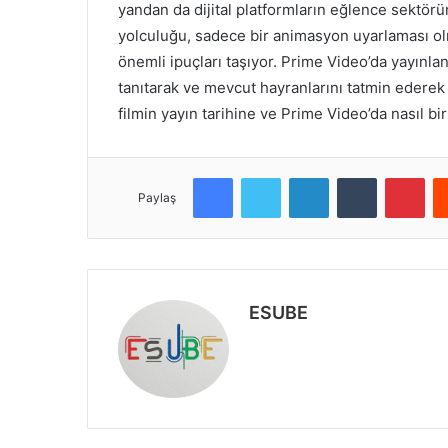
yandan da dijital platformların eğlence sektörü
yolculuğu, sadece bir animasyon uyarlaması ol
önemli ipuçları taşıyor. Prime Video’da yayınlan
tanıtarak ve mevcut hayranlarını tatmin ederek 
filmin yayın tarihine ve Prime Video’da nasıl bi
Facebook
Twitter
LinkedIn
Tumblr
Pinterest
Paylaş
ESUBE
W
e
b
s
i