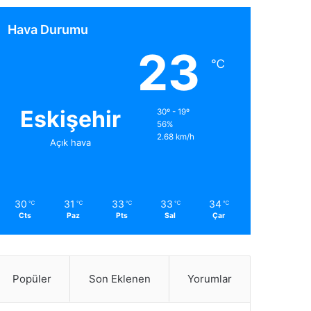
Hava Durumu
23
℃
Eskişehir
30º - 19º
56%
2.68 km/h
Açık hava
30
31
33
33
34
℃
℃
℃
℃
℃
Cts
Paz
Pts
Sal
Çar
Popüler
Son Eklenen
Yorumlar