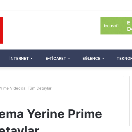
İNTERNET
E-TICARET
EĞLENCE
TEKNOK
Prime Video’da: Tüm Detaylar
nema Yerine Prime
etaylar