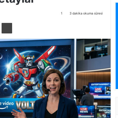
1
3 dakika okuma süresi
ta ile paylaş
Yazdır