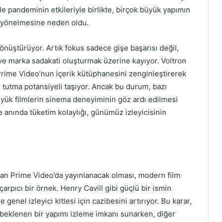
le pandeminin etkileriyle birlikte, birçok büyük yapımın
a yönelmesine neden oldu.
dönüştürüyor. Artık fokus sadece gişe başarısı değil,
ve marka sadakati oluşturmak üzerine kayıyor. Voltron
 Prime Video’nun içerik kütüphanesini zenginleştirerek
tutma potansiyeli taşıyor. Ancak bu durum, bazı
üyük filmlerin sinema deneyiminin göz ardı edilmesi
 ve anında tüketim kolaylığı, günümüz izleyicisinin
dan Prime Video’da yayınlanacak olması, modern film
çarpıcı bir örnek. Henry Cavill gibi güçlü bir ismin
enel izleyici kitlesi için cazibesini artırıyor. Bu karar,
a beklenen bir yapımı izleme imkanı sunarken, diğer