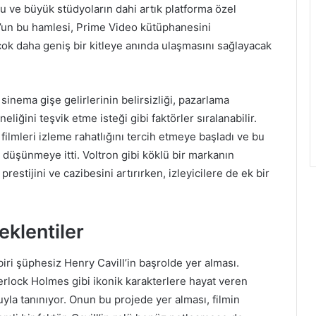
nu ve büyük stüdyoların dahi artık platforma özel
n’un bu hamlesi, Prime Video kütüphanesini
çok daha geniş bir kitleye anında ulaşmasını sağlayacak
inema gişe gelirlerinin belirsizliği, pazarlama
iğini teşvik etme isteği gibi faktörler sıralanabilir.
 filmleri izleme rahatlığını tercih etmeye başladı ve bu
n düşünmeye itti. Voltron gibi köklü bir markanın
estijini ve cazibesini artırırken, izleyicilere de ek bir
eklentiler
biri şüphesiz Henry Cavill’in başrolde yer alması.
rlock Holmes gibi ikonik karakterlere hayat veren
uyla tanınıyor. Onun bu projede yer alması, filmin