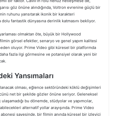
emli bir faktör. Cavill’in rolü henüz netleşmese de,
şarısı göz önüne alındığında, Voltron evrenine güçlü bir
inin ruhunu yansıtarak ikonik bir karakteri
 dolu fantastik dünyasına derinlik katmasını bekliyor.
 uyarlaması olmaktan öte, büyük bir Hollywood
lmin görsel efektler, senaryo ve genel yapım kalitesi
eden oluyor. Prime Video gibi küresel bir platformda
daha fazla ilgi görmesine ve potansiyel olarak yeni bir
cak.
rdeki Yansımaları
nlanacak olması, eğlence sektöründeki köklü değişimleri
gücünü net bir şekilde gözler önüne seriyor. Geleneksel
k ulaşamadığı bu dönemde, stüdyolar ve yapımcılar,
rabilecekleri alternatif yollar arayışında. Prime Video
abonesi sayesinde, bir filmin anında küresel bir izleyici