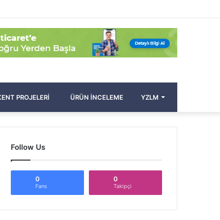
Facebook
Twitter
Pinterest
YouTube
Instagram
Kayıt
Rastgele
Kenar
Arama
Ol
Makale
Bölmesi
yap
...
ENT PROJELERI
ÜRÜN İNCELEME
YZLM
Follow Us
0
0
Fans
Takipçi