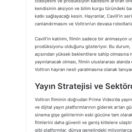
ciddiyetini ve prodüksiyon kalitesini artıran ön
kendisinin aksiyon ve bilim kurgu türündeki ba
katkı sağlayacağı kesin. Hayranlar, Cavill’in ser
canlandırmasını ve Voltron’un devasa robotlarla
Cavill’in katılımı, filmin sadece bir animasyon
prodüksiyonu olduğunu gösteriyor. Bu durum, fi
açısından yüksek beklentilere sahip olmasına n
yayınlanacak olması, filmin uluslararası alanda 
Voltron hayran nesli yaratmasına olanak tanıya
Yayın Stratejisi ve Sektö
Voltron filminin doğrudan Prime Video’da yayı
ve dijital yayın platformlarının giderek artan 
sinema gişe gelirlerinin eski gücüne tam olara
filmlerini daha güvenli ve geniş kitlelere ulaştı
gibi platformlar, dünya genelindeki milyonlarca 