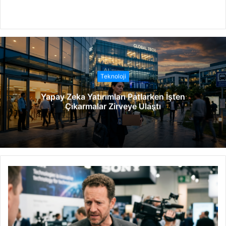
W
e
b
s
i
t
Teknoloji
e
Yapay Zeka Yatırımları Patlarken İşten
s
Çıkarmalar Zirveye Ulaştı
i