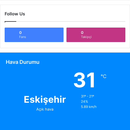
Follow Us
0
0
Fans
Takipçi
Hava Durumu
31
℃
Eskişehir
31º - 21º
24%
5.89 km/h
Açık hava