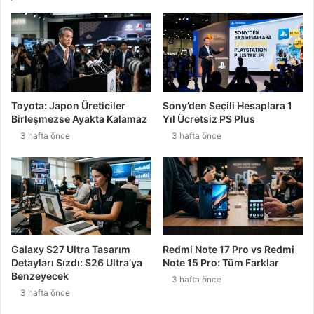
Toyota: Japon Üreticiler
Sony’den Seçili Hesaplara 1
Birleşmezse Ayakta Kalamaz
Yıl Ücretsiz PS Plus
3 hafta önce
3 hafta önce
Galaxy S27 Ultra Tasarım
Redmi Note 17 Pro vs Redmi
Detayları Sızdı: S26 Ultra’ya
Note 15 Pro: Tüm Farklar
Benzeyecek
3 hafta önce
3 hafta önce