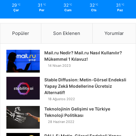
29
31
32
32
31
℃
℃
℃
℃
℃
Çar
Per
Cum
Cts
Paz
Popüler
Son Eklenen
Yorumlar
Mail.ru Nedir? Mail.ru Nasıl Kullanılır?
Mükemmel 1 Kılavuz!
14 Nisan 2023
Stable Diffusion: Metin-Görsel Endeksli
Yapay Zekâ Modellerine Ücretsiz
Alternatif!
18 Ağustos 2022
Teknolojinin Gelişimi ve Türkiye
Teknoloji Politikası
28 Haziran 2022
DALL·E: Metin-Görsel Endeksli Yapay