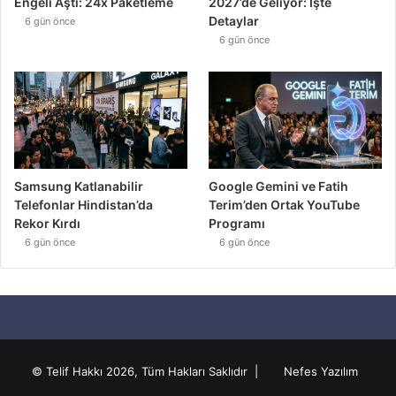
Engeli Aştı: 24x Paketleme
2027’de Geliyor: İşte
Detaylar
6 gün önce
6 gün önce
Samsung Katlanabilir
Google Gemini ve Fatih
Telefonlar Hindistan’da
Terim’den Ortak YouTube
Rekor Kırdı
Programı
6 gün önce
6 gün önce
© Telif Hakkı 2026, Tüm Hakları Saklıdır |
Nefes Yazılım