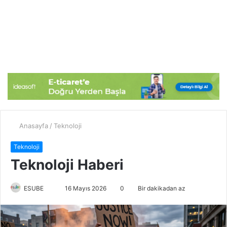
Anasayfa
/
Teknoloji
Teknoloji
Teknoloji Haberi
ESUBE
B
16 Mayıs 2026
0
Bir dakikadan az
i
r
e