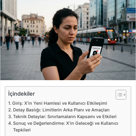
r
e
-
p
o
s
t
a
g
ö
n
d
e
İçindekiler
r
Giriş: X’in Yeni Hamlesi ve Kullanıcı Etkileşimi
m
Detay Baslığı: Limitlerin Arka Planı ve Amaçları
e
Teknik Detaylar: Sınırlamaların Kapsamı ve Etkileri
k
Sonuç ve Değerlendirme: X’in Geleceği ve Kullanıcı
Tepkileri