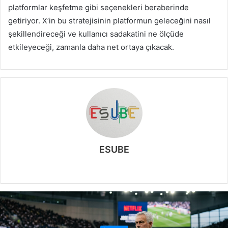
platformlar keşfetme gibi seçenekleri beraberinde
getiriyor. X’in bu stratejisinin platformun geleceğini nasıl
şekillendireceği ve kullanıcı sadakatini ne ölçüde
etkileyeceği, zamanla daha net ortaya çıkacak.
ESUBE
W
e
b
s
i
t