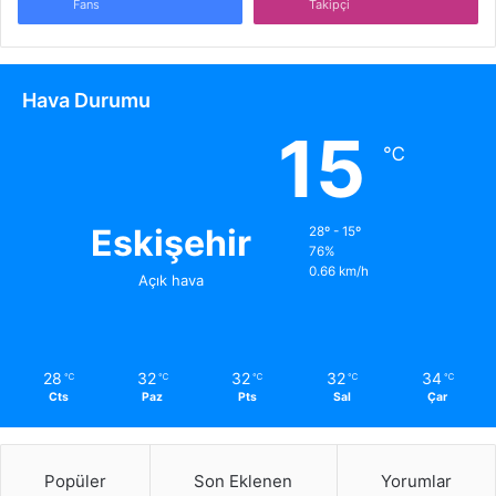
Fans
Takipçi
Hava Durumu
15
℃
Eskişehir
28º - 15º
76%
0.66 km/h
Açık hava
28
32
32
32
34
℃
℃
℃
℃
℃
Cts
Paz
Pts
Sal
Çar
Popüler
Son Eklenen
Yorumlar