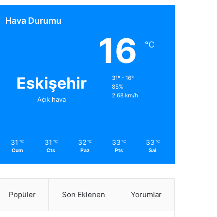
Hava Durumu
16
℃
Eskişehir
31º - 16º
85%
2.68 km/h
Açık hava
31
31
32
33
33
℃
℃
℃
℃
℃
Cum
Cts
Paz
Pts
Sal
Popüler
Son Eklenen
Yorumlar