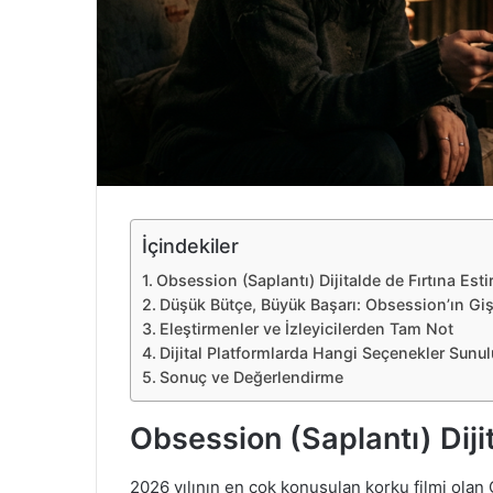
e
k
İçindekiler
Obsession (Saplantı) Dijitalde de Fırtına Esti
Düşük Bütçe, Büyük Başarı: Obsession’ın Gi
Eleştirmenler ve İzleyicilerden Tam Not
Dijital Platformlarda Hangi Seçenekler Sunu
Sonuç ve Değerlendirme
Obsession (Saplantı) Dijit
2026 yılının en çok konuşulan korku filmi olan