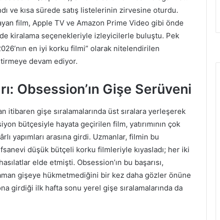
ndı ve kısa sürede satış listelerinin zirvesine oturdu.
layan film, Apple TV ve Amazon Prime Video gibi önde
de kiralama seçenekleriyle izleyicilerle buluştu. Pek
026’nın en iyi korku filmi” olarak nitelendirilen
iştirmeye devam ediyor.
ı: Obsession’ın Gişe Serüveni
an itibaren gişe sıralamalarında üst sıralara yerleşerek
iyon bütçesiyle hayata geçirilen film, yatırımının çok
ârlı yapımları arasına girdi. Uzmanlar, filmin bu
fsanevi düşük bütçeli korku filmleriyle kıyasladı; her iki
sılatlar elde etmişti. Obsession’ın bu başarısı,
zaman gişeye hükmetmediğini bir kez daha gözler önüne
ona girdiği ilk hafta sonu yerel gişe sıralamalarında da