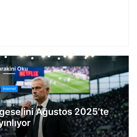
rakini Oku
İnternet
 hafta önce
lgeselini Ağustos 2025’te
yınlıyor