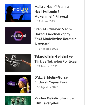
Mail.ru Nedir? Mail.ru
Nasıl Kullanılır?
Mükemmel 1 Kılavuz!
14 Nisan 2023
Stable Diffusion: Metin-
Görsel Endeksli Yapay
Zekâ Modellerine Ücretsiz
Alternatif!
18 Ağustos 2022
Teknolojinin Gelişimi ve
Türkiye Teknoloji Politikası
28 Haziran 2022
DALL·E: Metin-Görsel
Endeksli Yapay Zekâ
16 Ağustos 2022
Yazılım Geliştiricilerinden
Film Tavsiyeleri