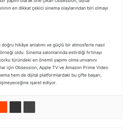
bir yapım olarak öne çıkan Obsession, dijital
lının en dikkat çekici sinema olaylarından biri olmayı
 doğru hikâye anlatımı ve güçlü bir atmosferle nasıl
örneği oldu. Sinema salonlarında estirdiği fırtınayı
ın korku türündeki en önemli yapımı olma unvanını
anlar için Obsession, Apple TV ve Amazon Prime Video
ma hem de dijital platformlardaki bu çifte başarı,
meyeceğine işaret ediyor.
Reddit
E-Posta ile paylaş
Yazdır