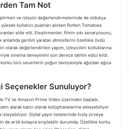
lerden Tam Not
eştirmen ve izleyici değerlendirmelerinde de oldukça
e yüksek kullanıcı puanları alırken Rotten Tomatoes
nları elde etti. Eleştirmenler, filmin sıkı senaryosunu,
k anlamda gerilim yaratan atmosferini özellikle övdü.
ri olarak değerlendirilen yapım, izleyicileri koltuklarına
yle sinema deneyimini son derece tatmin edici kıldı.
korku türü severlerin yoğun tavsiyesiyle ağızdan ağıza
ngi Seçenekler Sunuluyor?
pple TV ve Amazon Prime Video üzerinden başladı.
m satın alarak kalıcı olarak kütüphanelerine ekleyebiliyor
leyebiliyor. Dijital yayın listelerinde hızla zirveye
in de artık kolayca erişilebilir durumda. Özellikle korku