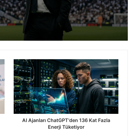
025’te Yayınlıyor
isney 125 Milyon Dolar Kaybedebilir
agman Yayınlandı
AI Ajanları ChatGPT'den 136 Kat Fazla
Enerji Tüketiyor
ekecek