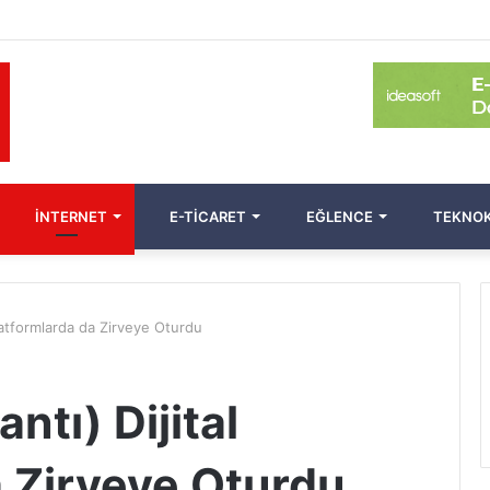
İNTERNET
E-TICARET
EĞLENCE
TEKNOK
Platformlarda da Zirveye Oturdu
ntı) Dijital
a Zirveye Oturdu