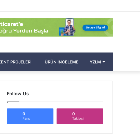
Facebook
Twitter
Pinterest
YouTube
Instagram
Kayıt
Rastgele
Kenar
Arama
Ol
Makale
Bölmesi
yap
...
ENT PROJELERI
ÜRÜN İNCELEME
YZLM
Follow Us
0
0
Fans
Takipçi