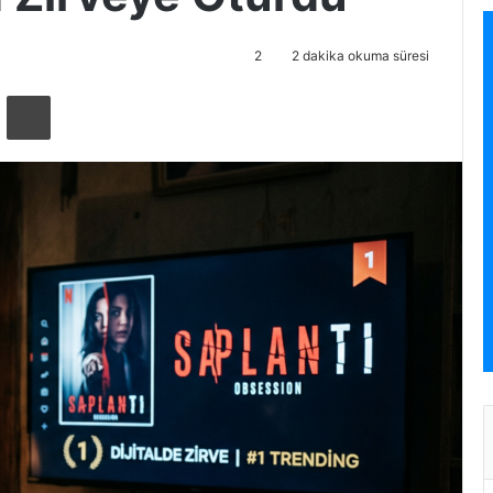
2
2 dakika okuma süresi
ta ile paylaş
Yazdır