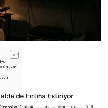
riyor
şe Serüveni
luyor?
alde de Fırtına Estiriyor
 Obsession (Saplantı), sinema salonlarındaki olağanüstü