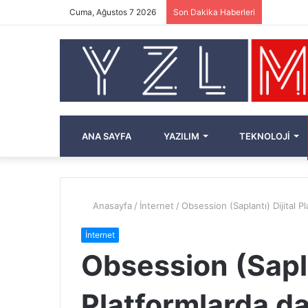
Cuma, Ağustos 7 2026
Son Dakika Haberleri
ANA SAYFA
YAZILIM
TEKNOLOJI
Anasayfa
/
İnternet
/
Obsession (Saplantı) Dijital 
İnternet
Obsession (Sapla
Platformlarda d