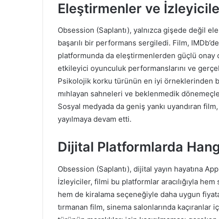
Eleştirmenler ve İzleyici
Obsession (Saplantı), yalnızca gişede değil el
başarılı bir performans sergiledi. Film, IMDb’d
platformunda da eleştirmenlerden güçlü onay ora
etkileyici oyunculuk performanslarını ve gerçe
Psikolojik korku türünün en iyi örneklerinden bi
mıhlayan sahneleri ve beklenmedik dönemeçleri
Sosyal medyada da geniş yankı uyandıran film, 
yayılmaya devam etti.
Dijital Platformlarda Ha
Obsession (Saplantı), dijital yayın hayatına A
İzleyiciler, filmi bu platformlar aracılığıyla he
hem de kiralama seçeneğiyle daha uygun fiyata iz
tırmanan film, sinema salonlarında kaçıranlar iç