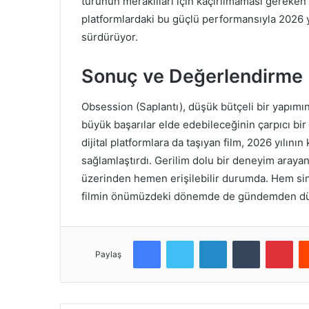
türünün meraklıları için kaçırılmaması gereken 
platformlardaki bu güçlü performansıyla 2026 yı
sürdürüyor.
Sonuç ve Değerlendirme
Obsession (Saplantı), düşük bütçeli bir yapımın
büyük başarılar elde edebileceğinin çarpıcı bir 
dijital platformlara da taşıyan film, 2026 yılın
sağlamlaştırdı. Gerilim dolu bir deneyim aray
üzerinden hemen erişilebilir durumda. Hem sine
filmin önümüzdeki dönemde de gündemden düş
Facebook
Twitter
LinkedIn
Tumblr
Pinterest
Paylaş