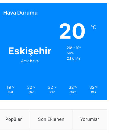
Hava Durumu
20
℃
Eskişehir
20º - 19º
56%
2.1 km/h
Açık hava
19
32
32
32
32
℃
℃
℃
℃
℃
Sal
Çar
Per
Cum
Cts
Popüler
Son Eklenen
Yorumlar