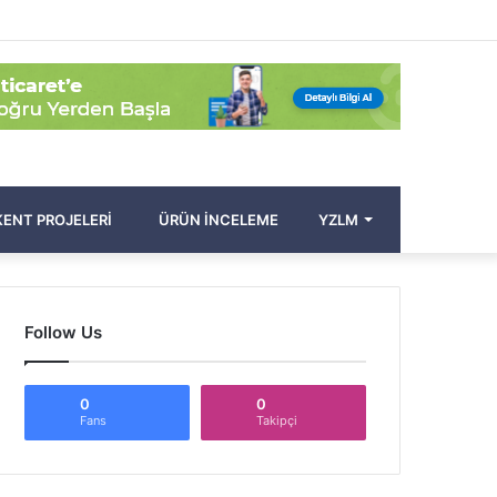
Facebook
Twitter
Pinterest
YouTube
Instagram
Kayıt
Rastgele
Kenar
Arama
Ol
Makale
Bölmesi
yap
...
ENT PROJELERI
ÜRÜN İNCELEME
YZLM
Follow Us
0
0
Fans
Takipçi