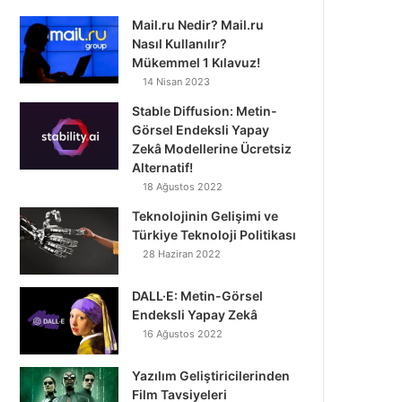
Mail.ru Nedir? Mail.ru
Nasıl Kullanılır?
Mükemmel 1 Kılavuz!
14 Nisan 2023
Stable Diffusion: Metin-
Görsel Endeksli Yapay
Zekâ Modellerine Ücretsiz
Alternatif!
18 Ağustos 2022
Teknolojinin Gelişimi ve
Türkiye Teknoloji Politikası
28 Haziran 2022
DALL·E: Metin-Görsel
Endeksli Yapay Zekâ
16 Ağustos 2022
Yazılım Geliştiricilerinden
Film Tavsiyeleri