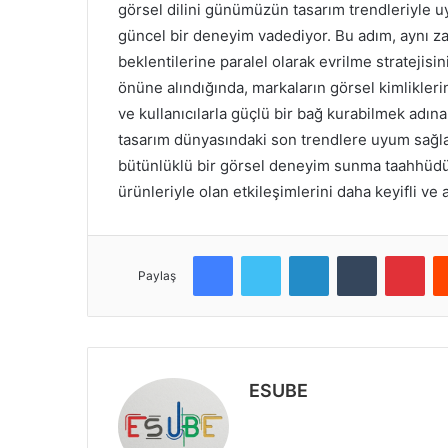
görsel dilini günümüzün tasarım trendleriyle uy
güncel bir deneyim vadediyor. Bu adım, aynı za
beklentilerine paralel olarak evrilme stratejisin
önüne alındığında, markaların görsel kimlikleri
ve kullanıcılarla güçlü bir bağ kurabilmek adı
tasarım dünyasındaki son trendlere uyum sağlad
bütünlüklü bir görsel deneyim sunma taahhüdünü
ürünleriyle olan etkileşimlerini daha keyifli ve a
Facebook
Twitter
LinkedIn
Tumblr
Pinterest
Paylaş
ESUBE
W