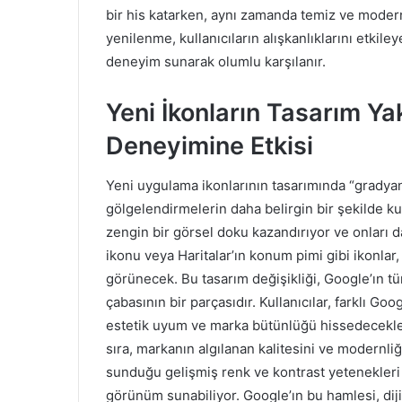
bir his katarken, aynı zamanda temiz ve moder
yenilenme, kullanıcıların alışkanlıklarını etkil
deneyim sunarak olumlu karşılanır.
Yeni İkonların Tasarım Yak
Deneyimine Etkisi
Yeni uygulama ikonlarının tasarımında “gradyan a
gölgelendirmelerin daha belirgin bir şekilde kul
zengin bir görsel doku kazandırıyor ve onları da
ikonu veya Haritalar’ın konum pimi gibi ikonlar,
görünecek. Bu tasarım değişikliği, Google’ın tü
çabasının bir parçasıdır. Kullanıcılar, farklı G
estetik uyum ve marka bütünlüğü hissedecekler. 
sıra, markanın algılanan kalitesini ve modernliğ
sunduğu gelişmiş renk ve kontrast yetenekleri s
görünüm sunabiliyor. Google’ın bu hamlesi, dijit