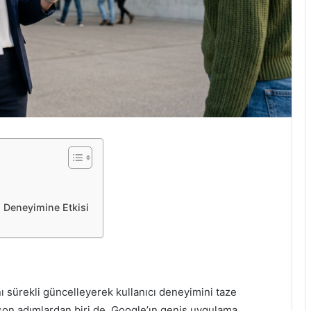
ı Deneyimine Etkisi
nı sürekli güncelleyerek kullanıcı deneyimini taze
on adımlardan biri de, Google’ın geniş uygulama