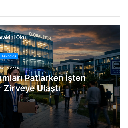
rakini Oku
Teknoloji
2 gün önce
ımları Patlarken İşten
 Zirveye Ulaştı
Çıkarmalar Zirveye Ulaştı