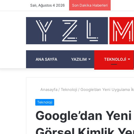
Salı, Ağustos 4 2026
Son Dakika Haberleri
ANA SAYFA
YAZILIM
TEKNOLOJI
Anasayfa
/
Teknoloji
/
Google’dan Yeni Uygulama İko
Teknoloji
Google’dan Yeni
Görsel Kimlik Ye