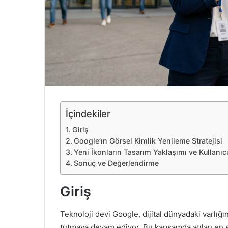
e
k
İçindekiler
Giriş
Google’ın Görsel Kimlik Yenileme Stratejisi
Yeni İkonların Tasarım Yaklaşımı ve Kullanıc
Sonuç ve Değerlendirme
Giriş
Teknoloji devi Google, dijital dünyadaki varlığı
tutmaya devam ediyor. Bu kapsamda atılan en s