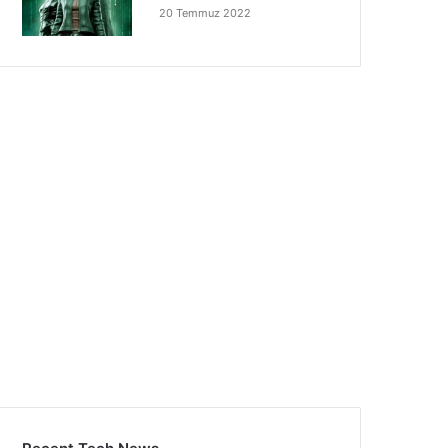
20 Temmuz 2022
Recent Tech News
Intel Dev Çipler İçin
Yeni Nesil Opel
Kritik Engeli Aştı:
Corsa 2027’de
24x Paketleme
Geliyor: İşte Detaylar
5 gün önce
5 gün önce