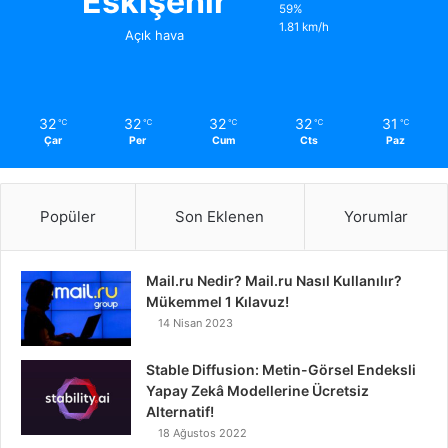
Eskişehir
59%
1.81 km/h
Açık hava
32
32
32
32
31
℃
℃
℃
℃
℃
Çar
Per
Cum
Cts
Paz
Popüler
Son Eklenen
Yorumlar
Mail.ru Nedir? Mail.ru Nasıl Kullanılır?
Mükemmel 1 Kılavuz!
14 Nisan 2023
Stable Diffusion: Metin-Görsel Endeksli
Yapay Zekâ Modellerine Ücretsiz
Alternatif!
18 Ağustos 2022