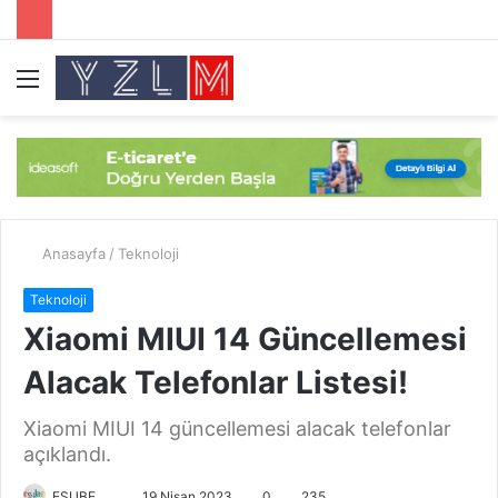
Menü
A
y
...
Anasayfa
/
Teknoloji
Teknoloji
Xiaomi MIUI 14 Güncellemesi
Alacak Telefonlar Listesi!
Xiaomi MIUI 14 güncellemesi alacak telefonlar
açıklandı.
ESUBE
B
19 Nisan 2023
0
235