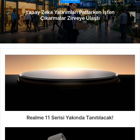
e
Yapay Zeka Yatırımları Patlarken İşten
s
Çıkarmalar Zirveye Ulaştı
i
Realme 11 Serisi Yakında Tanıtılacak!