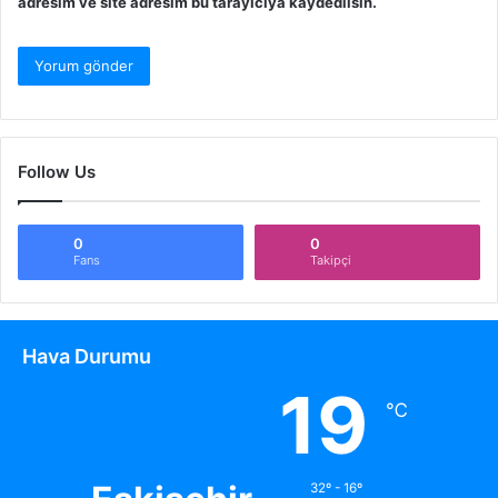
adresim ve site adresim bu tarayıcıya kaydedilsin.
Follow Us
0
0
Fans
Takipçi
Hava Durumu
19
℃
32º - 16º