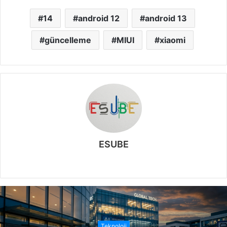
14
android 12
android 13
güncelleme
MIUI
xiaomi
ESUBE
W
e
b
s
i
t
Teknoloji