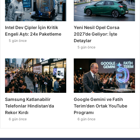
Intel Dev Çipler İçin Kritik
Yeni Nesil Opel Corsa
Engeli Aştı: 24x Paketleme
2027’de Geliyor: İşte
Detaylar
5 gün önce
5 gün önce
Samsung Katlanabilir
Google Gemini ve Fatih
Telefonlar Hindistan’da
Terim’den Ortak YouTube
Rekor Kırdı
Programı
6 gün önce
6 gün önce