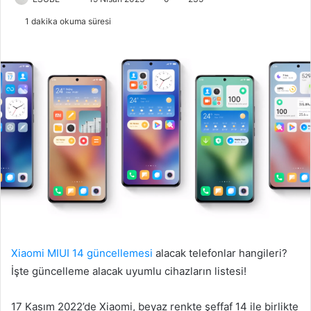
i
1 dakika okuma süresi
r
e
-
p
o
s
t
a
g
ö
n
d
e
r
Xiaomi MIUI 14 güncellemesi
alacak telefonlar hangileri?
m
İşte güncelleme alacak uyumlu cihazların listesi!
e
k
17 Kasım 2022’de Xiaomi, beyaz renkte şeffaf 14 ile birlikte