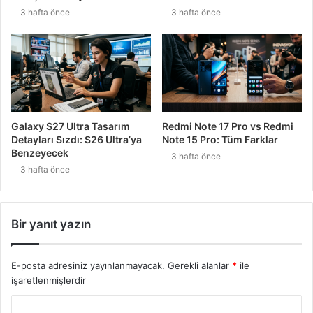
3 hafta önce
3 hafta önce
Galaxy S27 Ultra Tasarım
Redmi Note 17 Pro vs Redmi
Detayları Sızdı: S26 Ultra’ya
Note 15 Pro: Tüm Farklar
Benzeyecek
3 hafta önce
3 hafta önce
Bir yanıt yazın
E-posta adresiniz yayınlanmayacak.
Gerekli alanlar
*
ile
işaretlenmişlerdir
Y