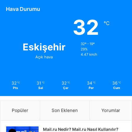
Hava Durumu
32
℃
Eskişehir
32º - 19º
29%
4.47 km/h
Açık hava
32
31
32
34
36
℃
℃
℃
℃
℃
Pts
Sal
Çar
Per
Cum
Popüler
Son Eklenen
Yorumlar
Mail.ru Nedir? Mail.ru Nasıl Kullanılır?