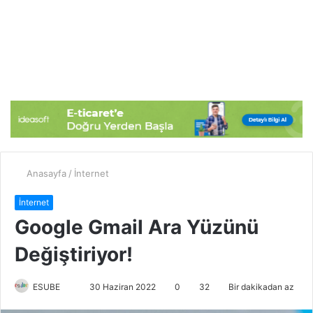
Anasayfa
/
İnternet
İnternet
Google Gmail Ara Yüzünü
Değiştiriyor!
ESUBE
B
30 Haziran 2022
0
32
Bir dakikadan az
i