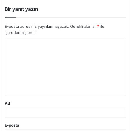
Bir yanıt yazın
E-posta adresiniz yayınlanmayacak.
Gerekli alanlar
*
ile
işaretlenmişlerdir
Y
o
r
u
m
*
Ad
E-posta