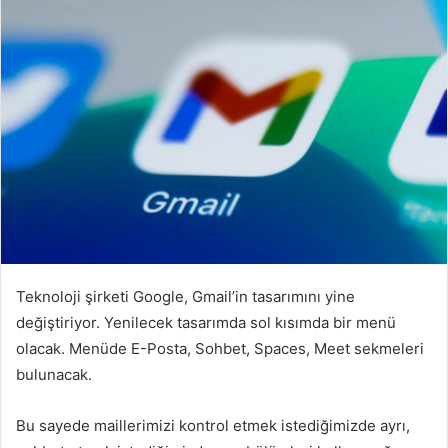
r
e
-
p
o
s
t
a
g
ö
n
d
Teknoloji şirketi Google, Gmail’in tasarımını yine
e
değiştiriyor. Yenilecek tasarımda sol kısımda bir menü
r
olacak. Menüde E-Posta, Sohbet, Spaces, Meet sekmeleri
m
e
bulunacak.
k
Bu sayede maillerimizi kontrol etmek istediğimizde ayrı,