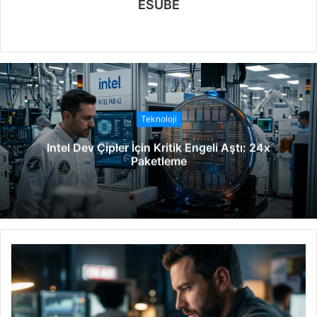
ESUBE
W
e
b
s
i
t
Teknoloji
e
Intel Dev Çipler İçin Kritik Engeli Aştı: 24x
s
Paketleme
i