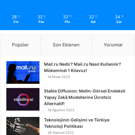
28
32
32
32
34
℃
℃
℃
℃
℃
Cts
Paz
Pts
Sal
Çar
Popüler
Son Eklenen
Yorumlar
Mail.ru Nedir? Mail.ru Nasıl Kullanılır?
Mükemmel 1 Kılavuz!
14 Nisan 2023
Stable Diffusion: Metin-Görsel Endeksli
Yapay Zekâ Modellerine Ücretsiz
Alternatif!
18 Ağustos 2022
Teknolojinin Gelişimi ve Türkiye
Teknoloji Politikası
28 Haziran 2022