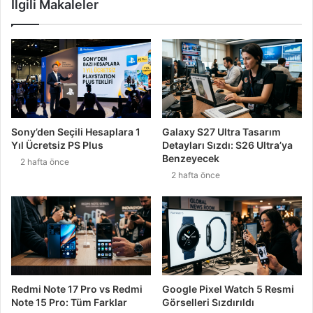
İlgili Makaleler
Sony’den Seçili Hesaplara 1
Galaxy S27 Ultra Tasarım
Yıl Ücretsiz PS Plus
Detayları Sızdı: S26 Ultra’ya
Benzeyecek
2 hafta önce
2 hafta önce
Redmi Note 17 Pro vs Redmi
Google Pixel Watch 5 Resmi
Note 15 Pro: Tüm Farklar
Görselleri Sızdırıldı