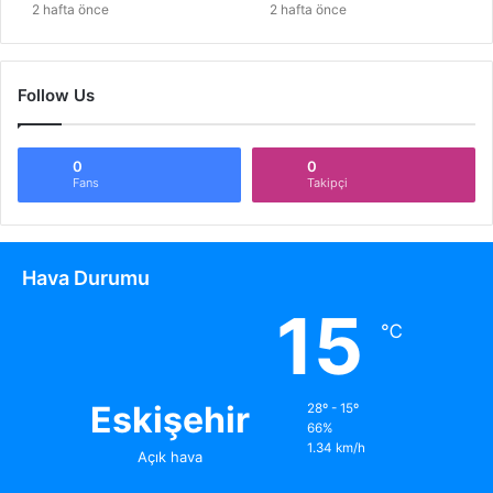
2 hafta önce
2 hafta önce
Follow Us
0
0
Fans
Takipçi
Hava Durumu
15
℃
Eskişehir
28º - 15º
66%
1.34 km/h
Açık hava