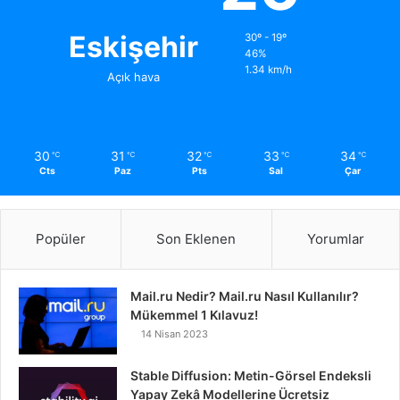
Eskişehir
30º - 19º
46%
1.34 km/h
Açık hava
30
31
32
33
34
℃
℃
℃
℃
℃
Cts
Paz
Pts
Sal
Çar
Popüler
Son Eklenen
Yorumlar
Mail.ru Nedir? Mail.ru Nasıl Kullanılır?
Mükemmel 1 Kılavuz!
14 Nisan 2023
Stable Diffusion: Metin-Görsel Endeksli
Yapay Zekâ Modellerine Ücretsiz