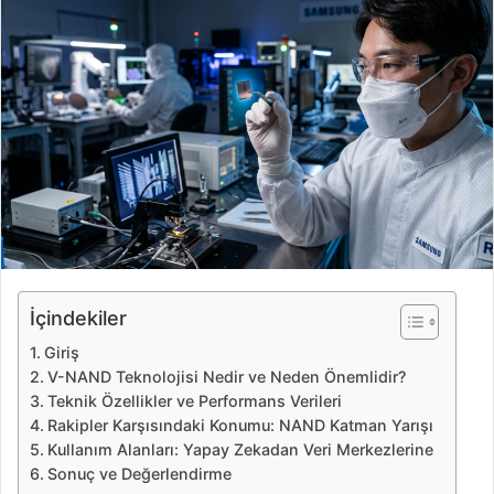
e
-
p
o
s
t
a
g
ö
n
d
e
İçindekiler
r
Giriş
m
V-NAND Teknolojisi Nedir ve Neden Önemlidir?
e
Teknik Özellikler ve Performans Verileri
k
Rakipler Karşısındaki Konumu: NAND Katman Yarışı
Kullanım Alanları: Yapay Zekadan Veri Merkezlerine
Sonuç ve Değerlendirme