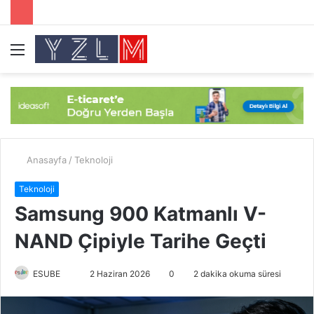
Menü
A
y
...
Anasayfa
/
Teknoloji
Teknoloji
Samsung 900 Katmanlı V-
NAND Çipiyle Tarihe Geçti
ESUBE
B
2 Haziran 2026
0
2 dakika okuma süresi
i
r