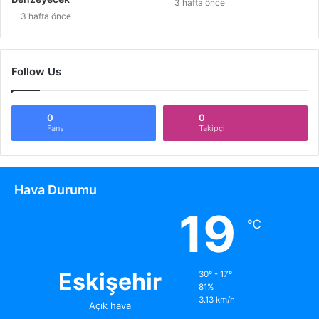
3 hafta önce
3 hafta önce
Follow Us
0
0
Fans
Takipçi
Hava Durumu
19
℃
Eskişehir
30º - 17º
81%
3.13 km/h
Açık hava