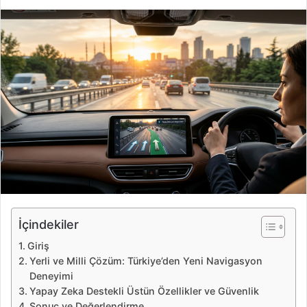
i
r
e
-
p
o
s
t
a
g
ö
n
d
e
İçindekiler
r
Giriş
m
Yerli ve Milli Çözüm: Türkiye’den Yeni Navigasyon
e
Deneyimi
k
Yapay Zeka Destekli Üstün Özellikler ve Güvenlik
Sonuç ve Değerlendirme