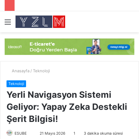
Menü
A
y
...
Anasayfa
/
Teknoloji
Teknoloji
Yerli Navigasyon Sistemi
Geliyor: Yapay Zeka Destekli
Şerit Bilgisi!
ESUBE
B
21 Mayıs 2026
1
3 dakika okuma süresi