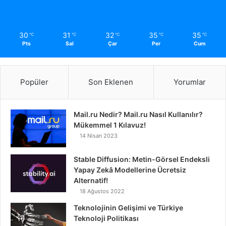
30
31
32
35
35
℃
℃
℃
℃
℃
Pts
Sal
Çar
Per
Cum
Popüler
Son Eklenen
Yorumlar
Mail.ru Nedir? Mail.ru Nasıl Kullanılır?
Mükemmel 1 Kılavuz!
14 Nisan 2023
Stable Diffusion: Metin-Görsel Endeksli
Yapay Zekâ Modellerine Ücretsiz
Alternatif!
18 Ağustos 2022
Teknolojinin Gelişimi ve Türkiye
Teknoloji Politikası