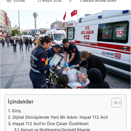
ESUBE
B
21 Mayıs 2026
0
3 dakika okuma süresi
i
r
e
-
p
o
s
t
a
g
ö
n
d
e
İçindekiler
r
Giriş
m
Dijital Dönüşümde Yeni Bir Adım: Hayat 112 Acil
e
Hayat 112 Acil’in Öne Çıkan Özellikleri
k
Konum ve Multimedya Destekli İhbarlar