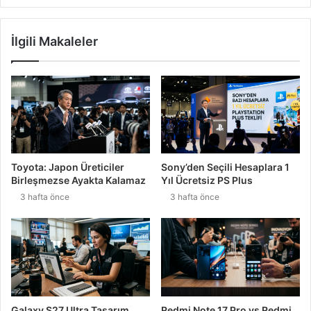
İlgili Makaleler
Toyota: Japon Üreticiler
Sony’den Seçili Hesaplara 1
Birleşmezse Ayakta Kalamaz
Yıl Ücretsiz PS Plus
3 hafta önce
3 hafta önce
Galaxy S27 Ultra Tasarım
Redmi Note 17 Pro vs Redmi