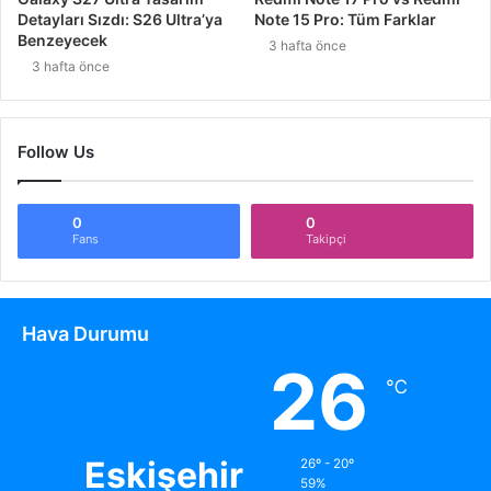
Detayları Sızdı: S26 Ultra’ya
Note 15 Pro: Tüm Farklar
Benzeyecek
3 hafta önce
3 hafta önce
Follow Us
0
0
Fans
Takipçi
Hava Durumu
26
℃
Eskişehir
26º - 20º
59%