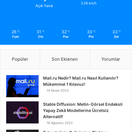
3.58 km/h
Açık hava
26
31
32
33
33
℃
℃
℃
℃
℃
Cum
Cts
Paz
Pts
Sal
Popüler
Son Eklenen
Yorumlar
Mail.ru Nedir? Mail.ru Nasıl Kullanılır?
Mükemmel 1 Kılavuz!
14 Nisan 2023
Stable Diffusion: Metin-Görsel Endeksli
Yapay Zekâ Modellerine Ücretsiz
Alternatif!
18 Ağustos 2022