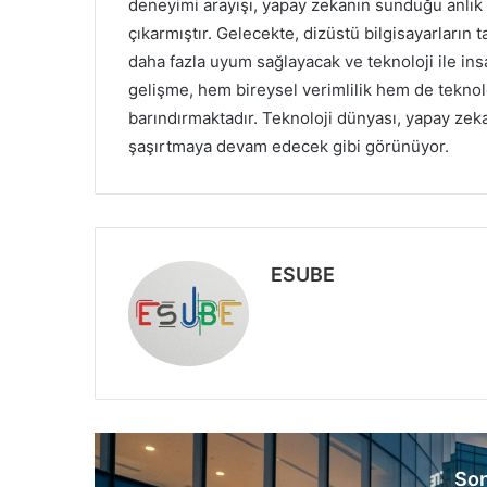
deneyimi arayışı, yapay zekanın sunduğu anlık 
çıkarmıştır. Gelecekte, dizüstü bilgisayarların t
daha fazla uyum sağlayacak ve teknoloji ile ins
gelişme, hem bireysel verimlilik hem de teknol
barındırmaktadır. Teknoloji dünyası, yapay ze
şaşırtmaya devam edecek gibi görünüyor.
ESUBE
W
e
b
s
i
t
e
Son