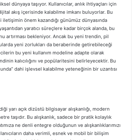
ksel dünyaya taşıyor. Kullanıcılar, anlık ihtiyaçları için
dijital akış içerisinde kalabilme imkanı buluyorlar. Bu
ekli iletişimin önem kazandığı günümüz dünyasında
yaşantıdan yaratıcı süreçlere kadar birçok alanda, bu
unu artırması bekleniyor. Ancak bu yeni trendin, pil
nularda yeni zorlukları da beraberinde getirebileceği
ricilerin bu yeni kullanım modeline adapte olarak
dinin kalıcılığını ve popülaritesini belirleyecektir. Bu
unda” dahi işlevsel kalabilme yeteneğinin bir uzantısı
iği yarı açık dizüstü bilgisayar alışkanlığı, modern
etre taşıdır. Bu alışkanlık, sadece bir pratik kolaylık
ımıza ne denli entegre olduğunun ve alışkanlıklarımızı
llanıcıların daha verimli, esnek ve mobil bir bilişim