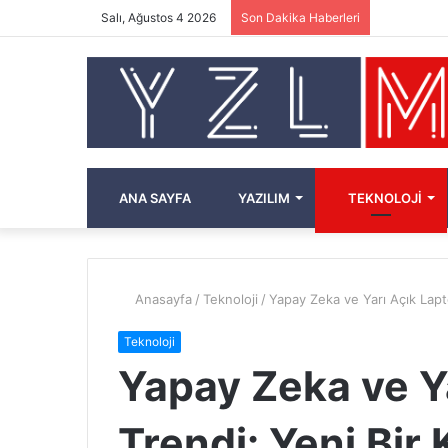
Salı, Ağustos 4 2026
Son Dakika Haberleri
ANA SAYFA
YAZILIM
TEKNOLOJI
Anasayfa
/
Teknoloji
/
Yapay Zeka ve Yarı Açık Lapto
Teknoloji
Yapay Zeka ve Y
Trendi: Yeni Bir 