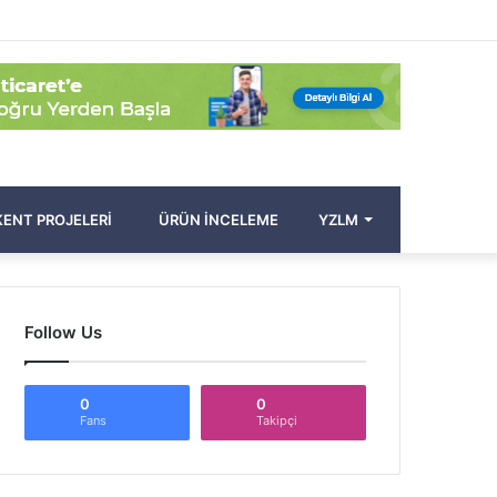
Facebook
Twitter
Pinterest
YouTube
Instagram
Kayıt
Rastgele
Kenar
Arama
Ol
Makale
Bölmesi
yap
...
ENT PROJELERI
ÜRÜN İNCELEME
YZLM
Follow Us
0
0
Fans
Takipçi