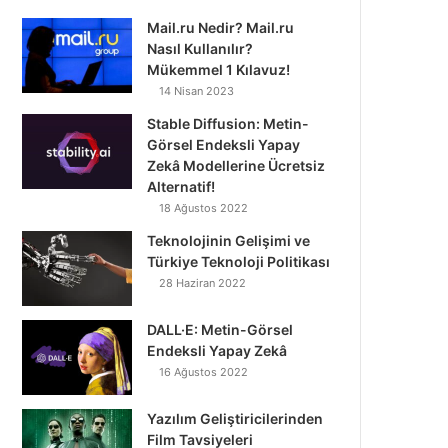
Mail.ru Nedir? Mail.ru
Nasıl Kullanılır?
Mükemmel 1 Kılavuz!
14 Nisan 2023
Stable Diffusion: Metin-
Görsel Endeksli Yapay
Zekâ Modellerine Ücretsiz
Alternatif!
18 Ağustos 2022
Teknolojinin Gelişimi ve
Türkiye Teknoloji Politikası
28 Haziran 2022
DALL·E: Metin-Görsel
Endeksli Yapay Zekâ
16 Ağustos 2022
Yazılım Geliştiricilerinden
Film Tavsiyeleri