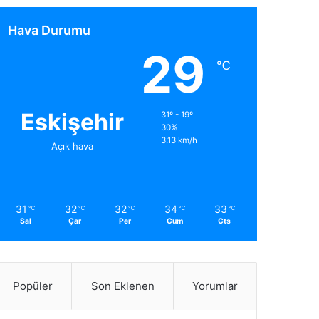
Hava Durumu
29
℃
Eskişehir
31º - 19º
30%
3.13 km/h
Açık hava
31
32
32
34
33
℃
℃
℃
℃
℃
Sal
Çar
Per
Cum
Cts
Popüler
Son Eklenen
Yorumlar