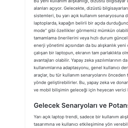
Bu yeni kullanım alışkanlığı, dizüstü bilgisayar ü
alanları açıyor. Gelecekte, dizüstü bilgisayarla
sistemleri, bu yarı açık kullanım senaryosuna da
laptoplarda, kapağın belirli bir açıda durduğu
mode” gibi özellikler görmemiz mümkün olabilir
tamamlama önerilerini veya hızlı durum güncelle
enerji yönetimi açısından da bu alışkanlık yeni
çalışan bir laptopun, ekranın tam parlaklıkta o
avantajları olabilir. Yapay zeka yazılımlarının
kullanımlarına adaptasyonu, genel kullanıcı den
araçlar, bu tür kullanım senaryolarını önceden 
yönde geliştirebilirler. Bu, yapay zeka ve don
ve mobil bilişimin geleceği için heyecan verici 
Gelecek Senaryoları ve Potans
Yarı açık laptop trendi, sadece bir kullanım al
tasarımına ve kullanıcı etkileşimine yön verebi