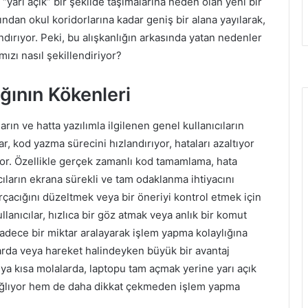
ı “yarı açık” bir şekilde taşımalarına neden olan yeni bir
ından okul koridorlarına kadar geniş bir alana yayılarak,
ndırıyor. Peki, bu alışkanlığın arkasında yatan nedenler
ızı nasıl şekillendiriyor?
ğının Kökenleri
rın ve hatta yazılımla ilgilenen genel kullanıcıların
r, kod yazma sürecini hızlandırıyor, hataları azaltıyor
yor. Özellikle gerçek zamanlı kod tamamlama, hata
cıların ekrana sürekli ve tam odaklanma ihtiyacını
rçacığını düzeltmek veya bir öneriyi kontrol etmek için
anıcılar, hızlıca bir göz atmak veya anlık bir komut
sadece bir miktar aralayarak işlem yapma kolaylığına
mlarda veya hareket halindeyken büyük bir avantaj
eya kısa molalarda, laptopu tam açmak yerine yarı açık
ağlıyor hem de daha dikkat çekmeden işlem yapma