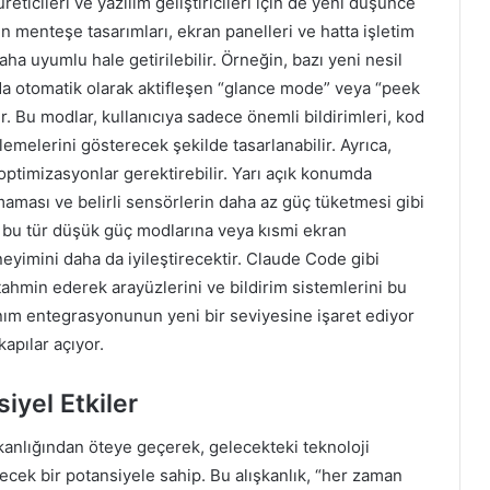
reticileri ve yazılım geliştiricileri için de yeni düşünce
rın menteşe tasarımları, ekran panelleri ve hatta işletim
ha uyumlu hale getirilebilir. Örneğin, bazı yeni nesil
nda otomatik olarak aktifleşen “glance mode” veya “peek
. Bu modlar, kullanıcıya sadece önemli bildirimleri, kod
melerini gösterecek şekilde tasarlanabilir. Ayrıca,
 optimizasyonlar gerektirebilir. Yarı açık konumda
lmaması ve belirli sensörlerin daha az güç tüketmesi gibi
 da bu tür düşük güç modlarına veya kısmi ekran
eyimini daha da iyileştirecektir. Claude Code gibi
tahmin ederek arayüzlerini ve bildirim sistemlerini bu
anım entegrasyonunun yeni bir seviyesine işaret ediyor
kapılar açıyor.
iyel Etkiler
ışkanlığından öteye geçerek, gelecekteki teknoloji
lecek bir potansiyele sahip. Bu alışkanlık, “her zaman