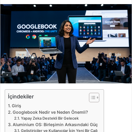
i
r
e
-
p
o
s
t
a
g
ö
n
d
e
İçindekiler
r
Giriş
m
Googlebook Nedir ve Neden Önemli?
e
Yapay Zeka Destekli Bir Gelecek
k
Aluminium OS: Birleşimin Arkasındaki Güç
Geliştiriciler ve Kullanıcılar İçin Yeni Bir Çağ