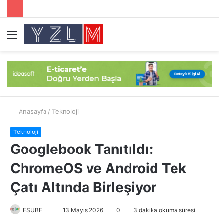
Menü
A
y
...
Anasayfa
/
Teknoloji
Teknoloji
Googlebook Tanıtıldı:
ChromeOS ve Android Tek
Çatı Altında Birleşiyor
ESUBE
B
13 Mayıs 2026
0
3 dakika okuma süresi