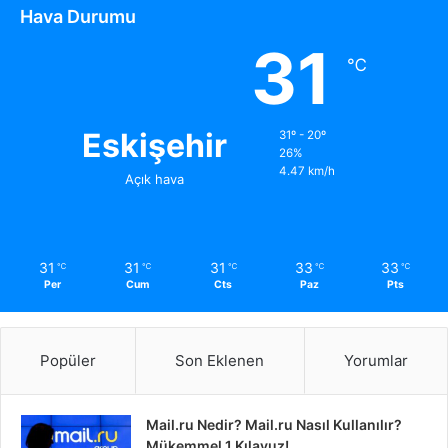
Hava Durumu
31
℃
Eskişehir
31º - 20º
26%
4.47 km/h
Açık hava
31
31
31
33
33
℃
℃
℃
℃
℃
Per
Cum
Cts
Paz
Pts
Popüler
Son Eklenen
Yorumlar
Mail.ru Nedir? Mail.ru Nasıl Kullanılır?
Mükemmel 1 Kılavuz!