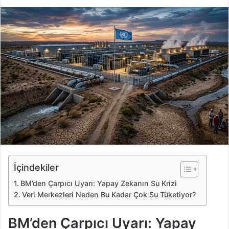
i
r
e
-
p
o
s
t
a
g
ö
n
d
e
İçindekiler
r
BM’den Çarpıcı Uyarı: Yapay Zekanın Su Krizi
m
Veri Merkezleri Neden Bu Kadar Çok Su Tüketiyor?
e
k
BM’den Çarpıcı Uyarı: Yapay