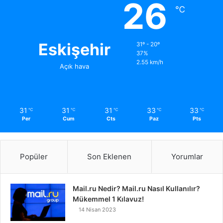
26
℃
Eskişehir
31º - 20º
37%
2.55 km/h
Açık hava
31
31
31
33
33
℃
℃
℃
℃
℃
Per
Cum
Cts
Paz
Pts
Popüler
Son Eklenen
Yorumlar
Mail.ru Nedir? Mail.ru Nasıl Kullanılır?
Mükemmel 1 Kılavuz!
14 Nisan 2023