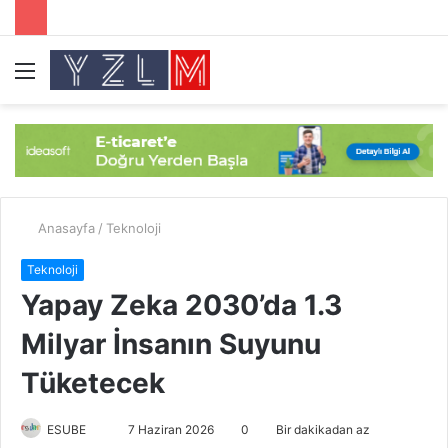
Menü
A
y
...
Anasayfa
/
Teknoloji
Teknoloji
Yapay Zeka 2030’da 1.3
Milyar İnsanın Suyunu
Tüketecek
ESUBE
B
7 Haziran 2026
0
Bir dakikadan az