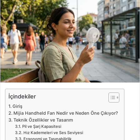
r
e
-
p
o
s
t
a
g
ö
n
d
e
İçindekiler
r
Giriş
m
Mijia Handheld Fan Nedir ve Neden Öne Çıkıyor?
e
Teknik Özellikler ve Tasarım
k
Pil ve Şarj Kapasitesi
Hız Kademeleri ve Ses Seviyesi
Ergonomi ve Taşınabilirlik