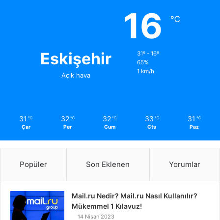
16
℃
Eskişehir
31º - 16º
65%
1 km/h
Açık hava
31
32
32
33
31
℃
℃
℃
℃
℃
Çar
Per
Cum
Cts
Paz
Popüler
Son Eklenen
Yorumlar
Mail.ru Nedir? Mail.ru Nasıl Kullanılır?
Mükemmel 1 Kılavuz!
14 Nisan 2023