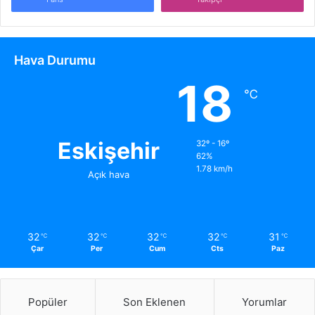
Hava Durumu
18
℃
Eskişehir
32º - 16º
62%
1.78 km/h
Açık hava
32
32
32
32
31
℃
℃
℃
℃
℃
Çar
Per
Cum
Cts
Paz
Popüler
Son Eklenen
Yorumlar