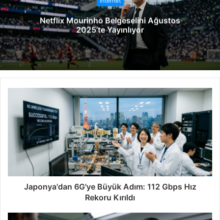
İnternet
e
Netflix Mourinho Belgeselini Ağustos
s
2025’te Yayınlıyor
i
Japonya'dan 6G'ye Büyük Adım: 112 Gbps Hız
Rekoru Kırıldı