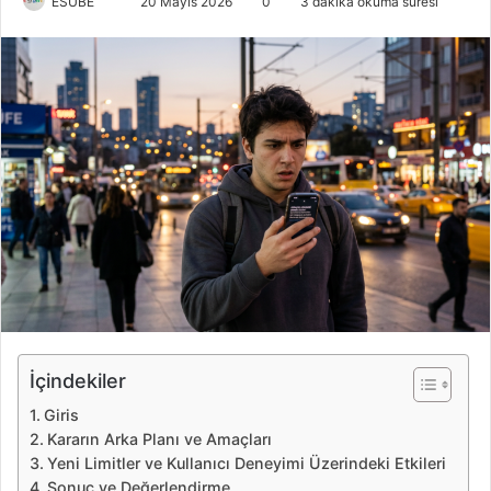
ESUBE
B
20 Mayıs 2026
0
3 dakika okuma süresi
i
r
e
-
p
o
s
t
a
g
ö
n
d
e
İçindekiler
r
Giris
m
Kararın Arka Planı ve Amaçları
e
Yeni Limitler ve Kullanıcı Deneyimi Üzerindeki Etkileri
k
Sonuç ve Değerlendirme