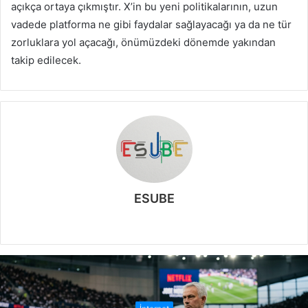
açıkça ortaya çıkmıştır. X’in bu yeni politikalarının, uzun
vadede platforma ne gibi faydalar sağlayacağı ya da ne tür
zorluklara yol açacağı, önümüzdeki dönemde yakından
takip edilecek.
ESUBE
W
e
b
s
i
t