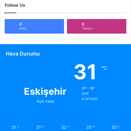
Follow Us
0
0
Fans
Takipçi
Hava Durumu
31
℃
Eskişehir
31º - 19º
24%
4.02 km/h
Açık hava
31
31
32
33
32
℃
℃
℃
℃
℃