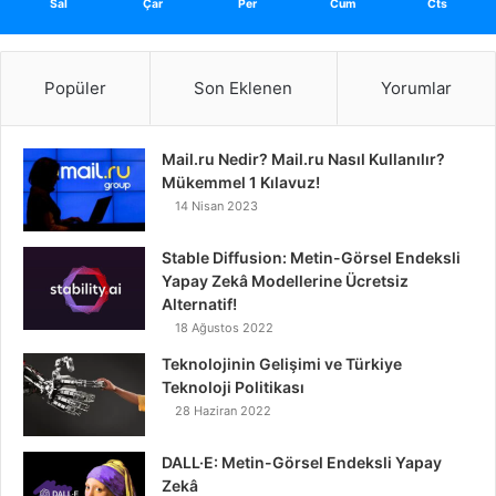
Sal
Çar
Per
Cum
Cts
Popüler
Son Eklenen
Yorumlar
Mail.ru Nedir? Mail.ru Nasıl Kullanılır?
Mükemmel 1 Kılavuz!
14 Nisan 2023
Stable Diffusion: Metin-Görsel Endeksli
Yapay Zekâ Modellerine Ücretsiz
Alternatif!
18 Ağustos 2022
Teknolojinin Gelişimi ve Türkiye
Teknoloji Politikası
28 Haziran 2022
DALL·E: Metin-Görsel Endeksli Yapay
Zekâ