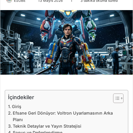
ESUBE
B
13 Mayıs 2026
1
3 dakika okuma süresi
i
r
e
-
p
o
s
t
a
g
ö
n
d
İçindekiler
e
Giriş
r
Efsane Geri Dönüyor: Voltron Uyarlamasının Arka
m
Planı
e
Teknik Detaylar ve Yayın Stratejisi
k
Sonuç ve Değerlendirme