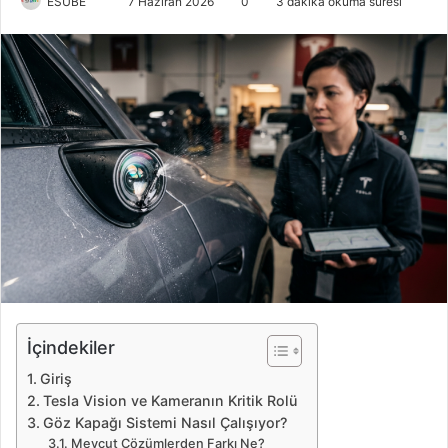
ESUBE
B
7 Haziran 2026
0
3 dakika okuma süresi
i
r
e
-
p
o
s
t
a
g
ö
n
d
e
İçindekiler
r
Giriş
m
Tesla Vision ve Kameranın Kritik Rolü
e
Göz Kapağı Sistemi Nasıl Çalışıyor?
k
Mevcut Çözümlerden Farkı Ne?