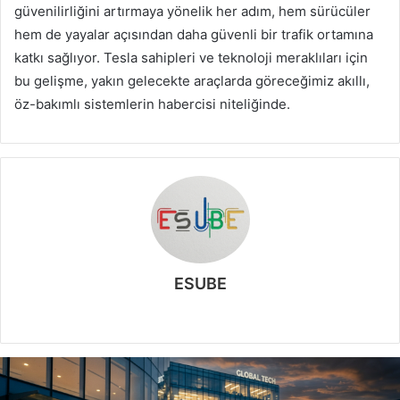
güvenilirliğini artırmaya yönelik her adım, hem sürücüler
hem de yayalar açısından daha güvenli bir trafik ortamına
katkı sağlıyor. Tesla sahipleri ve teknoloji meraklıları için
bu gelişme, yakın gelecekte araçlarda göreceğimiz akıllı,
öz-bakımlı sistemlerin habercisi niteliğinde.
ESUBE
W
e
b
s
i