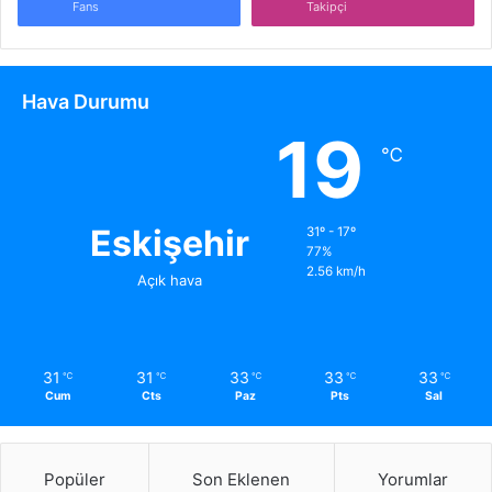
Fans
Takipçi
Hava Durumu
19
℃
Eskişehir
31º - 17º
77%
2.56 km/h
Açık hava
31
31
33
33
33
℃
℃
℃
℃
℃
Cum
Cts
Paz
Pts
Sal
Popüler
Son Eklenen
Yorumlar