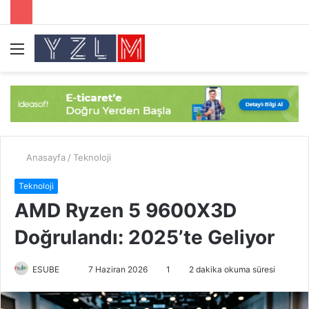
Menü
A
y
...
Anasayfa
/
Teknoloji
Teknoloji
AMD Ryzen 5 9600X3D
Doğrulandı: 2025’te Geliyor
ESUBE
B
7 Haziran 2026
1
2 dakika okuma süresi
i
r