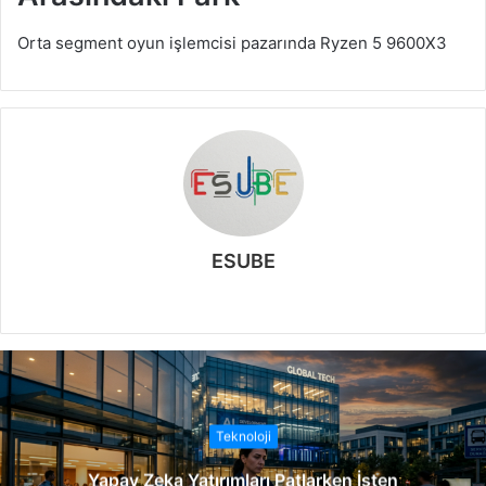
Orta segment oyun işlemcisi pazarında Ryzen 5 9600X3
ESUBE
W
e
b
s
i
t
Teknoloji
e
Yapay Zeka Yatırımları Patlarken İşten
s