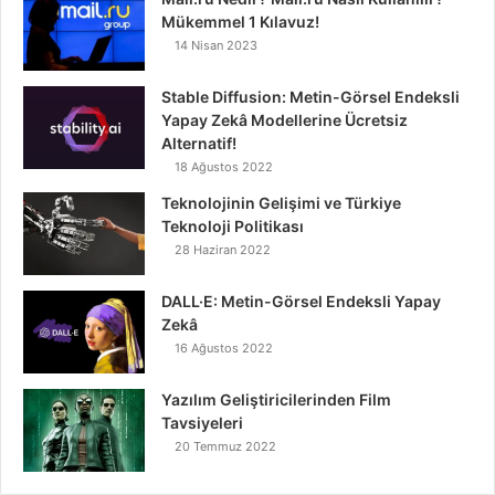
Mükemmel 1 Kılavuz!
14 Nisan 2023
Stable Diffusion: Metin-Görsel Endeksli
Yapay Zekâ Modellerine Ücretsiz
Alternatif!
18 Ağustos 2022
Teknolojinin Gelişimi ve Türkiye
Teknoloji Politikası
28 Haziran 2022
DALL·E: Metin-Görsel Endeksli Yapay
Zekâ
16 Ağustos 2022
Yazılım Geliştiricilerinden Film
Tavsiyeleri
20 Temmuz 2022