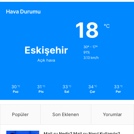
Hava Durumu
18
℃
Eskişehir
30º - 17º
91%
3.13 km/h
Açık hava
30
31
33
34
33
℃
℃
℃
℃
℃
Paz
Pts
Sal
Çar
Per
Popüler
Son Eklenen
Yorumlar
Mail.ru Nedir? Mail.ru Nasıl Kullanılır?