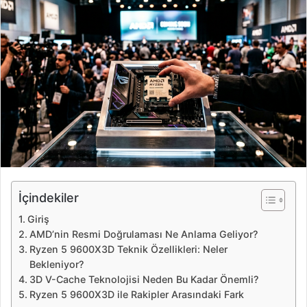
e
-
p
o
s
t
a
g
ö
n
d
e
İçindekiler
r
Giriş
m
AMD’nin Resmi Doğrulaması Ne Anlama Geliyor?
e
Ryzen 5 9600X3D Teknik Özellikleri: Neler
k
Bekleniyor?
3D V-Cache Teknolojisi Neden Bu Kadar Önemli?
Ryzen 5 9600X3D ile Rakipler Arasındaki Fark