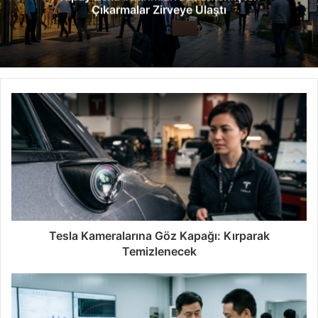
Çıkarmalar Zirveye Ulaştı
i
Tesla Kameralarına Göz Kapağı: Kırparak
Temizlenecek