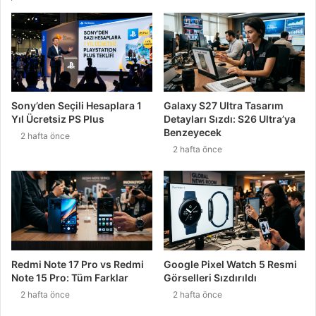
Sony’den Seçili Hesaplara 1
Galaxy S27 Ultra Tasarım
Yıl Ücretsiz PS Plus
Detayları Sızdı: S26 Ultra’ya
Benzeyecek
2 hafta önce
2 hafta önce
Redmi Note 17 Pro vs Redmi
Google Pixel Watch 5 Resmi
Note 15 Pro: Tüm Farklar
Görselleri Sızdırıldı
2 hafta önce
2 hafta önce