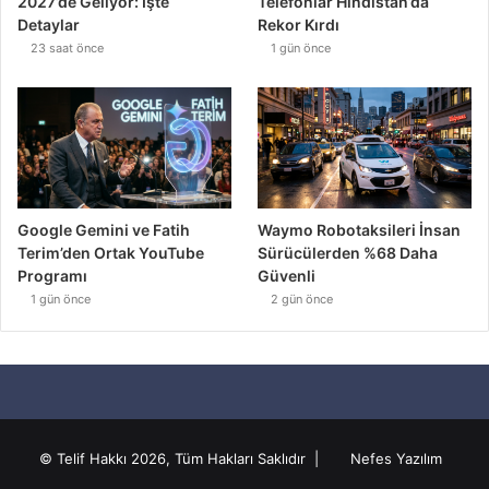
2027’de Geliyor: İşte
Telefonlar Hindistan’da
Detaylar
Rekor Kırdı
23 saat önce
1 gün önce
Google Gemini ve Fatih
Waymo Robotaksileri İnsan
Terim’den Ortak YouTube
Sürücülerden %68 Daha
Programı
Güvenli
1 gün önce
2 gün önce
© Telif Hakkı 2026, Tüm Hakları Saklıdır |
Nefes Yazılım