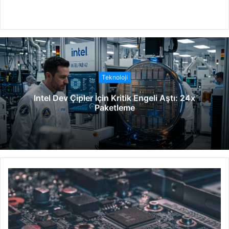
W
e
b
s
i
t
Teknoloji
e
Intel Dev Çipler İçin Kritik Engeli Aştı: 24x
s
Paketleme
i