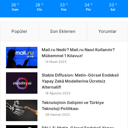
26
28
33
34
33
℃
℃
℃
℃
℃
Cum
Cts
Paz
Pts
Sal
Popüler
Son Eklenen
Yorumlar
Mail.ru Nedir? Mail.ru Nasıl Kullanılır?
Mükemmel 1 Kılavuz!
14 Nisan 2023
Stable Diffusion: Metin-Görsel Endeksli
Yapay Zekâ Modellerine Ücretsiz
Alternatif!
18 Ağustos 2022
Teknolojinin Gelişimi ve Türkiye
Teknoloji Politikası
28 Haziran 2022
DALL·E: Metin-Görsel Endeksli Yapay