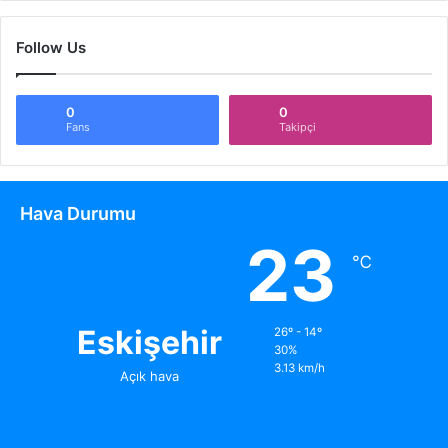
Follow Us
0
0
Fans
Takipçi
Hava Durumu
23
℃
Eskişehir
26º - 14º
30%
3.13 km/h
Açık hava