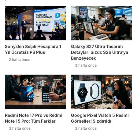
Sony’den Seçili Hesaplara 1
Galaxy S27 Ultra Tasarım
Yıl Ücretsiz PS Plus
Detayları Sızdı: S26 Ultra’ya
Benzeyecek
2 hafta önce
3 hafta önce
Redmi Note 17 Pro vs Redmi
Google Pixel Watch 5 Resmi
Note 15 Pro: Tüm Farklar
Görselleri Sızdırıldı
3 hafta önce
3 hafta önce