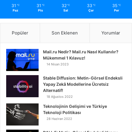
31
31
32
33
35
℃
℃
℃
℃
℃
Paz
Pts
Sal
Çar
Per
Popüler
Son Eklenen
Yorumlar
Mail.ru Nedir? Mail.ru Nasıl Kullanılır?
Mükemmel 1 Kılavuz!
14 Nisan 2023
Stable Diffusion: Metin-Görsel Endeksli
Yapay Zekâ Modellerine Ücretsiz
Alternatif!
18 Ağustos 2022
Teknolojinin Gelişimi ve Türkiye
Teknoloji Politikası
28 Haziran 2022