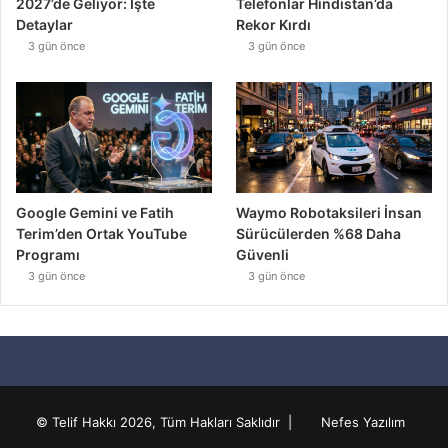
2027’de Geliyor: İşte
Telefonlar Hindistan’da
Detaylar
Rekor Kırdı
3 gün önce
3 gün önce
Google Gemini ve Fatih
Waymo Robotaksileri İnsan
Terim’den Ortak YouTube
Sürücülerden %68 Daha
Programı
Güvenli
3 gün önce
3 gün önce
© Telif Hakkı 2026, Tüm Hakları Saklıdır |
Nefes Yazılım