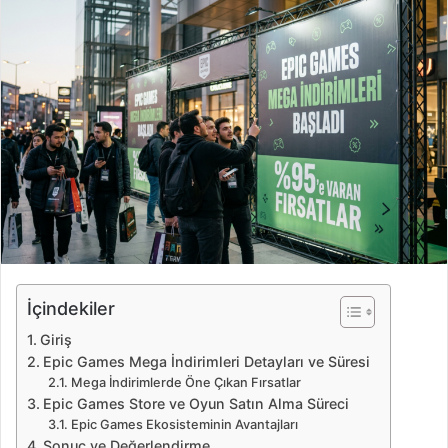
r
e
-
p
o
s
t
a
g
ö
n
d
e
İçindekiler
r
Giriş
m
Epic Games Mega İndirimleri Detayları ve Süresi
e
Mega İndirimlerde Öne Çıkan Fırsatlar
k
Epic Games Store ve Oyun Satın Alma Süreci
Epic Games Ekosisteminin Avantajları
Sonuç ve Değerlendirme