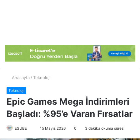
Anasayfa
/
Teknoloji
Teknoloji
Epic Games Mega İndirimleri
Başladı: %95’e Varan Fırsatlar
ESUBE
B
15 Mayıs 2026
0
3 dakika okuma süresi
i