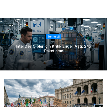
W
e
b
s
i
t
Teknoloji
e
Intel Dev Çipler İçin Kritik Engeli Aştı: 24x
s
Paketleme
i