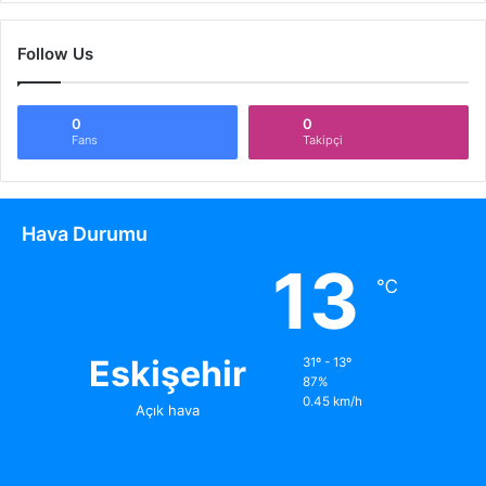
Follow Us
0
0
Fans
Takipçi
Hava Durumu
13
℃
Eskişehir
31º - 13º
87%
0.45 km/h
Açık hava