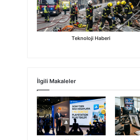
2 gün önce
Samsung Katlanabilir Telefonlar Hindis
Teknoloji Haberi
2 gün önce
Google Gemini ve Fatih Terim’den Ort
2 gün önce
İlgili Makaleler
Waymo Robotaksileri İnsan Sürücüler
5 gün önce
Paramount ve Warner Bros. Birleşmesi 