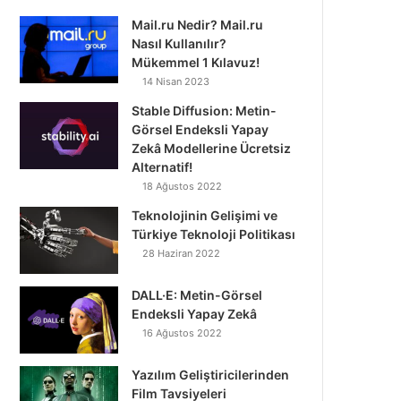
Mail.ru Nedir? Mail.ru
Nasıl Kullanılır?
Mükemmel 1 Kılavuz!
14 Nisan 2023
Stable Diffusion: Metin-
Görsel Endeksli Yapay
Zekâ Modellerine Ücretsiz
Alternatif!
18 Ağustos 2022
Teknolojinin Gelişimi ve
Türkiye Teknoloji Politikası
28 Haziran 2022
DALL·E: Metin-Görsel
Endeksli Yapay Zekâ
16 Ağustos 2022
Yazılım Geliştiricilerinden
Film Tavsiyeleri