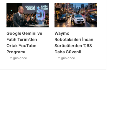
Google Gemini ve
Waymo
Fatih Terim’den
Robotaksileri İnsan
Ortak YouTube
Sürücülerden %68
Programı
Daha Güvenli
2 gün önce
2 gün önce