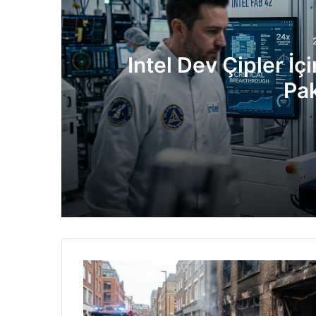
Intel Dev Çipler İçi
Pa
2 gün önce
Intel Dev Çipler İçin Kritik Engeli Aştı
2 gün önce
Yeni Nesil Opel Corsa 2027’de Geliyor: 