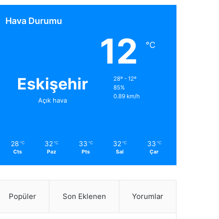
Hava Durumu
12
℃
Eskişehir
28º - 12º
85%
0.89 km/h
Açık hava
28
32
33
32
33
℃
℃
℃
℃
℃
Cts
Paz
Pts
Sal
Çar
Popüler
Son Eklenen
Yorumlar