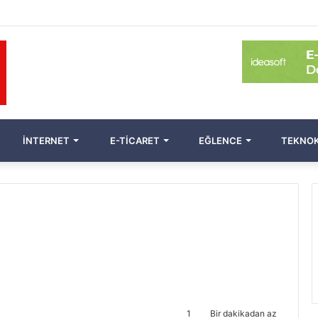
İNTERNET
E-TICARET
EĞLENCE
TEKNOK
1
Bir dakikadan az