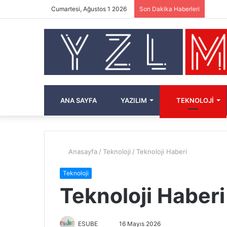
Cumartesi, Ağustos 1 2026
Son Dakika Haberleri
ANA SAYFA
YAZILIM
TEKNOLOJI
Anasayfa
/
Teknoloji
/
Teknoloji Haberi
Teknoloji
Teknoloji Haberi
ESUBE
B
16 Mayıs 2026