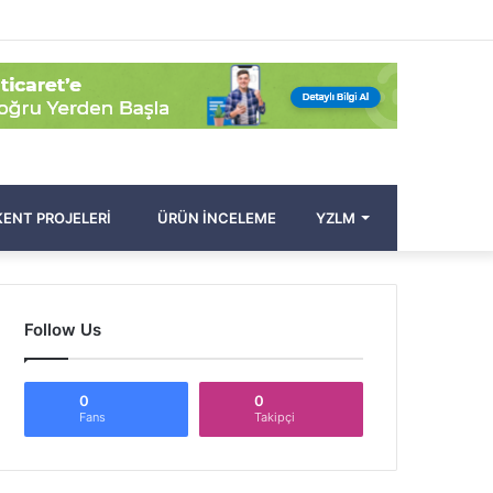
Facebook
Twitter
Pinterest
YouTube
Instagram
Kayıt
Rastgele
Kenar
Arama
Ol
Makale
Bölmesi
yap
...
ENT PROJELERI
ÜRÜN İNCELEME
YZLM
Follow Us
0
0
Fans
Takipçi