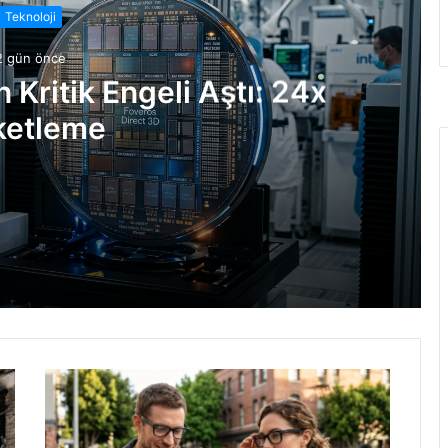
Teknoloji
2 gün önce
n Kritik Engeli Aştı: 24x
ketleme
: 24x Paketleme
İşte Detaylar