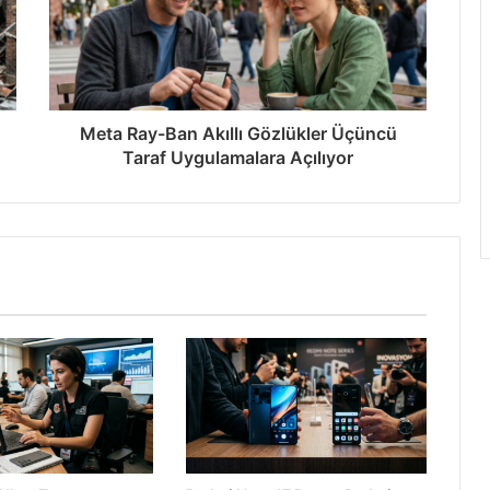
tan’da Rekor Kırdı
Meta Ray-Ban Akıllı Gözlükler Üçüncü
Taraf Uygulamalara Açılıyor
ak YouTube Programı
den %68 Daha Güvenli
2027’ye Ertelendi