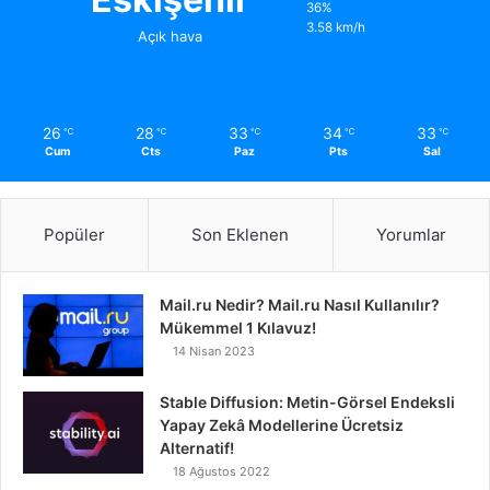
36%
3.58 km/h
Açık hava
26
28
33
34
33
℃
℃
℃
℃
℃
Cum
Cts
Paz
Pts
Sal
Popüler
Son Eklenen
Yorumlar
Mail.ru Nedir? Mail.ru Nasıl Kullanılır?
Mükemmel 1 Kılavuz!
14 Nisan 2023
Stable Diffusion: Metin-Görsel Endeksli
Yapay Zekâ Modellerine Ücretsiz
Alternatif!
18 Ağustos 2022