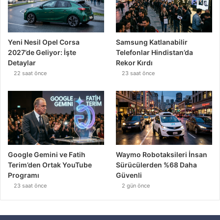
Yeni Nesil Opel Corsa
Samsung Katlanabilir
2027’de Geliyor: İşte
Telefonlar Hindistan’da
Detaylar
Rekor Kırdı
22 saat önce
23 saat önce
Google Gemini ve Fatih
Waymo Robotaksileri İnsan
Terim’den Ortak YouTube
Sürücülerden %68 Daha
Programı
Güvenli
23 saat önce
2 gün önce