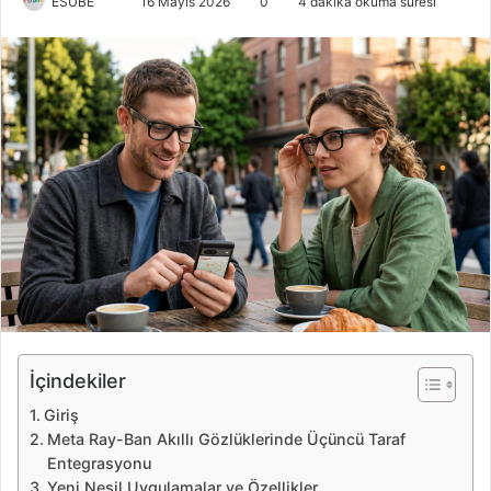
ESUBE
B
16 Mayıs 2026
0
4 dakika okuma süresi
i
r
e
-
p
o
s
t
a
g
ö
n
d
e
İçindekiler
r
Giriş
m
Meta Ray-Ban Akıllı Gözlüklerinde Üçüncü Taraf
e
Entegrasyonu
k
Yeni Nesil Uygulamalar ve Özellikler