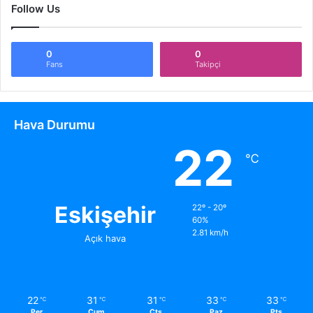
Follow Us
0
0
Fans
Takipçi
Hava Durumu
22
℃
Eskişehir
22º - 20º
60%
2.81 km/h
Açık hava
22
31
31
33
33
℃
℃
℃
℃
℃
Per
Cum
Cts
Paz
Pts