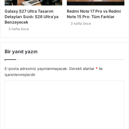
Galaxy S27 Ultra Tasarım
Redmi Note 17 Pro vs Redmi
Detayları Sızdı: S26 Ultra’ya
Note 15 Pro: Tüm Farklar
Benzeyecek
3 hafta önce
3 hafta önce
Bir yanıt yazın
E-posta adresiniz yayınlanmayacak.
Gerekli alanlar
*
ile
işaretlenmişlerdir
Y
o
r
u
m
*