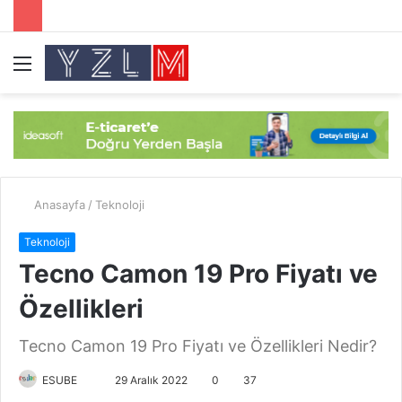
Menü
A
y
...
Anasayfa
/
Teknoloji
Teknoloji
Tecno Camon 19 Pro Fiyatı ve
Özellikleri
Tecno Camon 19 Pro Fiyatı ve Özellikleri Nedir?
ESUBE
B
29 Aralık 2022
0
37
i