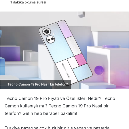
1 dakika okuma süresi
r
e
-
p
o
s
t
a
g
ö
n
d
Tecno Camon 19 Pro Nasıl bir telefon?
e
r
Tecno Camon 19 Pro Fiyatı ve Özellikleri Nedir? Tecno
m
Camon kullanışlı mı ? Tecno Camon 19 Pro Nasıl bir
e
telefon? Gelin hep beraber bakalım!
k
Türkiye pazarına çok hızlı bir giriş yapan ve pazarda