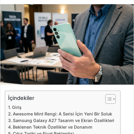
i
r
e
-
p
o
s
t
a
g
ö
n
d
e
İçindekiler
r
Giriş
m
Awesome Mint Rengi: A Serisi İçin Yeni Bir Soluk
e
Samsung Galaxy A27 Tasarım ve Ekran Özellikleri
k
Beklenen Teknik Özellikler ve Donanım
Çıkış Tarihi ve Fiyat Beklentisi