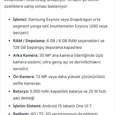
özelliklere sahip olması bekleniyor:
İşlemci:
Samsung Exynos veya Snapdragon orta
segment yonga seti (muhtemelen Exynos 1280 veya
benzeri)
RAM / Depolama:
6 GB / 8 GB RAM seçenekleri ve
128 GB başlangıç depolama kapasitesi
Arka Kamera:
50 MP ana kamera liderliğinde üçlü
kamera sistemi; ultra geniş açı ve derinlik/makro
sensörü
Ön Kamera:
13 MP veya daha yüksek çözünürlüklü
selfie kamerası
Batarya:
5.000 mAh kapasiteli batarya ve 25 W hızlı
şarj desteği
İşletim Sistemi:
Android 15 tabanlı One UI 7
Bağlantı:
4G LTE; 5G versiyonunun da gelmesi