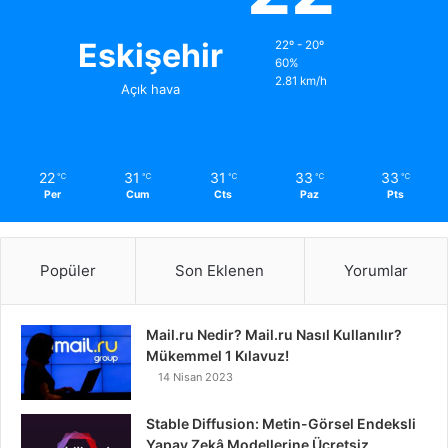
Eskişehir
22º - 20º
60%
2.81 km/h
Açık hava
22
31
31
33
33
℃
℃
℃
℃
℃
Per
Cum
Cts
Paz
Pts
Popüler
Son Eklenen
Yorumlar
Mail.ru Nedir? Mail.ru Nasıl Kullanılır?
Mükemmel 1 Kılavuz!
14 Nisan 2023
Stable Diffusion: Metin-Görsel Endeksli
Yapay Zekâ Modellerine Ücretsiz