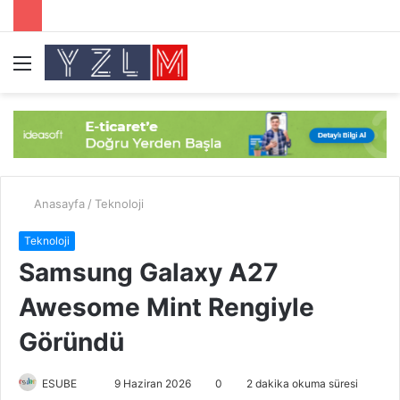
Menü
A
y
...
Anasayfa
/
Teknoloji
Teknoloji
Samsung Galaxy A27
Awesome Mint Rengiyle
Göründü
ESUBE
B
9 Haziran 2026
0
2 dakika okuma süresi