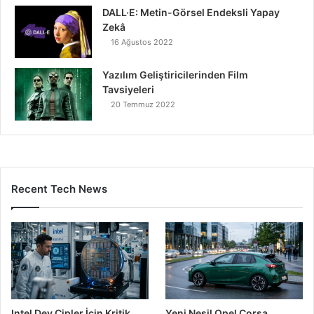
DALL·E: Metin-Görsel Endeksli Yapay
Zekâ
16 Ağustos 2022
Yazılım Geliştiricilerinden Film
Tavsiyeleri
20 Temmuz 2022
Recent Tech News
Intel Dev Çipler İçin Kritik
Yeni Nesil Opel Corsa