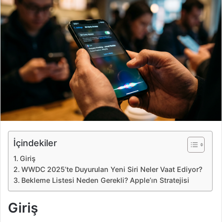
e
-
p
o
s
t
a
g
ö
n
d
e
İçindekiler
r
Giriş
m
WWDC 2025’te Duyurulan Yeni Siri Neler Vaat Ediyor?
e
Bekleme Listesi Neden Gerekli? Apple’ın Stratejisi
k
Giriş