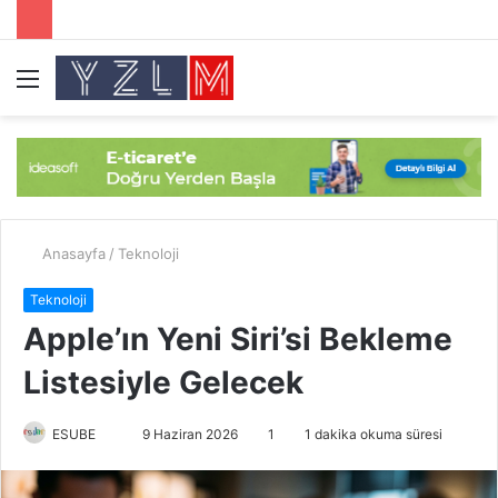
Menü
A
y
...
Anasayfa
/
Teknoloji
Teknoloji
Apple’ın Yeni Siri’si Bekleme
Listesiyle Gelecek
ESUBE
B
9 Haziran 2026
1
1 dakika okuma süresi
i
r