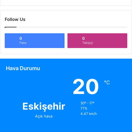
Follow Us
0
0
Fans
Takipçi
Hava Durumu
20
℃
Eskişehir
30º - 17º
77%
4.47 km/h
Açık hava