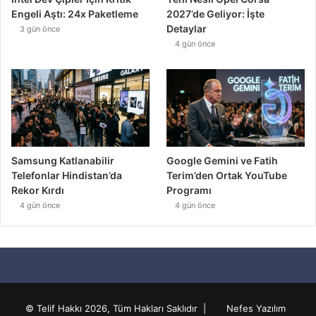
Engeli Aştı: 24x Paketleme
2027’de Geliyor: İşte
Detaylar
3 gün önce
4 gün önce
Samsung Katlanabilir
Google Gemini ve Fatih
Telefonlar Hindistan’da
Terim’den Ortak YouTube
Rekor Kırdı
Programı
4 gün önce
4 gün önce
© Telif Hakkı 2026, Tüm Hakları Saklıdır |
Nefes Yazılım