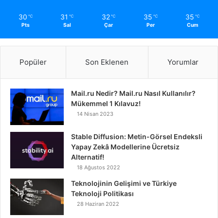
30
31
32
35
35
℃
℃
℃
℃
℃
Pts
Sal
Çar
Per
Cum
Popüler
Son Eklenen
Yorumlar
Mail.ru Nedir? Mail.ru Nasıl Kullanılır?
Mükemmel 1 Kılavuz!
14 Nisan 2023
Stable Diffusion: Metin-Görsel Endeksli
Yapay Zekâ Modellerine Ücretsiz
Alternatif!
18 Ağustos 2022
Teknolojinin Gelişimi ve Türkiye
Teknoloji Politikası
28 Haziran 2022