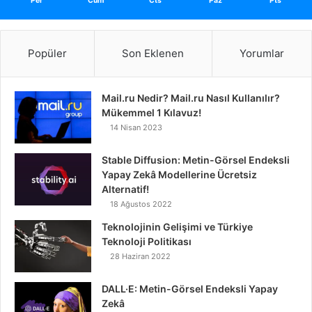
Per
Cum
Cts
Paz
Pts
Popüler
Son Eklenen
Yorumlar
Mail.ru Nedir? Mail.ru Nasıl Kullanılır?
Mükemmel 1 Kılavuz!
14 Nisan 2023
Stable Diffusion: Metin-Görsel Endeksli
Yapay Zekâ Modellerine Ücretsiz
Alternatif!
18 Ağustos 2022
Teknolojinin Gelişimi ve Türkiye
Teknoloji Politikası
28 Haziran 2022
DALL·E: Metin-Görsel Endeksli Yapay
Zekâ