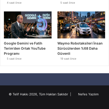
4 saat önce
5 saat önce
Google Gemini ve Fatih
Waymo Robotaksileri İnsan
Terim’den Ortak YouTube
Sürücülerden %68 Daha
Programı
Güvenli
5 saat önce
19 saat önce
© Telif Hakkı 2026, Tüm Hakları Saklıdır |
Nefes Yazılım