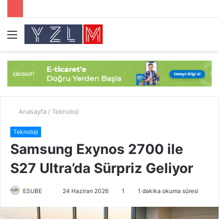
Menü
A
y
...
Anasayfa
/
Teknoloji
Teknoloji
Samsung Exynos 2700 ile
S27 Ultra’da Sürpriz Geliyor
ESUBE
B
24 Haziran 2026
1
1 dakika okuma süresi
i
r