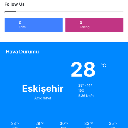
Follow Us
0
0
Fans
Takipçi
Hava Durumu
28
℃
Eskişehir
28º - 14º
19%
5.36 km/h
Açık hava
28
29
30
33
35
℃
℃
℃
℃
℃