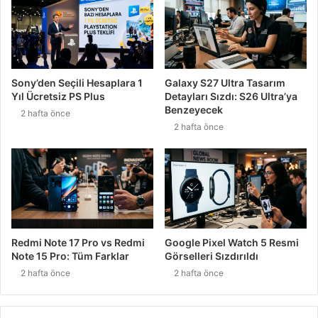
Sony’den Seçili Hesaplara 1
Galaxy S27 Ultra Tasarım
Yıl Ücretsiz PS Plus
Detayları Sızdı: S26 Ultra’ya
Benzeyecek
2 hafta önce
2 hafta önce
Redmi Note 17 Pro vs Redmi
Google Pixel Watch 5 Resmi
Note 15 Pro: Tüm Farklar
Görselleri Sızdırıldı
2 hafta önce
2 hafta önce