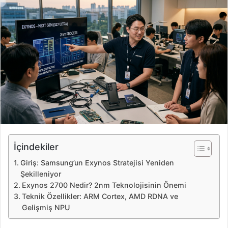
e
-
p
o
s
t
a
g
ö
n
d
e
İçindekiler
r
Giriş: Samsung’un Exynos Stratejisi Yeniden
m
Şekilleniyor
e
Exynos 2700 Nedir? 2nm Teknolojisinin Önemi
k
Teknik Özellikler: ARM Cortex, AMD RDNA ve
Gelişmiş NPU