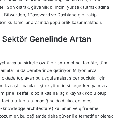
eli. Son olarak, güvenlik bilincini yüksek tutmak adına
bilir. Bitwarden, 1Password ve Dashlane gibi rakip
n kullanıcılar arasında popülerlik kazanmaktadır.
i: Sektör Genelinde Artan
, yalnızca bu şirkete özgü bir sorun olmaktan öte, tüm
amalarını da beraberinde getiriyor. Milyonlarca
ir noktada toplayan bu uygulamalar, siber suçlular için
ik araştırmacıları, şifre yöneticisi seçerken yalnızca
çmişine, şeffaflık politikasına, açık kaynak kodlu olup
tabi tutulup tutulmadığına da dikkat edilmesi
ero-knowledge architecture) kullanan ve şifreleme
n çözümler, bu bağlamda daha güvenli alternatifler olarak