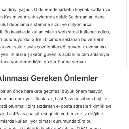
 saldırıyı yaşadı. O dönemde şirketin kaynak kodları ve
ılın Kasım ve Aralık aylarında geldi: Saldırganlar, daha
n bulut depolama sistemine sızdı ve milyonlarca
di. Bu kasalarda kullanıcıların web sitesi kullanıcı adları,
ri bulunuyordu. Şifreli biçimde saklanan bu verilerin,
 kuvvet saldırısıyla çözülebileceği güvenlik uzmanları
eni ihlal ise şirketin güvenlik açıklarını tam anlamıyla
terince yönetemediğini gözler önüne seriyor.
 Alınması Gereken Önlemler
a bir an önce harekete geçmesi büyük önem taşıyor.
dımları öneriyor: İlk olarak, LastPass hesabına bağlı e-
atli olunmalı; zira sızdırılan e-posta adresleri kimlik avı
olarak, LastPass ana şifresi güçlü ve benzersiz değilse
formlarda kullanılıyor olması durumunda tüm bu
ü olarak, iki faktörlü kimlik doğrulama (2FA) henüz