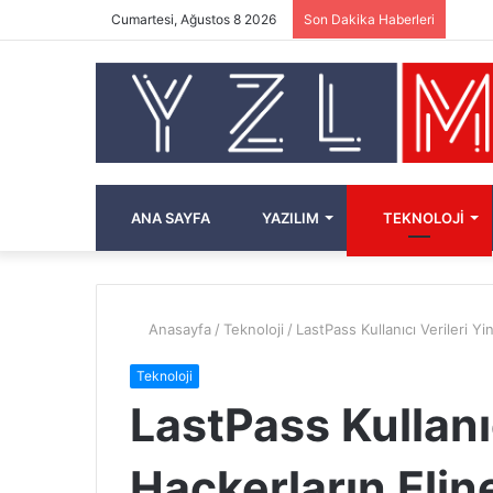
Cumartesi, Ağustos 8 2026
Son Dakika Haberleri
ANA SAYFA
YAZILIM
TEKNOLOJI
Anasayfa
/
Teknoloji
/
LastPass Kullanıcı Verileri Yi
Teknoloji
LastPass Kullanıc
Hackerların Elin