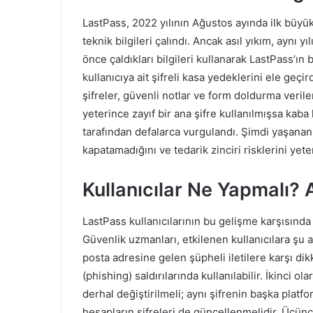
LastPass, 2022 yılının Ağustos ayında ilk büyük
teknik bilgileri çalındı. Ancak asıl yıkım, aynı y
önce çaldıkları bilgileri kullanarak LastPass’ı
kullanıcıya ait şifreli kasa yedeklerini ele geçir
şifreler, güvenli notlar ve form doldurma verile
yeterince zayıf bir ana şifre kullanılmışsa kaba
tarafından defalarca vurgulandı. Şimdi yaşanan y
kapatamadığını ve tedarik zinciri risklerini ye
Kullanıcılar Ne Yapmalı?
LastPass kullanıcılarının bu gelişme karşısınd
Güvenlik uzmanları, etkilenen kullanıcılara şu a
posta adresine gelen şüpheli iletilere karşı dikk
(phishing) saldırılarında kullanılabilir. İkinci 
derhal değiştirilmeli; aynı şifrenin başka plat
hesapların şifreleri de güncellenmelidir. Üçünc