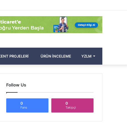
Facebook
Twitter
Pinterest
YouTube
Instagram
Kayıt
Rastgele
Kenar
Arama
Ol
Makale
Bölmesi
yap
...
ENT PROJELERI
ÜRÜN İNCELEME
YZLM
Follow Us
0
0
Fans
Takipçi