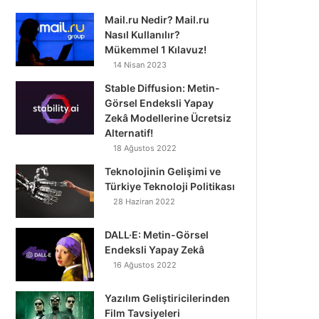
Mail.ru Nedir? Mail.ru
Nasıl Kullanılır?
Mükemmel 1 Kılavuz!
14 Nisan 2023
Stable Diffusion: Metin-
Görsel Endeksli Yapay
Zekâ Modellerine Ücretsiz
Alternatif!
18 Ağustos 2022
Teknolojinin Gelişimi ve
Türkiye Teknoloji Politikası
28 Haziran 2022
DALL·E: Metin-Görsel
Endeksli Yapay Zekâ
16 Ağustos 2022
Yazılım Geliştiricilerinden
Film Tavsiyeleri