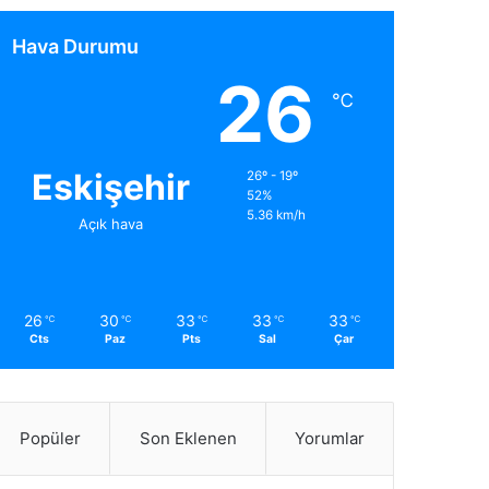
Hava Durumu
26
℃
Eskişehir
26º - 19º
52%
5.36 km/h
Açık hava
26
30
33
33
33
℃
℃
℃
℃
℃
Cts
Paz
Pts
Sal
Çar
Popüler
Son Eklenen
Yorumlar