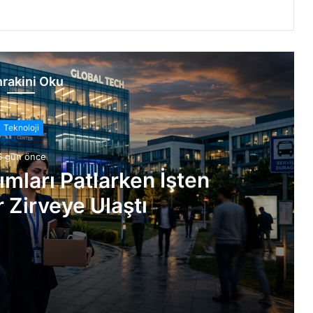
rakini Oku
Teknoloji
6 gün önce
ımları Patlarken İşten
 Zirveye Ulaştı
Çıkarmalar Zirveye Ulaştı