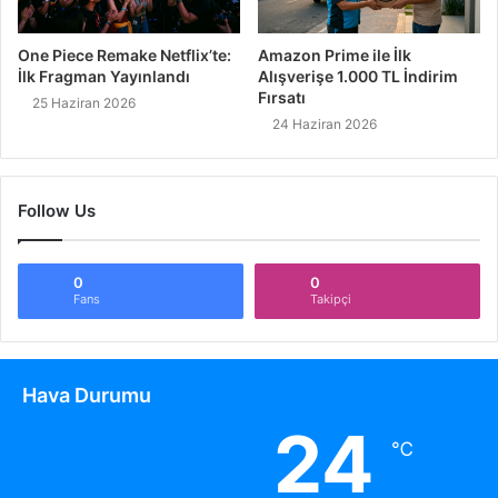
One Piece Remake Netflix’te:
Amazon Prime ile İlk
İlk Fragman Yayınlandı
Alışverişe 1.000 TL İndirim
Fırsatı
25 Haziran 2026
24 Haziran 2026
Follow Us
0
0
Fans
Takipçi
Hava Durumu
24
℃