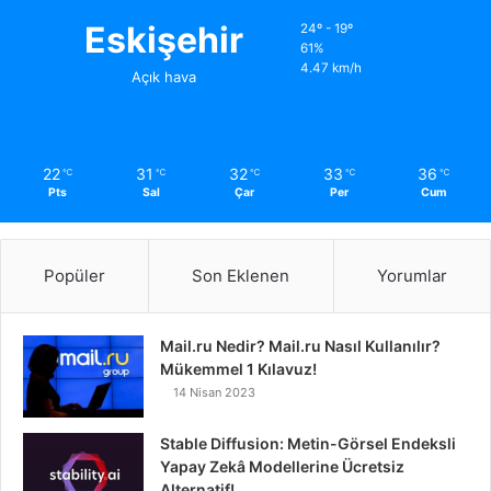
Eskişehir
24º - 19º
61%
4.47 km/h
Açık hava
22
31
32
33
36
℃
℃
℃
℃
℃
Pts
Sal
Çar
Per
Cum
Popüler
Son Eklenen
Yorumlar
Mail.ru Nedir? Mail.ru Nasıl Kullanılır?
Mükemmel 1 Kılavuz!
14 Nisan 2023
Stable Diffusion: Metin-Görsel Endeksli
Yapay Zekâ Modellerine Ücretsiz
Alternatif!