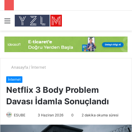
Menü
A
y
...
Anasayfa
/
İnternet
İnternet
Netflix 3 Body Problem
Davası İdamla Sonuçlandı
ESUBE
B
3 Haziran 2026
0
2 dakika okuma süresi
i
r