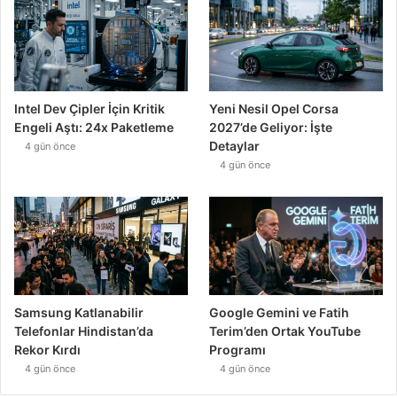
Intel Dev Çipler İçin Kritik
Yeni Nesil Opel Corsa
Engeli Aştı: 24x Paketleme
2027’de Geliyor: İşte
Detaylar
4 gün önce
4 gün önce
Samsung Katlanabilir
Google Gemini ve Fatih
Telefonlar Hindistan’da
Terim’den Ortak YouTube
Rekor Kırdı
Programı
4 gün önce
4 gün önce