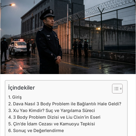
e
-
p
o
s
t
a
g
ö
n
d
e
İçindekiler
r
Giriş
m
Dava Nasıl 3 Body Problem ile Bağlantılı Hale Geldi?
e
Xu Yao Kimdir? Suç ve Yargılama Süreci
k
3 Body Problem Dizisi ve Liu Cixin’in Eseri
Çin’de İdam Cezası ve Kamuoyu Tepkisi
Sonuç ve Değerlendirme