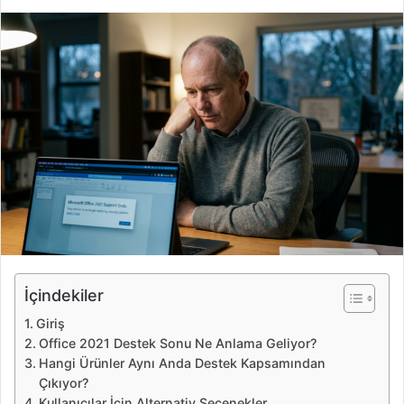
i
r
e
-
p
o
s
t
a
g
ö
n
d
e
İçindekiler
r
Giriş
m
Office 2021 Destek Sonu Ne Anlama Geliyor?
e
Hangi Ürünler Aynı Anda Destek Kapsamından
k
Çıkıyor?
Kullanıcılar İçin Alternativ Seçenekler