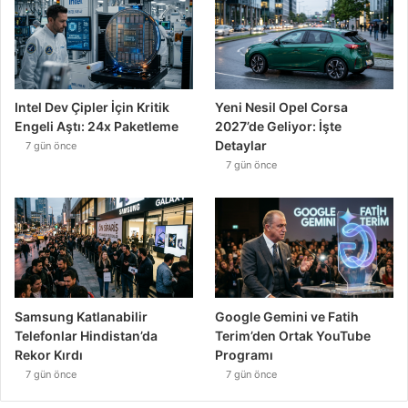
Intel Dev Çipler İçin Kritik
Yeni Nesil Opel Corsa
Engeli Aştı: 24x Paketleme
2027’de Geliyor: İşte
Detaylar
7 gün önce
7 gün önce
Samsung Katlanabilir
Google Gemini ve Fatih
Telefonlar Hindistan’da
Terim’den Ortak YouTube
Rekor Kırdı
Programı
7 gün önce
7 gün önce