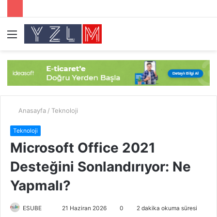
Menü
A
y
...
Anasayfa
/
Teknoloji
Teknoloji
Microsoft Office 2021
Desteğini Sonlandırıyor: Ne
Yapmalı?
ESUBE
B
21 Haziran 2026
0
2 dakika okuma süresi