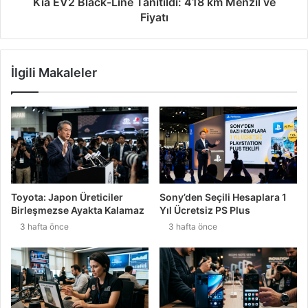
Kia EV2 Black-Line Tanıtıldı: 418 km Menzil ve
Fiyatı
İlgili Makaleler
Toyota: Japon Üreticiler
Sony’den Seçili Hesaplara 1
Birleşmezse Ayakta Kalamaz
Yıl Ücretsiz PS Plus
3 hafta önce
3 hafta önce