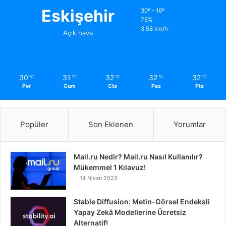
Eskişehir
30º - 16º
75%
3.58 km/h
Açık hava
30
31
32
32
32
℃
℃
℃
℃
℃
Per
Cum
Cts
Paz
Pts
Popüler
Son Eklenen
Yorumlar
Mail.ru Nedir? Mail.ru Nasıl Kullanılır?
Mükemmel 1 Kılavuz!
14 Nisan 2023
Stable Diffusion: Metin-Görsel Endeksli
Yapay Zekâ Modellerine Ücretsiz
Alternatif!