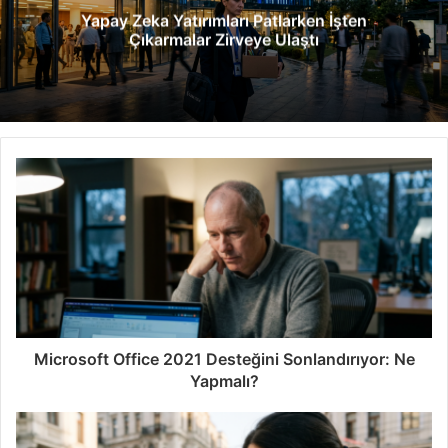
Yapay Zeka Yatırımları Patlarken İşten
s
Çıkarmalar Zirveye Ulaştı
i
Microsoft Office 2021 Desteğini Sonlandırıyor: Ne
Yapmalı?