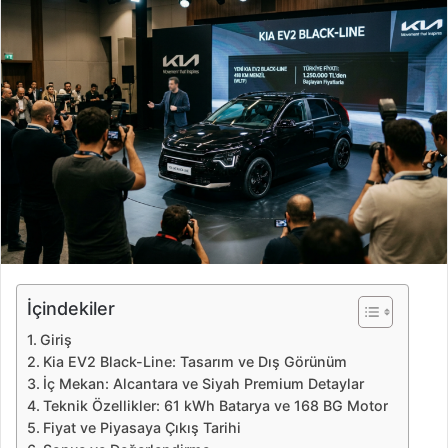
r
e
-
p
o
s
t
a
g
ö
n
d
e
İçindekiler
r
Giriş
m
Kia EV2 Black-Line: Tasarım ve Dış Görünüm
e
İç Mekan: Alcantara ve Siyah Premium Detaylar
k
Teknik Özellikler: 61 kWh Batarya ve 168 BG Motor
Fiyat ve Piyasaya Çıkış Tarihi