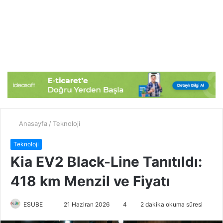
Anasayfa
/
Teknoloji
Teknoloji
Kia EV2 Black-Line Tanıtıldı:
418 km Menzil ve Fiyatı
ESUBE
B
21 Haziran 2026
4
2 dakika okuma süresi
i