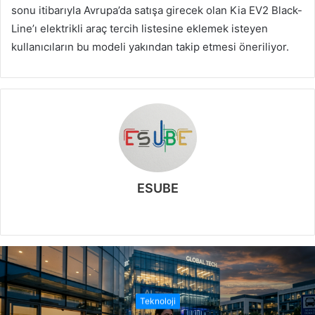
sonu itibarıyla Avrupa’da satışa girecek olan Kia EV2 Black-
Line’ı elektrikli araç tercih listesine eklemek isteyen
kullanıcıların bu modeli yakından takip etmesi öneriliyor.
ESUBE
W
e
b
s
i
t
Teknoloji
e