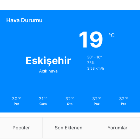
Hava Durumu
19
℃
Eskişehir
30º - 16º
75%
3.58 km/h
Açık hava
30
31
32
32
32
℃
℃
℃
℃
℃
Per
Cum
Cts
Paz
Pts
Popüler
Son Eklenen
Yorumlar