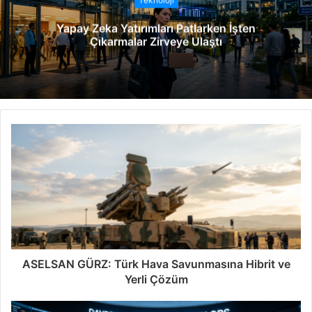
Teknoloji
e
Yapay Zeka Yatırımları Patlarken İşten
s
Çıkarmalar Zirveye Ulaştı
i
ASELSAN GÜRZ: Türk Hava Savunmasına Hibrit ve
Yerli Çözüm