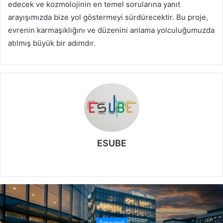
edecek ve kozmolojinin en temel sorularına yanıt
arayışımızda bize yol göstermeyi sürdürecektir. Bu proje,
evrenin karmaşıklığını ve düzenini anlama yolculuğumuzda
atılmış büyük bir adımdır.
ESUBE
W
e
b
s
i
t