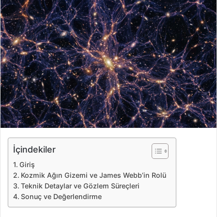
r
e
-
p
o
s
t
a
g
ö
n
d
e
İçindekiler
r
Giriş
m
Kozmik Ağın Gizemi ve James Webb’in Rolü
e
Teknik Detaylar ve Gözlem Süreçleri
k
Sonuç ve Değerlendirme