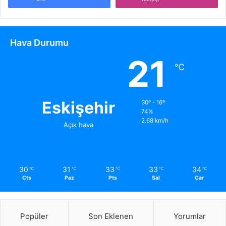
Hava Durumu
21
℃
Eskişehir
30º - 16º
74%
2.68 km/h
Açık hava
30
31
33
33
34
℃
℃
℃
℃
℃
Cts
Paz
Pts
Sal
Çar
Popüler
Son Eklenen
Yorumlar