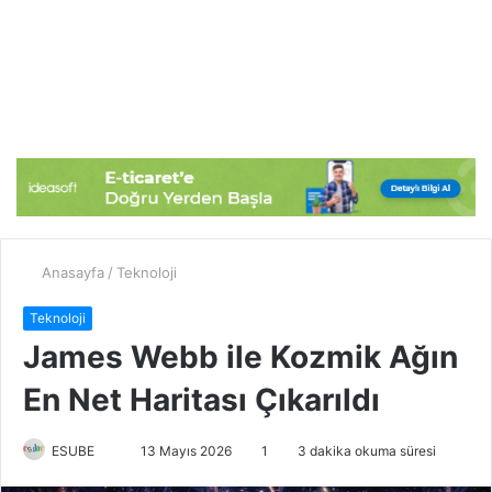
Anasayfa
/
Teknoloji
Teknoloji
James Webb ile Kozmik Ağın
En Net Haritası Çıkarıldı
ESUBE
B
13 Mayıs 2026
1
3 dakika okuma süresi
i