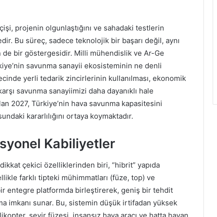
şi, projenin olgunlaştığını ve sahadaki testlerin
ir. Bu süreç, sadece teknolojik bir başarı değil, aynı
 de bir göstergesidir. Milli mühendislik ve Ar-Ge
kiye’nin savunma sanayii ekosisteminin ne denli
cinde yerli tedarik zincirlerinin kullanılması, ekonomik
karşı savunma sanayiimizi daha dayanıklı hale
olan 2027, Türkiye’nin hava savunma kapasitesini
ndaki kararlılığını ortaya koymaktadır.
syonel Kabiliyetler
dikkat çekici özelliklerinden biri, “hibrit” yapıda
likle farklı tipteki mühimmatları (füze, top) ve
bir entegre platformda birleştirerek, geniş bir tehdit
ma imkanı sunar. Bu, sistemin düşük irtifadan yüksek
likopter, seyir füzesi, insansız hava aracı ve hatta havan