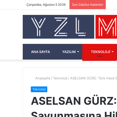
Çarşamba, Ağustos 5 2026
Son Dakika Haberleri
ANA SAYFA
YAZILIM
TEKNOLOJI
Anasayfa
/
Teknoloji
/
ASELSAN GÜRZ: Türk Hava Sa
Teknoloji
ASELSAN GÜRZ: 
Savunmasına Hib