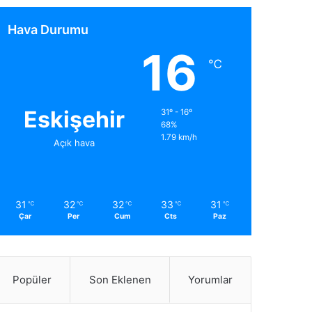
Hava Durumu
16
℃
Eskişehir
31º - 16º
68%
1.79 km/h
Açık hava
31
32
32
33
31
℃
℃
℃
℃
℃
Çar
Per
Cum
Cts
Paz
Popüler
Son Eklenen
Yorumlar