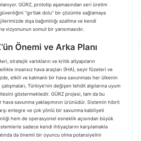
anlanıyor. GÜRZ, prototip aşamasından seri üretim
güvenliğini “gırtlak dolu” bir çözümle sağlamaya
jilerimizde dışa bağımlılığı azaltma ve kendi
rma vizyonunun somut bir yansımasıdır.
Z’ün Önemi ve Arka Planı
stratejik varlıkların ve kritik altyapıların
likle insansız hava araçları (İHA), seyir füzeleri ve
üzde, etkili ve katmanlı bir hava savunması her ülkenin
 çalışmaları, Türkiye’nin değişen tehdit algılarına uyum
itesini göstermektedir. GÜRZ projesi, tam da bu
 bir hava savunma yaklaşımının ürünüdür. Sistemin hibrit
 karşı entegre ve çok yönlü bir savunma kabiliyeti
inliği hem de operasyonel esneklik açısından büyük
sistemlerle sadece kendi ihtiyaçlarını karşılamakla
tında da önemli bir oyuncu olma potansiyelini