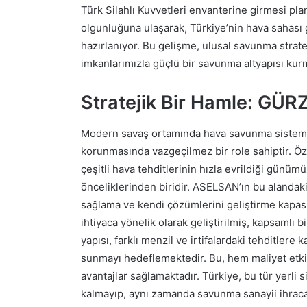
Türk Silahlı Kuvvetleri envanterine girmesi pl
olgunluğuna ulaşarak, Türkiye’nin hava sahası 
hazırlanıyor. Bu gelişme, ulusal savunma strate
imkanlarımızla güçlü bir savunma altyapısı ku
Stratejik Bir Hamle: GÜR
Modern savaş ortamında hava savunma sistemleri, 
korunmasında vazgeçilmez bir role sahiptir. Özel
çeşitli hava tehditlerinin hızla evrildiği günüm
önceliklerinden biridir. ASELSAN’ın bu alandaki
sağlama ve kendi çözümlerini geliştirme kapas
ihtiyaca yönelik olarak geliştirilmiş, kapsamlı
yapısı, farklı menzil ve irtifalardaki tehditlere
sunmayı hedeflemektedir. Bu, hem maliyet etk
avantajlar sağlamaktadır. Türkiye, bu tür yerli 
kalmayıp, aynı zamanda savunma sanayii ihraca