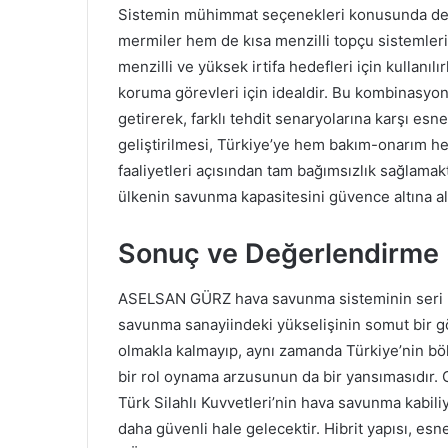
Sistemin mühimmat seçenekleri konusunda detay
mermiler hem de kısa menzilli topçu sistemleri
menzilli ve yüksek irtifa hedefleri için kullanılı
koruma görevleri için idealdir. Bu kombinasyo
getirerek, farklı tehdit senaryolarına karşı esnek
geliştirilmesi, Türkiye’ye hem bakım-onarım 
faaliyetleri açısından tam bağımsızlık sağlamak
ülkenin savunma kapasitesini güvence altına al
Sonuç ve Değerlendirme
ASELSAN GÜRZ hava savunma sisteminin seri ür
savunma sanayiindeki yükselişinin somut bir gö
olmakla kalmayıp, aynı zamanda Türkiye’nin bö
bir rol oynama arzusunun da bir yansımasıdır. 
Türk Silahlı Kuvvetleri’nin hava savunma kabil
daha güvenli hale gelecektir. Hibrit yapısı, esn