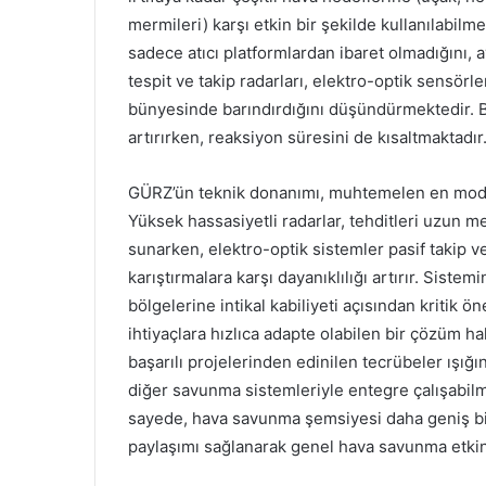
mermileri) karşı etkin bir şekilde kullanılabilm
sadece atıcı platformlardan ibaret olmadığını,
tespit ve takip radarları, elektro-optik sensörle
bünyesinde barındırdığını düşündürmektedir. B
artırırken, reaksiyon süresini de kısaltmaktadır
GÜRZ’ün teknik donanımı, muhtemelen en moder
Yüksek hassasiyetli radarlar, tehditleri uzun m
sunarken, elektro-optik sistemler pasif takip 
karıştırmalara karşı dayanıklılığı artırır. Siste
bölgelerine intikal kabiliyeti açısından kritik
ihtiyaçlara hızlıca adapte olabilen bir çözüm h
başarılı projelerinden edinilen tecrübeler ışı
diğer savunma sistemleriyle entegre çalışabil
sayede, hava savunma şemsiyesi daha geniş bir a
paylaşımı sağlanarak genel hava savunma etkinliğ