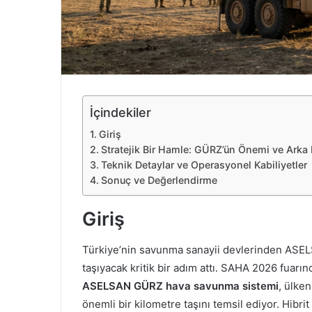
e
k
İçindekiler
Giriş
Stratejik Bir Hamle: GÜRZ’ün Önemi ve Arka 
Teknik Detaylar ve Operasyonel Kabiliyetler
Sonuç ve Değerlendirme
Giriş
Türkiye’nin savunma sanayii devlerinden ASELS
taşıyacak kritik bir adım attı. SAHA 2026 fuarı
ASELSAN GÜRZ hava savunma sistemi
, ülke
önemli bir kilometre taşını temsil ediyor. Hibrit