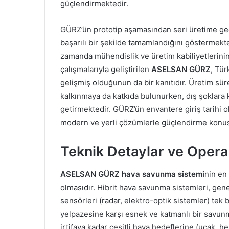
güçlendirmektedir.
GÜRZ’ün prototip aşamasından seri üretime geçi
başarılı bir şekilde tamamlandığını göstermekted
zamanda mühendislik ve üretim kabiliyetlerinin
çalışmalarıyla geliştirilen
ASELSAN GÜRZ
, Tür
gelişmiş olduğunun da bir kanıtıdır. Üretim süre
kalkınmaya da katkıda bulunurken, dış şoklara 
getirmektedir. GÜRZ’ün envantere giriş tarihi 
modern ve yerli çözümlerle güçlendirme konusu
Teknik Detaylar ve Opera
ASELSAN GÜRZ hava savunma sistemi
nin en 
olmasıdır. Hibrit hava savunma sistemleri, genel
sensörleri (radar, elektro-optik sistemler) tek 
yelpazesine karşı esnek ve katmanlı bir savun
irtifaya kadar çeşitli hava hedeflerine (uçak, he