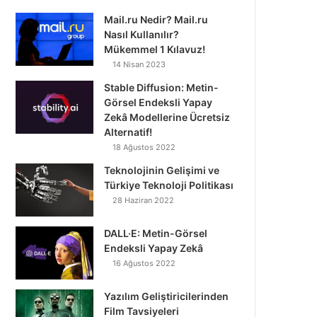
Mail.ru Nedir? Mail.ru
Nasıl Kullanılır?
Mükemmel 1 Kılavuz!
14 Nisan 2023
Stable Diffusion: Metin-
Görsel Endeksli Yapay
Zekâ Modellerine Ücretsiz
Alternatif!
18 Ağustos 2022
Teknolojinin Gelişimi ve
Türkiye Teknoloji Politikası
28 Haziran 2022
DALL·E: Metin-Görsel
Endeksli Yapay Zekâ
16 Ağustos 2022
Yazılım Geliştiricilerinden
Film Tavsiyeleri