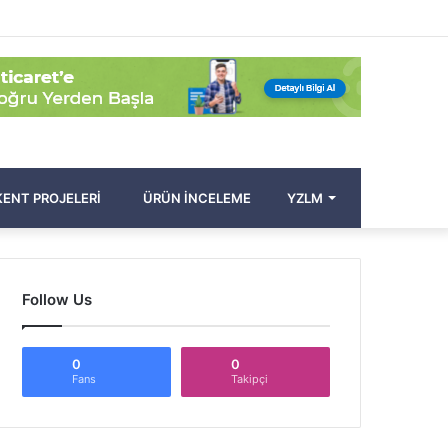
Facebook
Twitter
Pinterest
YouTube
Instagram
Kayıt
Rastgele
Kenar
Arama
Ol
Makale
Bölmesi
yap
...
ENT PROJELERI
ÜRÜN İNCELEME
YZLM
Follow Us
0
0
Fans
Takipçi