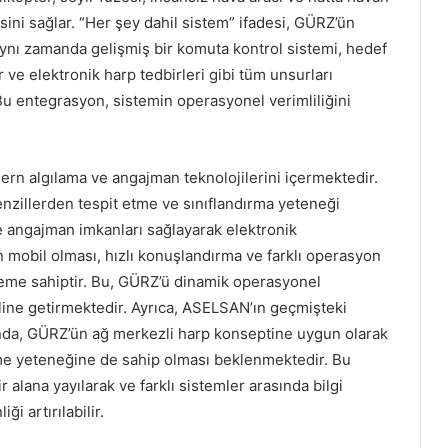
esini sağlar. “Her şey dahil sistem” ifadesi, GÜRZ’ün
 aynı zamanda gelişmiş bir komuta kontrol sistemi, hedef
r ve elektronik harp tedbirleri gibi tüm unsurları
u entegrasyon, sistemin operasyonel verimliliğini
.
n algılama ve angajman teknolojilerini içermektedir.
enzillerden tespit etme ve sınıflandırma yeteneği
ve angajman imkanları sağlayarak elektronik
min mobil olması, hızlı konuşlandırma ve farklı operasyon
 öneme sahiptir. Bu, GÜRZ’ü dinamik operasyonel
aline getirmektedir. Ayrıca, ASELSAN’ın geçmişteki
ğında, GÜRZ’ün ağ merkezli harp konseptine uygun olarak
me yeteneğine de sahip olması beklenmektedir. Bu
lana yayılarak ve farklı sistemler arasında bilgi
i artırılabilir.