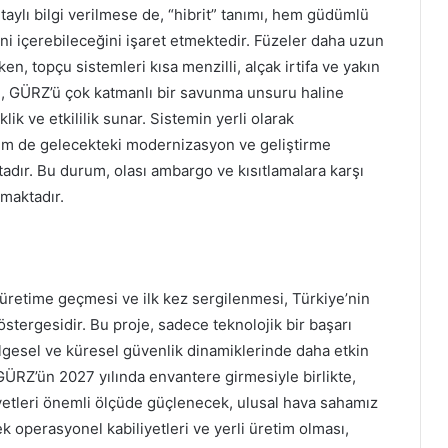
lı bilgi verilmese de, “hibrit” tanımı, hem güdümlü
ni içerebileceğini işaret etmektedir. Füzeler daha uzun
rken, topçu sistemleri kısa menzilli, alçak irtifa ve yakın
n, GÜRZ’ü çok katmanlı bir savunma unsuru haline
lik ve etkililik sunar. Sistemin yerli olarak
hem de gelecekteki modernizasyon ve geliştirme
tadır. Bu durum, olası ambargo ve kısıtlamalara karşı
maktadır.
etime geçmesi ve ilk kez sergilenmesi, Türkiye’nin
stergesidir. Bu proje, sadece teknolojik bir başarı
lgesel ve küresel güvenlik dinamiklerinde daha etkin
GÜRZ’ün 2027 yılında envantere girmesiyle birlikte,
iyetleri önemli ölçüde güçlenecek, ulusal hava sahamız
ek operasyonel kabiliyetleri ve yerli üretim olması,