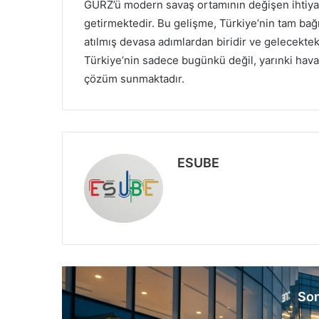
GÜRZ’ü modern savaş ortamının değişen ihtiyaçl
getirmektedir. Bu gelişme, Türkiye’nin tam ba
atılmış devasa adımlardan biridir ve gelecektek
Türkiye’nin sadece bugünkü değil, yarınki hava 
çözüm sunmaktadır.
ESUBE
W
e
b
s
i
t
e
Son
s