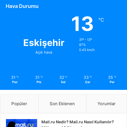
Hava Durumu
13
℃
Eskişehir
31º - 13º
87%
0.45 km/h
Açık hava
31
31
32
33
35
℃
℃
℃
℃
℃
Paz
Pts
Sal
Çar
Per
Popüler
Son Eklenen
Yorumlar
Mail.ru Nedir? Mail.ru Nasıl Kullanılır?