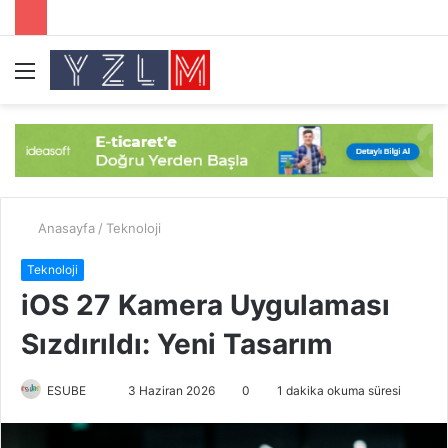
Menü
A
y
...
Anasayfa
/
Teknoloji
Teknoloji
iOS 27 Kamera Uygulaması
Sızdırıldı: Yeni Tasarım
ESUBE
B
3 Haziran 2026
0
1 dakika okuma süresi
i
r