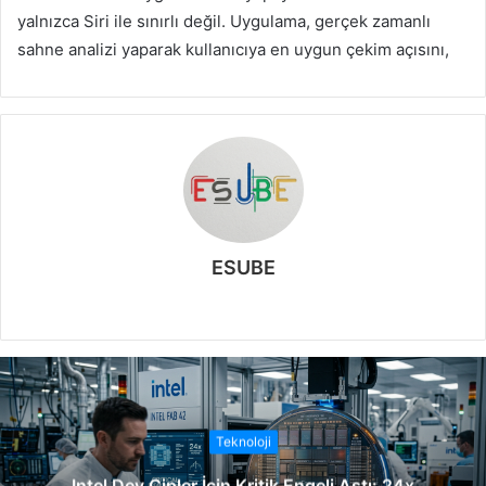
yalnızca Siri ile sınırlı değil. Uygulama, gerçek zamanlı
sahne analizi yaparak kullanıcıya en uygun çekim açısını,
ESUBE
W
e
b
s
i
t
Teknoloji
e
Intel Dev Çipler İçin Kritik Engeli Aştı: 24x