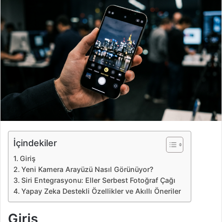
e
-
p
o
s
t
a
g
ö
n
d
e
İçindekiler
r
Giriş
m
Yeni Kamera Arayüzü Nasıl Görünüyor?
e
Siri Entegrasyonu: Eller Serbest Fotoğraf Çağı
k
Yapay Zeka Destekli Özellikler ve Akıllı Öneriler
Giriş