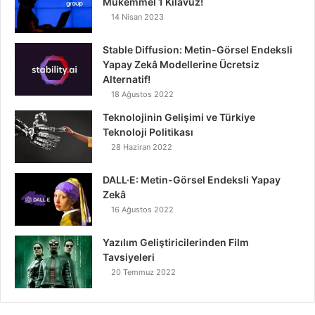
Mükemmel 1 Kılavuz!
14 Nisan 2023
Stable Diffusion: Metin-Görsel Endeksli
Yapay Zekâ Modellerine Ücretsiz
Alternatif!
18 Ağustos 2022
Teknolojinin Gelişimi ve Türkiye
Teknoloji Politikası
28 Haziran 2022
DALL·E: Metin-Görsel Endeksli Yapay
Zekâ
16 Ağustos 2022
Yazılım Geliştiricilerinden Film
Tavsiyeleri
20 Temmuz 2022