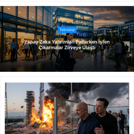
b
s
i
t
Teknoloji
e
Yapay Zeka Yatırımları Patlarken İşten
s
Çıkarmalar Zirveye Ulaştı
i