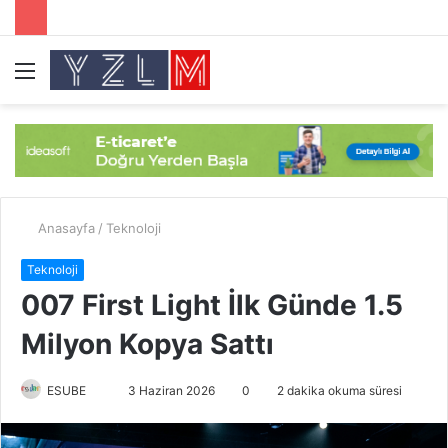
Menü
A
y
...
Anasayfa
/
Teknoloji
Teknoloji
007 First Light İlk Günde 1.5
Milyon Kopya Sattı
ESUBE
B
3 Haziran 2026
0
2 dakika okuma süresi
i
r