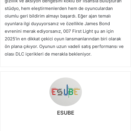
gizlilik ve aksiyon dengesini köklü bir lisansla buluşturan
stüdyo, hem eleştirmenlerden hem de oyunculardan
olumlu geri bildirim almayı başardı. Eğer ajan temalı
oyunlara ilgi duyuyorsanız ve özellikle James Bond
evrenini merak ediyorsanız, 007 First Light şu an için
2025’in en dikkat çekici oyun lansmanlarından biri olarak
ön plana çıkıyor. Oyunun uzun vadeli satış performansı ve
olası DLC içerikleri de merakla bekleniyor.
ESUBE
W
e