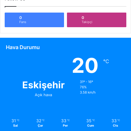
0
0
Fans
Takipçi
Hava Durumu
20
℃
Eskişehir
31º - 16º
76%
3.58 km/h
Açık hava
31
32
33
35
33
℃
℃
℃
℃
℃
Sal
Çar
Per
Cum
Cts