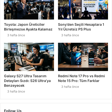
Toyota: Japon Üreticiler
Sony’den Seçili Hesaplara 1
Birleşmezse Ayakta Kalamaz
Yıl Ücretsiz PS Plus
3 hafta önce
3 hafta önce
Galaxy S27 Ultra Tasarım
Redmi Note 17 Pro vs Redmi
Detayları Sızdı: S26 Ultra’ya
Note 15 Pro: Tüm Farklar
Benzeyecek
3 hafta önce
3 hafta önce
Follow Us