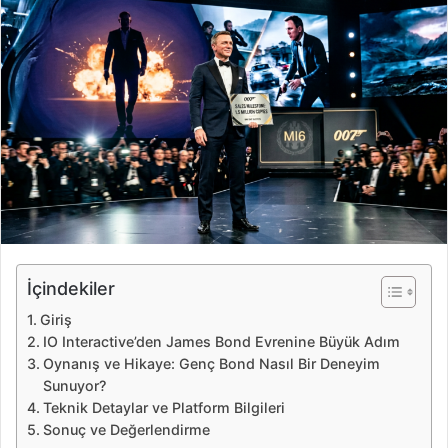
e
-
p
o
s
t
a
g
ö
n
d
e
İçindekiler
r
Giriş
m
IO Interactive’den James Bond Evrenine Büyük Adım
e
Oynanış ve Hikaye: Genç Bond Nasıl Bir Deneyim
k
Sunuyor?
Teknik Detaylar ve Platform Bilgileri
Sonuç ve Değerlendirme