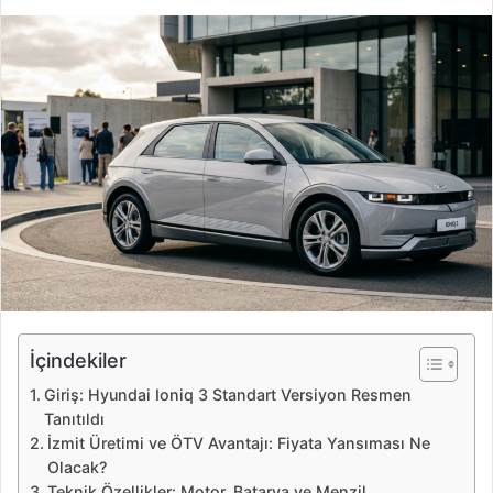
i
r
e
-
p
o
s
t
a
g
ö
n
d
e
İçindekiler
r
Giriş: Hyundai Ioniq 3 Standart Versiyon Resmen
m
Tanıtıldı
e
İzmit Üretimi ve ÖTV Avantajı: Fiyata Yansıması Ne
k
Olacak?
Teknik Özellikler: Motor, Batarya ve Menzil