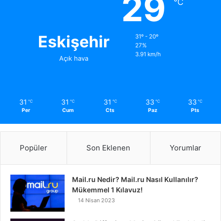
29
℃
Eskişehir
31º - 20º
27%
3.91 km/h
Açık hava
31
31
31
33
33
℃
℃
℃
℃
℃
Per
Cum
Cts
Paz
Pts
Popüler
Son Eklenen
Yorumlar
Mail.ru Nedir? Mail.ru Nasıl Kullanılır?
Mükemmel 1 Kılavuz!
14 Nisan 2023