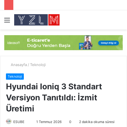
Menü
A
y
...
Anasayfa
/
Teknoloji
Teknoloji
Hyundai Ioniq 3 Standart
Versiyon Tanıtıldı: İzmit
Üretimi
ESUBE
B
1 Temmuz 2026
0
2 dakika okuma süresi