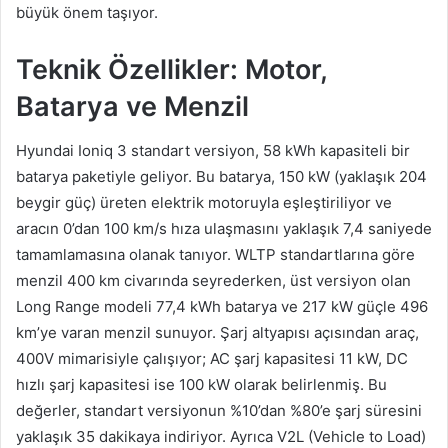
büyük önem taşıyor.
Teknik Özellikler: Motor,
Batarya ve Menzil
Hyundai Ioniq 3 standart versiyon, 58 kWh kapasiteli bir
batarya paketiyle geliyor. Bu batarya, 150 kW (yaklaşık 204
beygir güç) üreten elektrik motoruyla eşleştiriliyor ve
aracın 0’dan 100 km/s hıza ulaşmasını yaklaşık 7,4 saniyede
tamamlamasına olanak tanıyor. WLTP standartlarına göre
menzil 400 km civarında seyrederken, üst versiyon olan
Long Range modeli 77,4 kWh batarya ve 217 kW güçle 496
km’ye varan menzil sunuyor. Şarj altyapısı açısından araç,
400V mimarisiyle çalışıyor; AC şarj kapasitesi 11 kW, DC
hızlı şarj kapasitesi ise 100 kW olarak belirlenmiş. Bu
değerler, standart versiyonun %10’dan %80’e şarj süresini
yaklaşık 35 dakikaya indiriyor. Ayrıca V2L (Vehicle to Load)