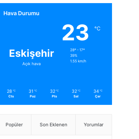
Hava Durumu
23
℃
Eskişehir
28º - 17º
39%
1.55 km/h
Açık hava
28
31
32
32
34
℃
℃
℃
℃
℃
Cts
Paz
Pts
Sal
Çar
Popüler
Son Eklenen
Yorumlar