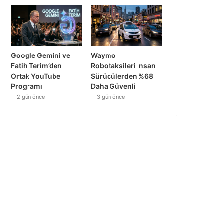
Google Gemini ve
Waymo
Fatih Terim’den
Robotaksileri İnsan
Ortak YouTube
Sürücülerden %68
Programı
Daha Güvenli
2 gün önce
3 gün önce