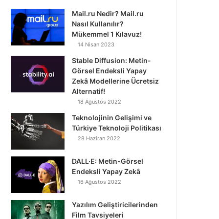
Mail.ru Nedir? Mail.ru
Nasıl Kullanılır?
Mükemmel 1 Kılavuz!
14 Nisan 2023
Stable Diffusion: Metin-
Görsel Endeksli Yapay
Zekâ Modellerine Ücretsiz
Alternatif!
18 Ağustos 2022
Teknolojinin Gelişimi ve
Türkiye Teknoloji Politikası
28 Haziran 2022
DALL·E: Metin-Görsel
Endeksli Yapay Zekâ
16 Ağustos 2022
Yazılım Geliştiricilerinden
Film Tavsiyeleri