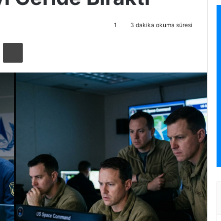
1
3 dakika okuma süresi
ta ile paylaş
Yazdır