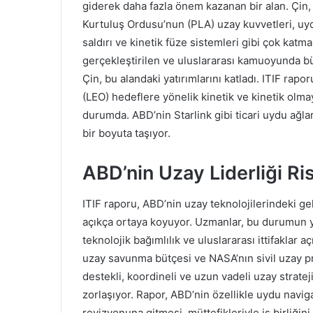
giderek daha fazla önem kazanan bir alan. Çin, b
Kurtuluş Ordusu’nun (PLA) uzay kuvvetleri, uyd
saldırı ve kinetik füze sistemleri gibi çok katma
gerçekleştirilen ve uluslararası kamuoyunda b
Çin, bu alandaki yatırımlarını katladı. ITIF rap
(LEO) hedeflere yönelik kinetik ve kinetik olma
durumda. ABD’nin Starlink gibi ticari uydu ağlar
bir boyuta taşıyor.
ABD’nin Uzay Liderliği Ri
ITIF raporu, ABD’nin uzay teknolojilerindeki ge
açıkça ortaya koyuyor. Uzmanlar, bu durumun ya
teknolojik bağımlılık ve uluslararası ittifaklar a
uzay savunma bütçesi ve NASA’nın sivil uzay p
destekli, koordineli ve uzun vadeli uzay strate
zorlaşıyor. Rapor, ABD’nin özellikle uydu navig
revizyonuna gitmesi, müttefikleriyle iş birliğini