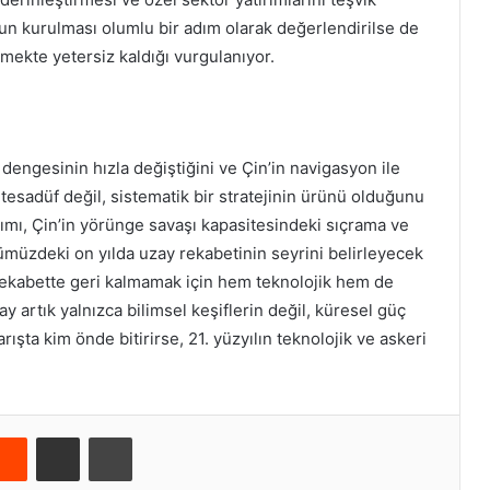
’un kurulması olumlu bir adım olarak değerlendirilse de
mekte yetersiz kaldığı vurgulanıyor.
ç dengesinin hızla değiştiğini ve Çin’in navigasyon ile
esadüf değil, sistematik bir stratejinin ürünü olduğunu
ımı, Çin’in yörünge savaşı kapasitesindeki sıçrama ve
müzdeki on yılda uzay rekabetinin seyrini belirleyecek
u rekabette geri kalmamak için hem teknolojik hem de
y artık yalnızca bilimsel keşiflerin değil, küresel güç
ışta kim önde bitirirse, 21. yüzyılın teknolojik ve askeri
Reddit
E-Posta ile paylaş
Yazdır