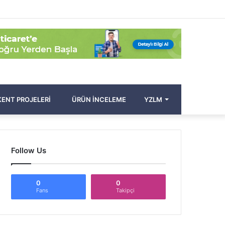
Facebook
Twitter
Pinterest
YouTube
Instagram
Kayıt
Rastgele
Kenar
Arama
Ol
Makale
Bölmesi
yap
...
ENT PROJELERI
ÜRÜN İNCELEME
YZLM
Follow Us
0
0
Fans
Takipçi