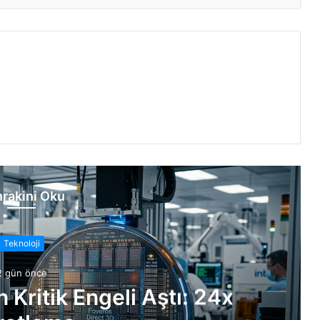
rakini Oku
Teknoloji
2 gün önce
n Kritik Engeli Aştı: 24x