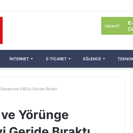
İNTERNET
E-TICARET
EĞLENCE
TEKNOK
Savaşında ABD’yi Geride Bıraktı
 ve Yörünge
 Geride Bıraktı