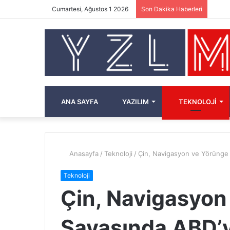
Cumartesi, Ağustos 1 2026
Son Dakika Haberleri
ANA SAYFA
YAZILIM
TEKNOLOJI
Anasayfa
/
Teknoloji
/
Çin, Navigasyon ve Yörünge 
Teknoloji
Çin, Navigasyon
Savaşında ABD’yi