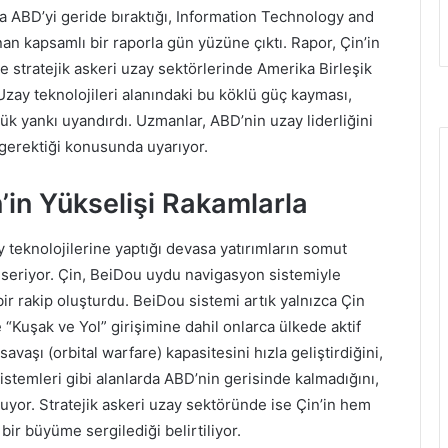
a ABD’yi geride bıraktığı, Information Technology and
nan kapsamlı bir raporla gün yüzüne çıktı. Rapor, Çin’in
 stratejik askeri uzay sektörlerinde Amerika Birleşik
Uzay teknolojileri alanındaki bu köklü güç kayması,
k yankı uyandırdı. Uzmanlar, ABD’nin uzay liderliğini
 gerektiği konusunda uyarıyor.
’in Yükselişi Rakamlarla
ay teknolojilerine yaptığı devasa yatırımların somut
seriyor. Çin, BeiDou uydu navigasyon sistemiyle
ir rakip oluşturdu. BeiDou sistemi artık yalnızca Çin
 “Kuşak ve Yol” girişimine dahil onlarca ülkede aktif
savaşı (orbital warfare) kapasitesini hızla geliştirdiğini,
 sistemleri gibi alanlarda ABD’nin gerisinde kalmadığını,
uyor. Stratejik askeri uzay sektöründe ise Çin’in hem
bir büyüme sergilediği belirtiliyor.