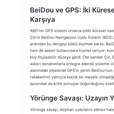
BeiDou ve GPS: İki Küres
Karşıya
ABD’nin GPS sistemi onlarca yıldır küresel na
Çin’in BeiDou Navigasyon Uydu Sistemi (BDS),
ardından bu dengeyi köklü biçimde sarstı. Bei
hem de askeri kullanıcılara hizmet veriyor; kon
boy ölçüşebilir düzeye geldi. Öte yandan Çin, Be
askeri donanımlarla entegre ederek sisteme olan
alanındaki ülkelerde GPS’in yerini BeiDou’nun 
rekabetinin yalnızca teknik bir mesele olmadığı
açısından da kritik sonuçlar doğurduğunu özell
Yörünge Savaşı: Uzayın Y
Yörünge savaşı, düşman uydularını etkisiz hal