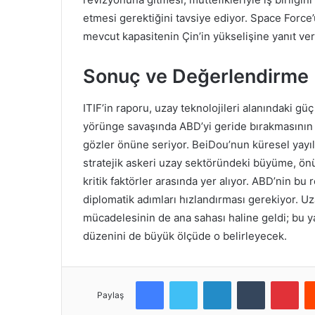
etmesi gerektiğini tavsiye ediyor. Space Force
mevcut kapasitenin Çin’in yükselişine yanıt ver
Sonuç ve Değerlendirme
ITIF’in raporu, uzay teknolojileri alanındaki gü
yörünge savaşında ABD’yi geride bırakmasının t
gözler önüne seriyor. BeiDou’nun küresel yayıl
stratejik askeri uzay sektöründeki büyüme, önü
kritik faktörler arasında yer alıyor. ABD’nin b
diplomatik adımları hızlandırması gerekiyor. Uza
mücadelesinin de ana sahası haline geldi; bu yar
düzenini de büyük ölçüde o belirleyecek.
Facebook
Twitter
LinkedIn
Tumblr
Pinterest
Paylaş