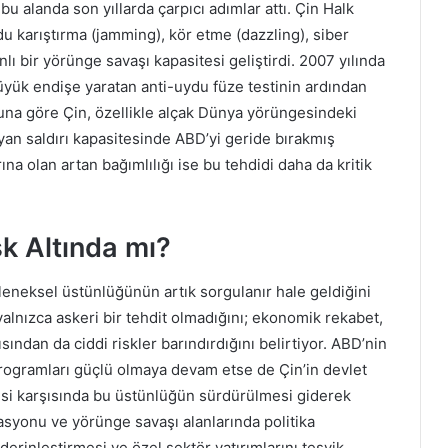
u alanda son yıllarda çarpıcı adımlar attı. Çin Halk
u karıştırma (jamming), kör etme (dazzling), siber
nlı bir yörünge savaşı kapasitesi geliştirdi. 2007 yılında
üyük endişe yaratan anti-uydu füze testinin ardından
oruna göre Çin, özellikle alçak Dünya yörüngesindeki
yan saldırı kapasitesinde ABD’yi geride bırakmış
ına olan artan bağımlılığı ise bu tehdidi daha da kritik
sk Altında mı?
leneksel üstünlüğünün artık sorgulanır hale geldiğini
lnızca askeri bir tehdit olmadığını; ekonomik rekabet,
çısından da ciddi riskler barındırdığını belirtiyor. ABD’nin
rogramları güçlü olmaya devam etse de Çin’in devlet
jisi karşısında bu üstünlüğün sürdürülmesi giderek
asyonu ve yörünge savaşı alanlarında politika
 derinleştirmesi ve özel sektör yatırımlarını teşvik