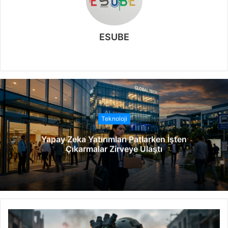
ESUBE
W
e
b
s
i
t
Teknoloji
e
Yapay Zeka Yatırımları Patlarken İşten
s
Çıkarmalar Zirveye Ulaştı
i