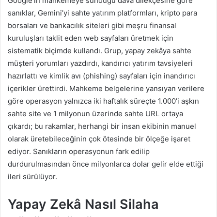
Google’ın mahkemeye sunduğu dava dilekçesine göre
sanıklar, Gemini’yi sahte yatırım platformları, kripto para
borsaları ve bankacılık siteleri gibi meşru finansal
kuruluşları taklit eden web sayfaları üretmek için
sistematik biçimde kullandı. Grup, yapay zekâya sahte
müşteri yorumları yazdırdı, kandırıcı yatırım tavsiyeleri
hazırlattı ve kimlik avı (phishing) sayfaları için inandırıcı
içerikler ürettirdi. Mahkeme belgelerine yansıyan verilere
göre operasyon yalnızca iki haftalık süreçte 1.000’i aşkın
sahte site ve 1 milyonun üzerinde sahte URL ortaya
çıkardı; bu rakamlar, herhangi bir insan ekibinin manuel
olarak üretebileceğinin çok ötesinde bir ölçeğe işaret
ediyor. Sanıkların operasyonun fark edilip
durdurulmasından önce milyonlarca dolar gelir elde ettiği
ileri sürülüyor.
Yapay Zekâ Nasıl Silaha