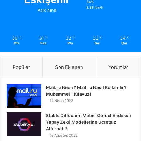
34%
5.36 km/h
Açık hava
30
31
32
33
34
℃
℃
℃
℃
℃
Cts
Paz
Pts
Sal
Çar
Popüler
Son Eklenen
Yorumlar
Mail.ru Nedir? Mail.ru Nasıl Kullanılır?
Mükemmel 1 Kılavuz!
14 Nisan 2023
Stable Diffusion: Metin-Görsel Endeksli
Yapay Zekâ Modellerine Ücretsiz
Alternatif!
18 Ağustos 2022