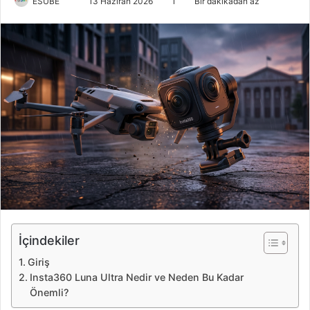
ESUBE
B
13 Haziran 2026
1
Bir dakikadan az
i
r
e
-
p
o
s
t
a
g
ö
n
d
e
İçindekiler
r
Giriş
m
Insta360 Luna Ultra Nedir ve Neden Bu Kadar
e
Önemli?
k