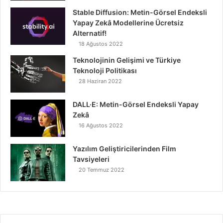
Stable Diffusion: Metin-Görsel Endeksli
Yapay Zekâ Modellerine Ücretsiz
Alternatif!
18 Ağustos 2022
Teknolojinin Gelişimi ve Türkiye
Teknoloji Politikası
28 Haziran 2022
DALL·E: Metin-Görsel Endeksli Yapay
Zekâ
16 Ağustos 2022
Yazılım Geliştiricilerinden Film
Tavsiyeleri
20 Temmuz 2022