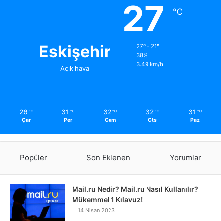
27
℃
Eskişehir
27º - 21º
38%
3.49 km/h
Açık hava
26
31
32
32
31
℃
℃
℃
℃
℃
Çar
Per
Cum
Cts
Paz
Popüler
Son Eklenen
Yorumlar
Mail.ru Nedir? Mail.ru Nasıl Kullanılır?
Mükemmel 1 Kılavuz!
14 Nisan 2023