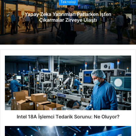
Teknoloji
e
Yapay Zeka Yatırımları Patlarken İşten
s
Çıkarmalar Zirveye Ulaştı
i
Intel 18A İşlemci Tedarik Sorunu: Ne Oluyor?