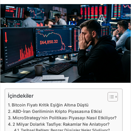
i
r
e
-
p
o
s
t
a
g
ö
n
d
e
İçindekiler
r
Bitcoin Fiyatı Kritik Eşiğin Altına Düştü
m
ABD-İran Geriliminin Kripto Piyasasına Etkisi
e
MicroStrategy’nin Politikası Piyasayı Nasıl Etkiliyor?
k
2 Milyar Dolarlık Tasfiye: Rakamlar Ne Anlatıyor?
Tarihsel Bağlam: Benzer Düşüşler Neler Söylüyor?