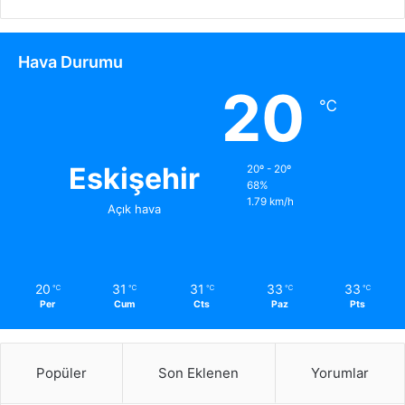
Hava Durumu
20
℃
Eskişehir
20º - 20º
68%
1.79 km/h
Açık hava
20
31
31
33
33
℃
℃
℃
℃
℃
Per
Cum
Cts
Paz
Pts
Popüler
Son Eklenen
Yorumlar