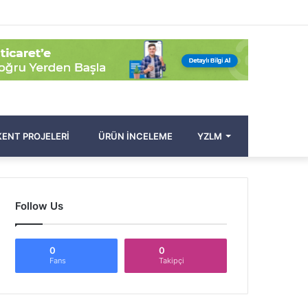
Facebook
Twitter
Pinterest
YouTube
Instagram
Kayıt
Rastgele
Kenar
Arama
Ol
Makale
Bölmesi
yap
...
ENT PROJELERI
ÜRÜN İNCELEME
YZLM
Follow Us
0
0
Fans
Takipçi