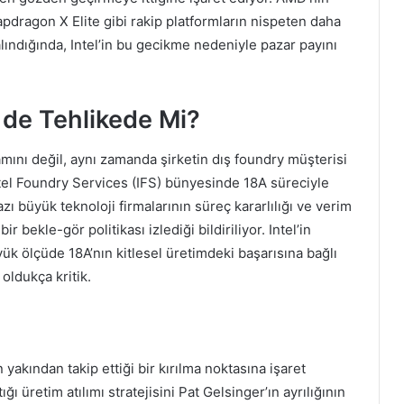
dragon X Elite gibi rakip platformların nispeten daha
alındığında, Intel’in bu gecikme nedeniyle pazar payını
i de Tehlikede Mi?
amını değil, aynı zamanda şirketin dış foundry müşterisi
ntel Foundry Services (IFS) bünyesinde 18A süreciyle
ı büyük teknoloji firmalarının süreç kararlılığı ve verim
 bekle-gör politikası izlediği bildiriliyor. Intel’in
yük ölçüde 18A’nın kitlesel üretimdeki başarısına bağlı
oldukça kritik.
 yakından takip ettiği bir kırılma noktasına işaret
ı üretim atılımı stratejisini Pat Gelsinger’ın ayrılığının