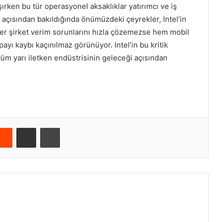
rken bu tür operasyonel aksaklıklar yatırımcı ve iş
r açısından bakıldığında önümüzdeki çeyrekler, Intel’in
ğer şirket verim sorunlarını hızla çözemezse hem mobil
ı kaybı kaçınılmaz görünüyor. Intel’in bu kritik
 tüm yarı iletken endüstrisinin geleceği açısından
Reddit
E-Posta ile paylaş
Yazdır