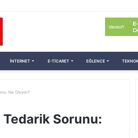
İNTERNET
E-TICARET
EĞLENCE
TEKNOK
runu: Ne Oluyor?
i Tedarik Sorunu: