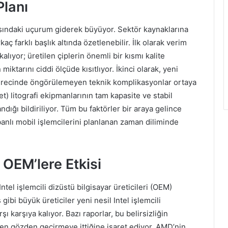
lanı
rasındaki uçurum giderek büyüyor. Sektör kaynaklarına
aç farklı başlık altında özetlenebilir. İlk olarak verim
kalıyor; üretilen çiplerin önemli bir kısmı kalite
miktarını ciddi ölçüde kısıtlıyor. İkinci olarak, yeni
 sürecinde öngörülemeyen teknik komplikasyonlar ortaya
t) litografi ekipmanlarının tam kapasite ve stabil
dığı bildiriliyor. Tüm bu faktörler bir araya gelince
banlı mobil işlemcilerini planlanan zaman diliminde
 OEM’lere Etkisi
ntel işlemcili dizüstü bilgisayar üreticileri (OEM)
ibi büyük üreticiler yeni nesil Intel işlemcili
şı karşıya kalıyor. Bazı raporlar, bu belirsizliğin
iden gözden geçirmeye ittiğine işaret ediyor. AMD’nin