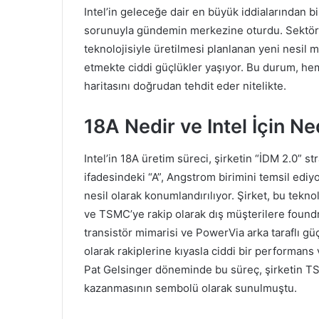
Intel’in geleceğe dair en büyük iddialarından b
sorunuyla gündemin merkezine oturdu. Sektör k
teknolojisiyle üretilmesi planlanan yeni nesil m
etmekte ciddi güçlükler yaşıyor. Bu durum, hem 
haritasını doğrudan tehdit eder nitelikte.
18A Nedir ve Intel İçin N
Intel’in 18A üretim süreci, şirketin “İDM 2.0” st
ifadesindeki “A”, Angstrom birimini temsil ediyor
nesil olarak konumlandırılıyor. Şirket, bu tek
ve TSMC’ye rakip olarak dış müşterilere foun
transistör mimarisi ve PowerVia arka taraflı güç
olarak rakiplerine kıyasla ciddi bir performans v
Pat Gelsinger döneminde bu süreç, şirketin TS
kazanmasının sembolü olarak sunulmuştu.