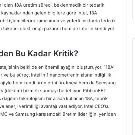
iri olan 18A üretim süreci, beklenmedik bir tedarik
aynaklarından gelen bilgilere göre Intel, 18A
obil işlemcilerini zamanında ve yeterli miktarda tedarik
tüketici elektroniği pazarını hem de Intel’in kendi yol
eden Bu Kadar Kritik?
ratejisinin belki de en önemli ayağını oluşturuyor. “18A”
 ve bu süreç, Intel’in 1 nanometrenin altına indiği ilk
nolojiyle hem kendi ürünlerini üretmeyi hem de Samsung
dry (döküm) hizmeti sunmayı hedefliyor. RibbonFET
 dağıtım teknolojisini bir arada kullanan 18A, teorik
e enerji verimliliği avantajı vaat ediyor. Intel CEO’su
MC ve Samsung karşısındaki üretim liderliğini yeniden