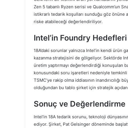
Zen 5 tabanlı Ryzen serisi ve Qualcomm’un Snap
istikrarlı tedarik koşulları sunduğu göz önüne 
riske atabileceği değerlendiriliyor.
Intel’in Foundry Hedefler
18A’daki sorunlar yalnızca Intel’in kendi ürün g
kazanma stratejisini de gölgeliyor. Sektörde I
üretim yaptırmayı değerlendirdiği konuşulan baz
konusundaki soru işaretleri nedeniyle temkinli bir
TSMC’ye rakip olma iddiasının inandırıcılığı bü
olduğundan bu tablo şirket için stratejik açıdan 
Sonuç ve Değerlendirme
Intel’in 18A tedarik sorunu, teknoloji dünyasının
ediyor. Şirket, Pat Gelsinger döneminde başlattığ