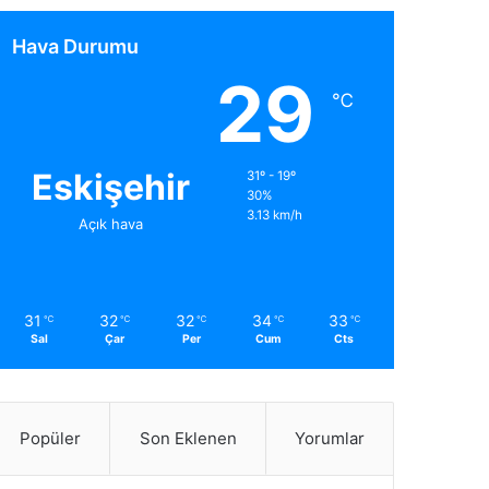
Hava Durumu
29
℃
Eskişehir
31º - 19º
30%
3.13 km/h
Açık hava
31
32
32
34
33
℃
℃
℃
℃
℃
Sal
Çar
Per
Cum
Cts
Popüler
Son Eklenen
Yorumlar