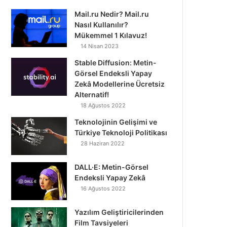
Mail.ru Nedir? Mail.ru
Nasıl Kullanılır?
Mükemmel 1 Kılavuz!
14 Nisan 2023
Stable Diffusion: Metin-
Görsel Endeksli Yapay
Zekâ Modellerine Ücretsiz
Alternatif!
18 Ağustos 2022
Teknolojinin Gelişimi ve
Türkiye Teknoloji Politikası
28 Haziran 2022
DALL·E: Metin-Görsel
Endeksli Yapay Zekâ
16 Ağustos 2022
Yazılım Geliştiricilerinden
Film Tavsiyeleri