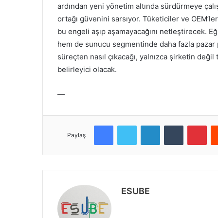
ardından yeni yönetim altında sürdürmeye çalışı
ortağı güvenini sarsıyor. Tüketiciler ve OEM’le
bu engeli aşıp aşamayacağını netleştirecek. E
hem de sunucu segmentinde daha fazla pazar pay
süreçten nasıl çıkacağı, yalnızca şirketin değil
belirleyici olacak.
—
Facebook
Twitter
LinkedIn
Tumblr
Pinterest
Paylaş
ESUBE
W