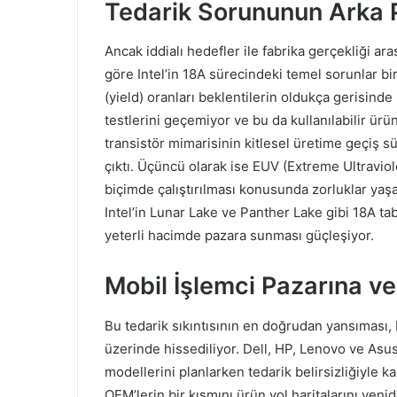
Tedarik Sorununun Arka P
Ancak iddialı hedefler ile fabrika gerçekliği a
göre Intel’in 18A sürecindeki temel sorunlar birk
(yield) oranları beklentilerin oldukça gerisinde 
testlerini geçemiyor ve bu da kullanılabilir ürün 
transistör mimarisinin kitlesel üretime geçiş
çıktı. Üçüncü olarak ise EUV (Extreme Ultraviole
biçimde çalıştırılması konusunda zorluklar yaşan
Intel’in Lunar Lake ve Panther Lake gibi 18A ta
yeterli hacimde pazara sunması güçleşiyor.
Mobil İşlemci Pazarına ve
Bu tedarik sıkıntısının en doğrudan yansıması, I
üzerinde hissediliyor. Dell, HP, Lenovo ve Asus g
modellerini planlarken tedarik belirsizliğiyle kar
OEM’lerin bir kısmını ürün yol haritalarını yen