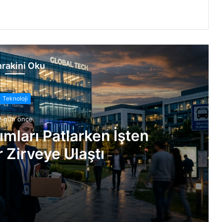
rakini Oku
Teknoloji
2 gün önce
ımları Patlarken İşten
 Zirveye Ulaştı