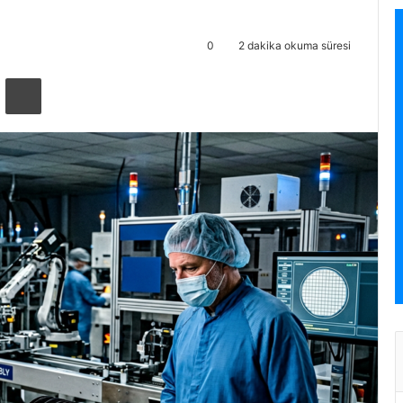
0
2 dakika okuma süresi
ta ile paylaş
Yazdır