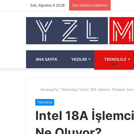
Salı, Ağustos 4 2026
Son Dakika Haberleri
ANA SAYFA
YAZILIM
TEKNOLOJI
Anasayfa
/
Teknoloji
/
Intel 18A İşlemci Tedarik So
Teknoloji
Intel 18A İşlemc
Ne Oluyor?